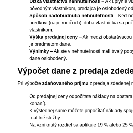
Dĺžka vlastníctva nehnuteľnosti
– Ak uplynie v
pôvodným vlastníkom, predajca je oslobodený od
Spôsob nadobudnutia nehnuteľnosti
– Keď ne
predkovi (napr. rodičoch), doba vlastníctva sa 
vlastníkom.
Výška predajnej ceny
– Ak medzi obstarávacou c
je predmetom dane.
Výnimky
– Ak ste v nehnuteľnosti mali trvalý po
dane oslobodený.
Výpočet dane z predaja zded
Pri výpočte
zdaňovaného príjmu
z predaja zdedenej n
Od predajnej ceny odpočítate náklady na obstara
konaní).
K výslednej sume môžete pripočítať náklady spoj
realitné služby.
Na vzniknutý rozdiel sa aplikuje 19 % alebo 25 %