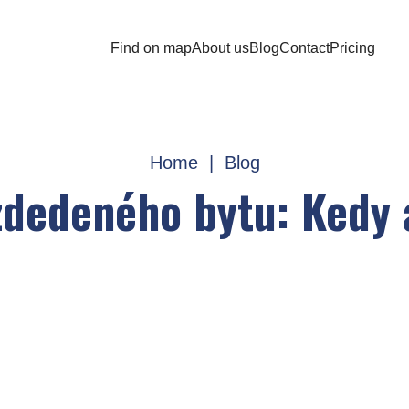
Find on map
About us
Blog
Contact
Pricing
Home
|
Blog
zdedeného bytu: Kedy a