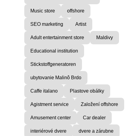
Music store
offshore
SEO marketing
Artist
Adult entertainment store
Maldivy
Educational institution
Stickstoffgeneratoren
ubytovanie Malinô Brdo
Caffe italano
Plastove obálky
Agistment service
Založení offshore
Amusement center
Car dealer
interiérové dvere
dvere a zárubne