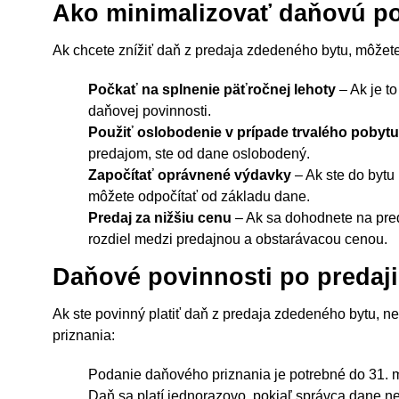
Ako minimalizovať daňovú p
Ak chcete znížiť daň z predaja zdedeného bytu, môžete 
Počkať na splnenie päťročnej lehoty
– Ak je t
daňovej povinnosti.
Použiť oslobodenie v prípade trvalého pobyt
predajom, ste od dane oslobodený.
Započítať oprávnené výdavky
– Ak ste do bytu 
môžete odpočítať od základu dane.
Predaj za nižšiu cenu
– Ak sa dohodnete na preda
rozdiel medzi predajnou a obstarávacou cenou.
Daňové povinnosti po predaji
Ak ste povinný platiť daň z predaja zdedeného bytu,
priznania:
Podanie daňového priznania je potrebné do 31. 
Daň sa platí jednorazovo, pokiaľ správca dane ne