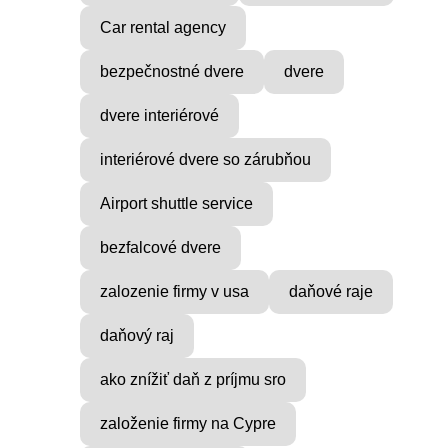
Car rental agency
bezpečnostné dvere
dvere
dvere interiérové
interiérové dvere so zárubňou
Airport shuttle service
bezfalcové dvere
zalozenie firmy v usa
daňové raje
VICE
MUSIC PRODUCER
daňový raj
ocial
Find Inner Peace with Raul
ako znížiť daň z príjmu sro
Cie
...
založenie firmy na Cypre