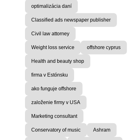
optimalizácia daní
Classified ads newspaper publisher
Civil law attorney
Weight loss service
offshore cyprus
Health and beauty shop
firma v Estónsku
ako funguje offshore
založenie firmy v USA
Marketing consultant
Conservatory of music
Ashram