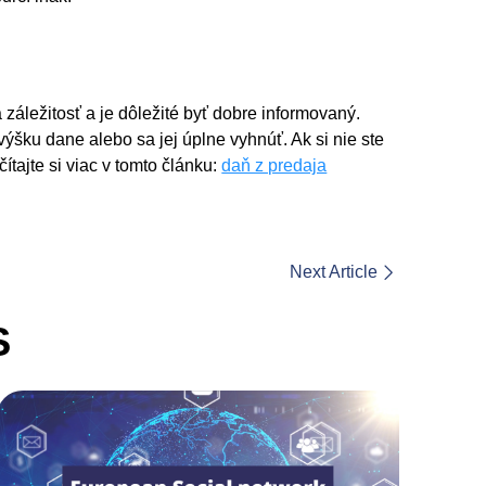
áležitosť a je dôležité byť dobre informovaný.
výšku dane alebo sa jej úplne vyhnúť. Ak si nie ste
ečítajte si viac v tomto článku:
daň z predaja
Next Article
S