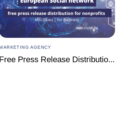
MARKET
Compr
MARKETING AGENCY
Marke
Free Press Release Distributio
...