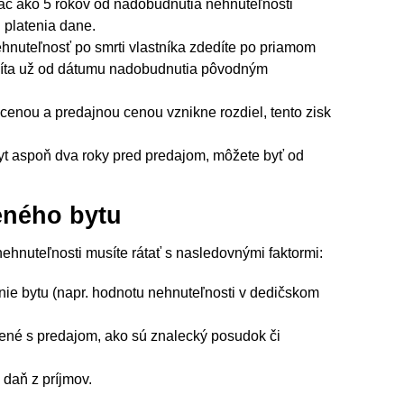
iac ako 5 rokov od nadobudnutia nehnuteľnosti
 platenia dane.
hnuteľnosť po smrti vlastníka zdedíte po priamom
počíta už od dátumu nadobudnutia pôvodným
enou a predajnou cenou vznikne rozdiel, tento zisk
byt aspoň dva roky pred predajom, môžete byť od
eného bytu
ehnuteľnosti musíte rátať s nasledovnými faktormi:
nie bytu (napr. hodnotu nehnuteľnosti v dedičskom
ené s predajom, ako sú znalecký posudok či
 daň z príjmov.