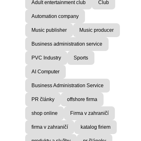
Adult entertainment club
Club
Automation company
Music publisher
Music producer
Business administration service
PVC Industry
Sports
AI Computer
Business Administration Service
PR články
offshore firma
shop online
Firma v zahraničí
firma v zahraničí
katalog firiem
produkty a služby
pr článoky