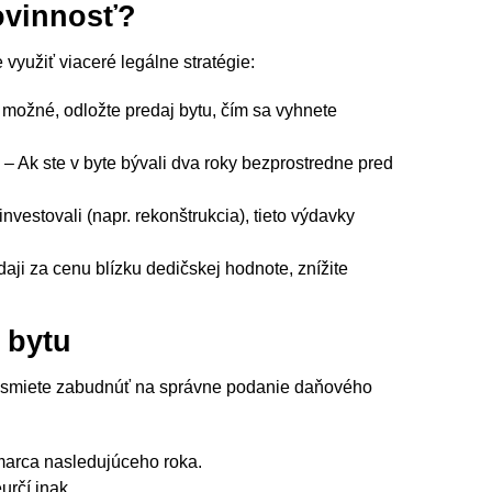
ovinnosť?
využiť viaceré legálne stratégie:
o možné, odložte predaj bytu, čím sa vyhnete
u
– Ak ste v byte bývali dva roky bezprostredne pred
investovali (napr. rekonštrukcia), tieto výdavky
ji za cenu blízku dedičskej hodnote, znížite
 bytu
 nesmiete zabudnúť na správne podanie daňového
marca nasledujúceho roka.
určí inak.