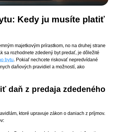
tu: Kedy ju musíte platiť
jemným majetkovým prírastkom, no na druhej strane
Ak sa rozhodnete zdedený byt predať, je dôležité
ho bytu
. Pokiaľ nechcete riskovať nepredvídané
lnych daňových pravidiel a možností, ako
iť daň z predaja zdedeného
vidlám, ktoré upravuje zákon o daniach z príjmov.
ov: