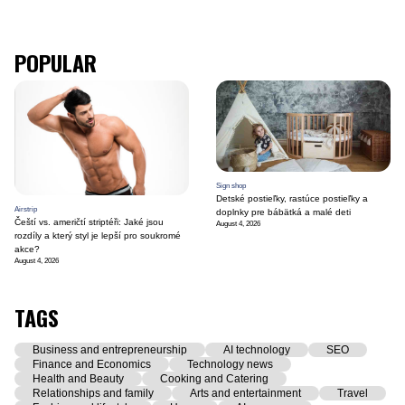
POPULAR
Sign shop
Detské postieľky, rastúce postieľky a
Airstrip
doplnky pre bábätká a malé deti
Čeští vs. američtí striptéři: Jaké jsou
August 4, 2026
rozdíly a který styl je lepší pro soukromé
akce?
August 4, 2026
TAGS
Business and entrepreneurship
AI technology
SEO
Finance and Economics
Technology news
Health and Beauty
Cooking and Catering
Relationships and family
Arts and entertainment
Travel