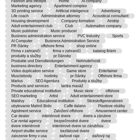
Fashion and lifestyle
Home
AI company
Marketing agency
Apartment complex
3D printing service
Artificial inteligence
Advertising
Life coach
Administrative attorney
Acoustical consultant
Housing development
Company formation
Airstrip
Adult entertainment club
Club
Automation company
Music publisher
Music producer
Business administration service
PVC Industry
Sports
AI Computer
Business Administration Service
PR články
offshore firma
shop online
Firma v zahraničí
firma v zahraničí
katalog firiem
produkty a služby
pr článoky
Produkte und Dienstleistungen
Nehnuteľnosti
business directory
Entertainment agency
Video duplication service
Game store
Entertainer
Musclebody
hodinky
pr články
Offshore firma
Marlus
SEO Agentura
Produkty a služby
Products and services
tantra masáž
Private educational institution
Music store
offshore
SEO marketing
Artist
Adult entertainment store
Maldivy
Educational institution
Stickstoffgeneratoren
ubytovanie Malinô Brdo
Caffe italano
Plastove obálky
Agistment service
Založení offshore
Amusement center
Car dealer
interiérové dvere
dvere a zárubne
Car rental agency
bezpečnostné dvere
dvere
dvere interiérové
interiérové dvere so zárubňou
Airport shuttle service
bezfalcové dvere
zalozenie firmy v usa
daňové raje
daňový raj