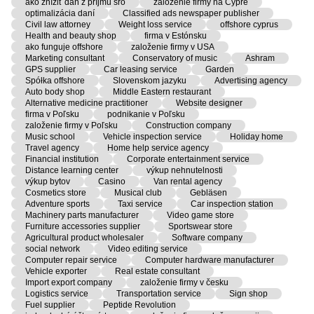
ako znížiť daň z príjmu sro
založenie firmy na Cypre
optimalizácia daní
Classified ads newspaper publisher
Civil law attorney
Weight loss service
offshore cyprus
Health and beauty shop
firma v Estónsku
ako funguje offshore
založenie firmy v USA
Marketing consultant
Conservatory of music
Ashram
GPS supplier
Car leasing service
Garden
Spółka offshore
Slovenskom jazyku
Advertising agency
Auto body shop
Middle Eastern restaurant
Alternative medicine practitioner
Website designer
firma v Poľsku
podnikanie v Poľsku
založenie firmy v Poľsku
Construction company
Music school
Vehicle inspection service
Holiday home
Travel agency
Home help service agency
Financial institution
Corporate entertainment service
Distance learning center
výkup nehnutelnosti
výkup bytov
Casino
Van rental agency
Cosmetics store
Musical club
Gebläsen
Adventure sports
Taxi service
Car inspection station
Machinery parts manufacturer
Video game store
Furniture accessories supplier
Sportswear store
Agricultural product wholesaler
Software company
social network
Video editing service
Computer repair service
Computer hardware manufacturer
Vehicle exporter
Real estate consultant
Import export company
založenie firmy v česku
Logistics service
Transportation service
Sign shop
Fuel supplier
Peptide Revolution