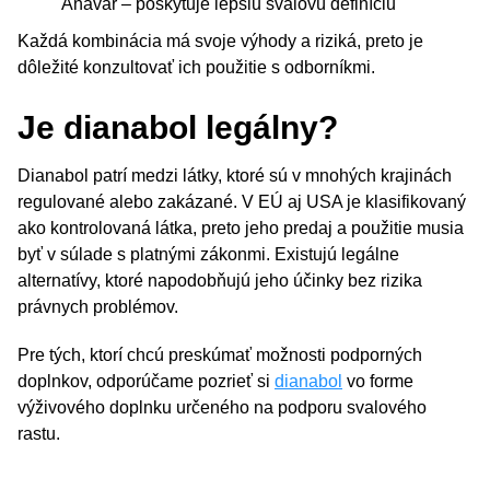
Anavar – poskytuje lepšiu svalovú definíciu
Každá kombinácia má svoje výhody a riziká, preto je
dôležité konzultovať ich použitie s odborníkmi.
Je dianabol legálny?
Dianabol patrí medzi látky, ktoré sú v mnohých krajinách
regulované alebo zakázané. V EÚ aj USA je klasifikovaný
ako kontrolovaná látka, preto jeho predaj a použitie musia
byť v súlade s platnými zákonmi. Existujú legálne
alternatívy, ktoré napodobňujú jeho účinky bez rizika
právnych problémov.
Pre tých, ktorí chcú preskúmať možnosti podporných
doplnkov, odporúčame pozrieť si
dianabol
vo forme
výživového doplnku určeného na podporu svalového
rastu.