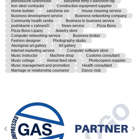
jednoduché účtovníctvo
založenie firmy v daňovom raji
Iron steel contractor
Construction equipment supplier
Home builder
založenie sro
House cleaning service
Business development service
Business networking company
Community health centre
Business to business service
podnikanie v zahraničí
News service
Pizza Bono
Pizza Bono Lipany
Jewelry store
Computer networking service
Business broker
Fashion designer
Photography studio
Aboriginal art gallery
Art gallery
Internet marketing service
Computer software store
Music instructor
Machine shop
Customs consultant
Music college
Animal feed store
Photocopiers supplier
Music management and promotion
Health consultant
Marriage or relationship counselor
Dance club