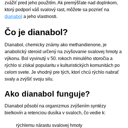
zvážiť pred jeho použitím. Ak premýšľate nad doplnkom,
ktorý podporí váš svalový rast, môžete sa pozrieť na
dianabol
a jeho vlastnosti.
Čo je dianabol?
Dianabol, chemicky známy ako methandienone, je
anabolický steroid určený na zvyšovanie svalovej hmoty a
výkonu. Bol vyvinutý v 50. rokoch minulého storočia a
rýchlo si získal popularitu v kulturistických komunitách po
celom svete. Je vhodný pre tých, ktorí chcú rýchlo nabrať
svaly a zvýšiť svoju silu.
Ako dianabol funguje?
Dianabol pôsobí na organizmus zvýšením syntézy
bielkovín a retenciou dusíka v svaloch, čo vedie k:
rýchlemu nárastu svalovej hmoty