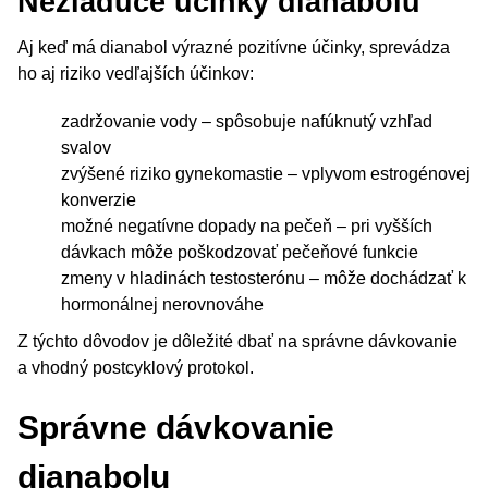
Nežiaduce účinky dianabolu
Aj keď má dianabol výrazné pozitívne účinky, sprevádza
ho aj riziko vedľajších účinkov:
zadržovanie vody – spôsobuje nafúknutý vzhľad
svalov
zvýšené riziko gynekomastie – vplyvom estrogénovej
konverzie
možné negatívne dopady na pečeň – pri vyšších
dávkach môže poškodzovať pečeňové funkcie
zmeny v hladinách testosterónu – môže dochádzať k
hormonálnej nerovnováhe
Z týchto dôvodov je dôležité dbať na správne dávkovanie
a vhodný postcyklový protokol.
Správne dávkovanie
dianabolu