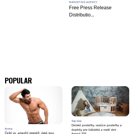
MARKETING AGENCY
Free Press Release
Distributio
...
POPULAR
Sign shop
Detské postieľky, rastúce postieľky a
Airstrip
doplnky pre bábätká a malé deti
Čeští vs. američtí striptéři: Jaké jsou
August 4, 2026