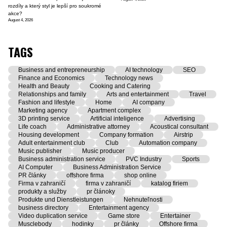
rozdíly a který styl je lepší pro soukromé
akce?
August 4, 2026
TAGS
Business and entrepreneurship
AI technology
SEO
Finance and Economics
Technology news
Health and Beauty
Cooking and Catering
Relationships and family
Arts and entertainment
Travel
Fashion and lifestyle
Home
AI company
Marketing agency
Apartment complex
3D printing service
Artificial inteligence
Advertising
Life coach
Administrative attorney
Acoustical consultant
Housing development
Company formation
Airstrip
Adult entertainment club
Club
Automation company
Music publisher
Music producer
Business administration service
PVC Industry
Sports
AI Computer
Business Administration Service
PR články
offshore firma
shop online
Firma v zahraničí
firma v zahraničí
katalog firiem
produkty a služby
pr článoky
Produkte und Dienstleistungen
Nehnuteľnosti
business directory
Entertainment agency
Video duplication service
Game store
Entertainer
Musclebody
hodinky
pr články
Offshore firma