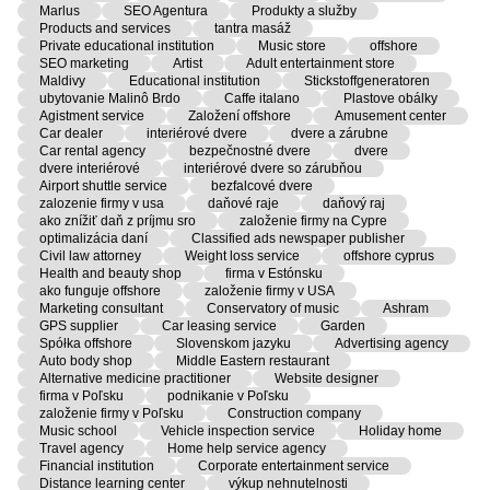
Marlus
SEO Agentura
Produkty a služby
Products and services
tantra masáž
Private educational institution
Music store
offshore
SEO marketing
Artist
Adult entertainment store
Maldivy
Educational institution
Stickstoffgeneratoren
ubytovanie Malinô Brdo
Caffe italano
Plastove obálky
Agistment service
Založení offshore
Amusement center
Car dealer
interiérové dvere
dvere a zárubne
Car rental agency
bezpečnostné dvere
dvere
dvere interiérové
interiérové dvere so zárubňou
Airport shuttle service
bezfalcové dvere
zalozenie firmy v usa
daňové raje
daňový raj
ako znížiť daň z príjmu sro
založenie firmy na Cypre
optimalizácia daní
Classified ads newspaper publisher
Civil law attorney
Weight loss service
offshore cyprus
Health and beauty shop
firma v Estónsku
ako funguje offshore
založenie firmy v USA
Marketing consultant
Conservatory of music
Ashram
GPS supplier
Car leasing service
Garden
Spółka offshore
Slovenskom jazyku
Advertising agency
Auto body shop
Middle Eastern restaurant
Alternative medicine practitioner
Website designer
firma v Poľsku
podnikanie v Poľsku
založenie firmy v Poľsku
Construction company
Music school
Vehicle inspection service
Holiday home
Travel agency
Home help service agency
Financial institution
Corporate entertainment service
Distance learning center
výkup nehnutelnosti