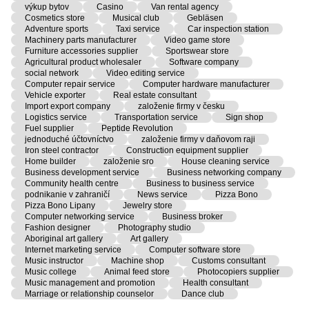
výkup bytov
Casino
Van rental agency
Cosmetics store
Musical club
Gebläsen
Adventure sports
Taxi service
Car inspection station
Machinery parts manufacturer
Video game store
Furniture accessories supplier
Sportswear store
Agricultural product wholesaler
Software company
social network
Video editing service
Computer repair service
Computer hardware manufacturer
Vehicle exporter
Real estate consultant
Import export company
založenie firmy v česku
Logistics service
Transportation service
Sign shop
Fuel supplier
Peptide Revolution
jednoduché účtovníctvo
založenie firmy v daňovom raji
Iron steel contractor
Construction equipment supplier
Home builder
založenie sro
House cleaning service
Business development service
Business networking company
Community health centre
Business to business service
podnikanie v zahraničí
News service
Pizza Bono
Pizza Bono Lipany
Jewelry store
Computer networking service
Business broker
Fashion designer
Photography studio
Aboriginal art gallery
Art gallery
Internet marketing service
Computer software store
Music instructor
Machine shop
Customs consultant
Music college
Animal feed store
Photocopiers supplier
Music management and promotion
Health consultant
Marriage or relationship counselor
Dance club