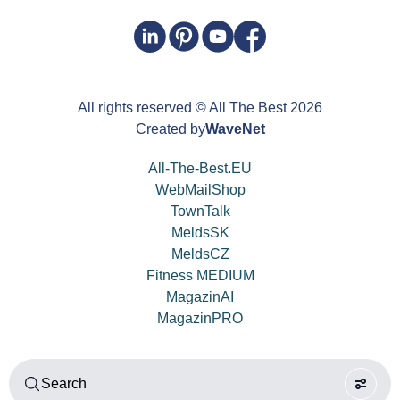
All rights reserved
© All The Best
2026
Created by
WaveNet
All-The-Best.EU
WebMailShop
TownTalk
MeldsSK
MeldsCZ
Fitness MEDIUM
MagazinAI
MagazinPRO
Search