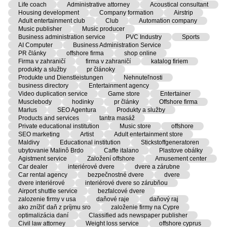
Life coach
Administrative attorney
Acoustical consultant
Housing development
Company formation
Airstrip
Adult entertainment club
Club
Automation company
Music publisher
Music producer
Business administration service
PVC Industry
Sports
AI Computer
Business Administration Service
PR články
offshore firma
shop online
Firma v zahraničí
firma v zahraničí
katalog firiem
produkty a služby
pr článoky
Produkte und Dienstleistungen
Nehnuteľnosti
business directory
Entertainment agency
Video duplication service
Game store
Entertainer
Musclebody
hodinky
pr články
Offshore firma
Marlus
SEO Agentura
Produkty a služby
Products and services
tantra masáž
Private educational institution
Music store
offshore
SEO marketing
Artist
Adult entertainment store
Maldivy
Educational institution
Stickstoffgeneratoren
ubytovanie Malinô Brdo
Caffe italano
Plastove obálky
Agistment service
Založení offshore
Amusement center
Car dealer
interiérové dvere
dvere a zárubne
Car rental agency
bezpečnostné dvere
dvere
dvere interiérové
interiérové dvere so zárubňou
Airport shuttle service
bezfalcové dvere
zalozenie firmy v usa
daňové raje
daňový raj
ako znížiť daň z príjmu sro
založenie firmy na Cypre
optimalizácia daní
Classified ads newspaper publisher
Civil law attorney
Weight loss service
offshore cyprus