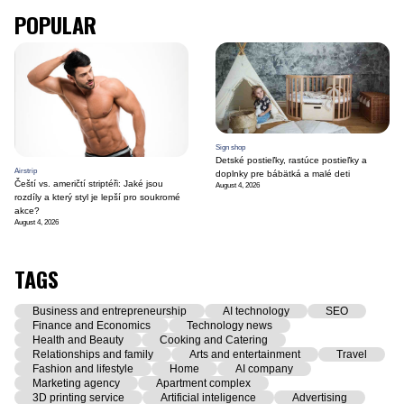
POPULAR
Sign shop
Detské postieľky, rastúce postieľky a
Airstrip
doplnky pre bábätká a malé deti
Čeští vs. američtí striptéři: Jaké jsou
August 4, 2026
rozdíly a který styl je lepší pro soukromé
akce?
August 4, 2026
TAGS
Business and entrepreneurship
AI technology
SEO
Finance and Economics
Technology news
Health and Beauty
Cooking and Catering
Relationships and family
Arts and entertainment
Travel
Fashion and lifestyle
Home
AI company
Marketing agency
Apartment complex
3D printing service
Artificial inteligence
Advertising