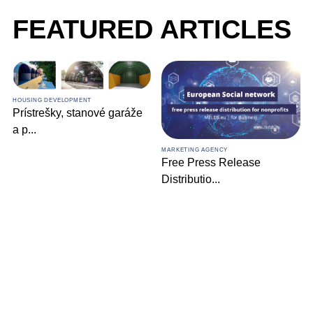
FEATURED ARTICLES
HOUSING DEVELOPMENT
Prístrešky, stanové garáže
a p
...
MARKETING AGENCY
Free Press Release
Distributio
...