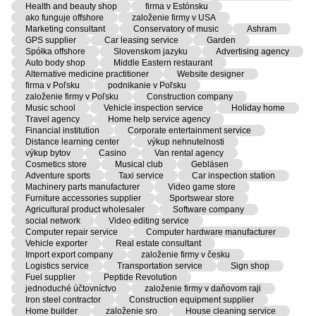
Health and beauty shop
firma v Estónsku
ako funguje offshore
založenie firmy v USA
Marketing consultant
Conservatory of music
Ashram
GPS supplier
Car leasing service
Garden
Spółka offshore
Slovenskom jazyku
Advertising agency
Auto body shop
Middle Eastern restaurant
Alternative medicine practitioner
Website designer
firma v Poľsku
podnikanie v Poľsku
založenie firmy v Poľsku
Construction company
Music school
Vehicle inspection service
Holiday home
Travel agency
Home help service agency
Financial institution
Corporate entertainment service
Distance learning center
výkup nehnutelnosti
výkup bytov
Casino
Van rental agency
Cosmetics store
Musical club
Gebläsen
Adventure sports
Taxi service
Car inspection station
Machinery parts manufacturer
Video game store
Furniture accessories supplier
Sportswear store
Agricultural product wholesaler
Software company
social network
Video editing service
Computer repair service
Computer hardware manufacturer
Vehicle exporter
Real estate consultant
Import export company
založenie firmy v česku
Logistics service
Transportation service
Sign shop
Fuel supplier
Peptide Revolution
jednoduché účtovníctvo
založenie firmy v daňovom raji
Iron steel contractor
Construction equipment supplier
Home builder
založenie sro
House cleaning service