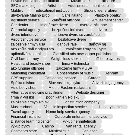
Private educational institution
Music store
offshore
SEO marketing
Artist
Adult entertainment store
Maldivy
Educational institution
Stickstoffgeneratoren
ubytovanie Malinô Brdo
Caffe italano
Plastove obálky
Agistment service
Založení offshore
Amusement center
Car dealer
interiérové dvere
dvere a zárubne
Car rental agency
bezpečnostné dvere
dvere
dvere interiérové
interiérové dvere so zárubňou
Airport shuttle service
bezfalcové dvere
zalozenie firmy v usa
daňové raje
daňový raj
ako znížiť daň z príjmu sro
založenie firmy na Cypre
optimalizácia daní
Classified ads newspaper publisher
Civil law attorney
Weight loss service
offshore cyprus
Health and beauty shop
firma v Estónsku
ako funguje offshore
založenie firmy v USA
Marketing consultant
Conservatory of music
Ashram
GPS supplier
Car leasing service
Garden
Spółka offshore
Slovenskom jazyku
Advertising agency
Auto body shop
Middle Eastern restaurant
Alternative medicine practitioner
Website designer
firma v Poľsku
podnikanie v Poľsku
založenie firmy v Poľsku
Construction company
Music school
Vehicle inspection service
Holiday home
Travel agency
Home help service agency
Financial institution
Corporate entertainment service
Distance learning center
výkup nehnutelnosti
výkup bytov
Casino
Van rental agency
Cosmetics store
Musical club
Gebläsen