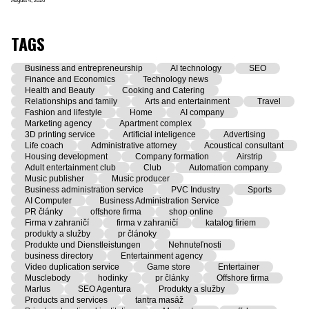
August 4, 2026
TAGS
Business and entrepreneurship
AI technology
SEO
Finance and Economics
Technology news
Health and Beauty
Cooking and Catering
Relationships and family
Arts and entertainment
Travel
Fashion and lifestyle
Home
AI company
Marketing agency
Apartment complex
3D printing service
Artificial inteligence
Advertising
Life coach
Administrative attorney
Acoustical consultant
Housing development
Company formation
Airstrip
Adult entertainment club
Club
Automation company
Music publisher
Music producer
Business administration service
PVC Industry
Sports
AI Computer
Business Administration Service
PR články
offshore firma
shop online
Firma v zahraničí
firma v zahraničí
katalog firiem
produkty a služby
pr článoky
Produkte und Dienstleistungen
Nehnuteľnosti
business directory
Entertainment agency
Video duplication service
Game store
Entertainer
Musclebody
hodinky
pr články
Offshore firma
Marlus
SEO Agentura
Produkty a služby
Products and services
tantra masáž