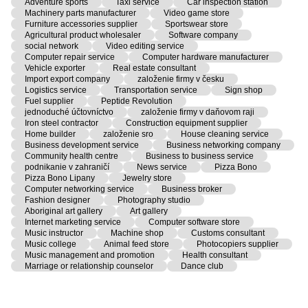
Adventure sports
Taxi service
Car inspection station
Machinery parts manufacturer
Video game store
Furniture accessories supplier
Sportswear store
Agricultural product wholesaler
Software company
social network
Video editing service
Computer repair service
Computer hardware manufacturer
Vehicle exporter
Real estate consultant
Import export company
založenie firmy v česku
Logistics service
Transportation service
Sign shop
Fuel supplier
Peptide Revolution
jednoduché účtovníctvo
založenie firmy v daňovom raji
Iron steel contractor
Construction equipment supplier
Home builder
založenie sro
House cleaning service
Business development service
Business networking company
Community health centre
Business to business service
podnikanie v zahraničí
News service
Pizza Bono
Pizza Bono Lipany
Jewelry store
Computer networking service
Business broker
Fashion designer
Photography studio
Aboriginal art gallery
Art gallery
Internet marketing service
Computer software store
Music instructor
Machine shop
Customs consultant
Music college
Animal feed store
Photocopiers supplier
Music management and promotion
Health consultant
Marriage or relationship counselor
Dance club