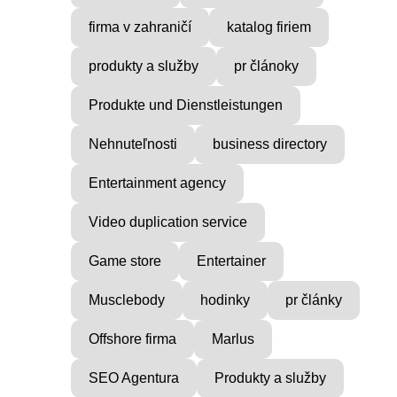
firma v zahraničí
katalog firiem
produkty a služby
pr článoky
Produkte und Dienstleistungen
Nehnuteľnosti
business directory
Entertainment agency
Video duplication service
Game store
Entertainer
Musclebody
hodinky
pr články
Offshore firma
Marlus
SEO Agentura
Produkty a služby