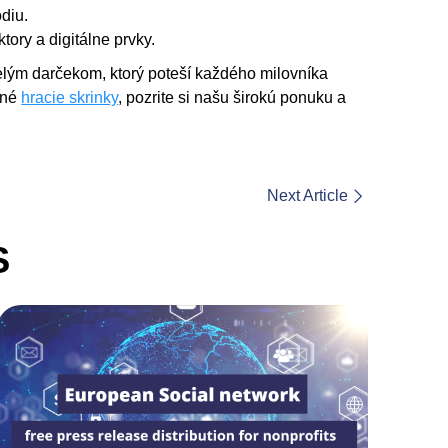
diu.
ory a digitálne prvky.
elým darčekom, ktorý poteší každého milovníka
čné
hracie skrinky
, pozrite si našu širokú ponuku a
Next Article
S