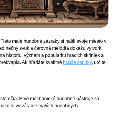
Tieto malé hudobné zázraky si našli svoje miesto v
jedinečný zvuk a čarovná melódia dokážu vytvoriť
 históriu, význam a popularitu hracích skriniek a
prekvapia. Ak hľadáte kvalitné
hracie skrinky
, určite
8. storočia. Prvé mechanické hudobné nástroje sa
 umožnilo vytváranie malých hudobných