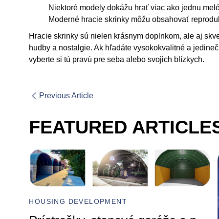
Niektoré modely dokážu hrať viac ako jednu meló
Moderné hracie skrinky môžu obsahovať reprodukt
Hracie skrinky sú nielen krásnym doplnkom, ale aj skv
hudby a nostalgie. Ak hľadáte vysokokvalitné a jedine
vyberte si tú pravú pre seba alebo svojich blízkych.
Previous Article
FEATURED ARTICLE
HOUSING DEVELOPMENT