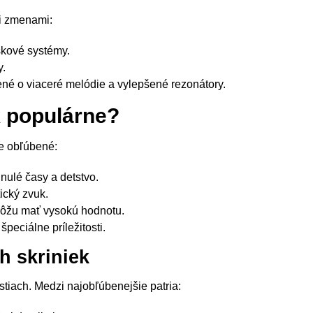
mi zmenami:
skové systémy.
y.
ené o viaceré melódie a vylepšené rezonátory.
k populárne?
le obľúbené:
ulé časy a detstvo.
ický zvuk.
môžu mať vysokú hodnotu.
špeciálne príležitosti.
h skriniek
stiach. Medzi najobľúbenejšie patria: