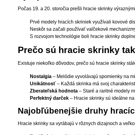
Počas 19. a 20. storočia prešli hracie skrinky výrazný
Prvé modely hracích skriniek využívali kovové di
Neskôr sa začali používať valčekové mechanizm
S rozvojom technológie boli hracie skrinky dopln
Prečo sú hracie skrinky ta
Existuje niekoľko dôvodov, prečo sú hracie skrinky stá
Nostalgia
– Melódie vyvolávajú spomienky na min
Unikátnosť
– Každá skrinka má svoj charakterist
Zberateľská hodnota
– Staré a raritné modely 
Perfektný darček
– Hracie skrinky sú ideálne na 
Najobľúbenejšie druhy hracíc
Hracie skrinky sa vyrábajú v rôznych dizajnoch a veľko