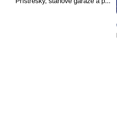
Prístrešky, stanové garáže a p
...