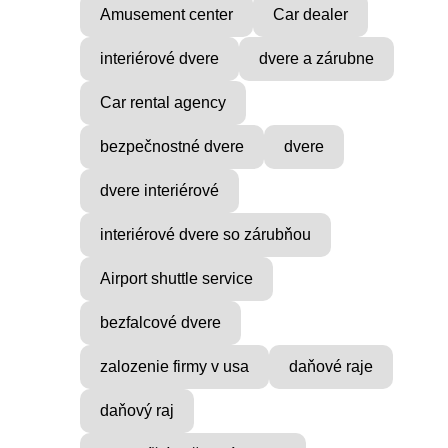
Amusement center
Car dealer
interiérové dvere
dvere a zárubne
Car rental agency
bezpečnostné dvere
dvere
dvere interiérové
interiérové dvere so zárubňou
VICE
MUSIC PRODUCER
Airport shuttle service
ocial
Find Inner Peace with Raul
bezfalcové dvere
Cie
...
zalozenie firmy v usa
daňové raje
daňový raj