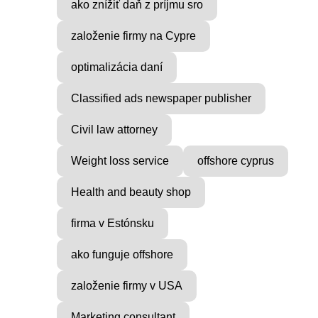
ako znížiť daň z príjmu sro
založenie firmy na Cypre
optimalizácia daní
Classified ads newspaper publisher
Civil law attorney
Weight loss service
offshore cyprus
Health and beauty shop
firma v Estónsku
ako funguje offshore
založenie firmy v USA
Marketing consultant