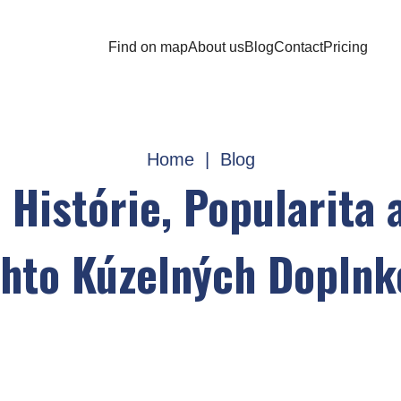
Find on map
About us
Blog
Contact
Pricing
Home
|
Blog
 Histórie, Popularita 
chto Kúzelných Doplnk