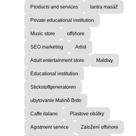
Products and services
tantra masáž
Private educational institution
Music store
offshore
SEO marketing
Artist
Adult entertainment store
Maldivy
Educational institution
Stickstoffgeneratoren
ubytovanie Malinô Brdo
Caffe italano
Plastove obálky
Agistment service
Založení offshore