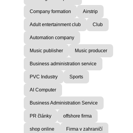
Company formation
Airstrip
Adult entertainment club
Club
Automation company
Music publisher
Music producer
Business administration service
PVC Industry
Sports
AI Computer
Business Administration Service
PR články
offshore firma
shop online
Firma v zahraničí