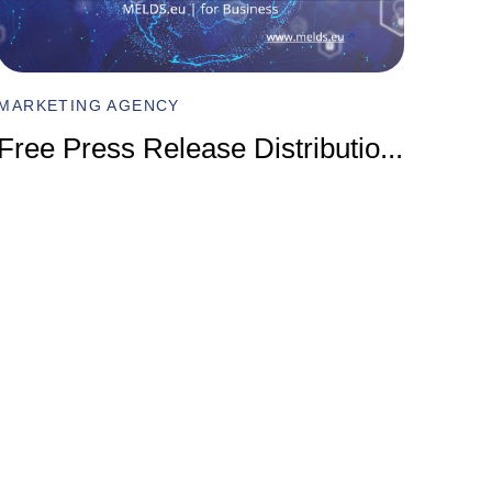
MARKET
Compr
MARKETING AGENCY
Marke
Free Press Release Distributio
...