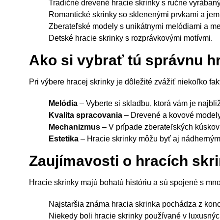
Tradičné drevené hracie skrinky s ručne vyrábaný
Romantické skrinky so sklenenými prvkami a je
Zberateľské modely s unikátnymi melódiami a m
Detské hracie skrinky s rozprávkovými motívmi.
Ako si vybrať tú správnu h
Pri výbere hracej skrinky je dôležité zvážiť niekoľko fak
Melódia
– Vyberte si skladbu, ktorá vám je najbliž
Kvalita spracovania
– Drevené a kovové modely 
Mechanizmus
– V prípade zberateľských kúskov 
Estetika
– Hracie skrinky môžu byť aj nádherný
Zaujímavosti o hracích skr
Hracie skrinky majú bohatú históriu a sú spojené s mno
Najstaršia známa hracia skrinka pochádza z konca
Niekedy boli hracie skrinky používané v luxusný