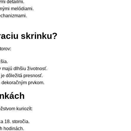
mi detailmi.
mnými melódiami.
echanizmami.
raciu skrinku?
torov:
šia.
majú dlhšiu životnosť.
je dôležitá presnosť.
m dekoračným prvkom.
inkách
žstvom kuriozít:
 18. storočia.
ch hodinách.