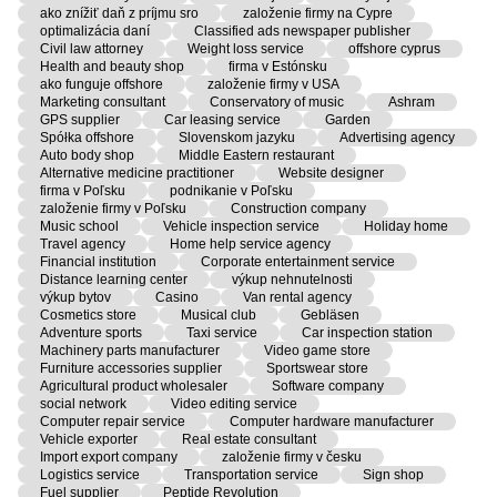
ako znížiť daň z príjmu sro
založenie firmy na Cypre
optimalizácia daní
Classified ads newspaper publisher
Civil law attorney
Weight loss service
offshore cyprus
Health and beauty shop
firma v Estónsku
ako funguje offshore
založenie firmy v USA
Marketing consultant
Conservatory of music
Ashram
GPS supplier
Car leasing service
Garden
Spółka offshore
Slovenskom jazyku
Advertising agency
Auto body shop
Middle Eastern restaurant
Alternative medicine practitioner
Website designer
firma v Poľsku
podnikanie v Poľsku
založenie firmy v Poľsku
Construction company
Music school
Vehicle inspection service
Holiday home
Travel agency
Home help service agency
Financial institution
Corporate entertainment service
Distance learning center
výkup nehnutelnosti
výkup bytov
Casino
Van rental agency
Cosmetics store
Musical club
Gebläsen
Adventure sports
Taxi service
Car inspection station
Machinery parts manufacturer
Video game store
Furniture accessories supplier
Sportswear store
Agricultural product wholesaler
Software company
social network
Video editing service
Computer repair service
Computer hardware manufacturer
Vehicle exporter
Real estate consultant
Import export company
založenie firmy v česku
Logistics service
Transportation service
Sign shop
Fuel supplier
Peptide Revolution