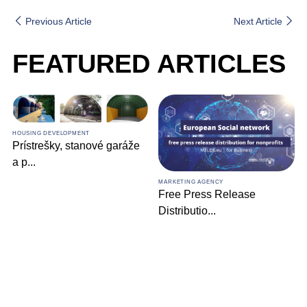
Previous Article
Next Article
FEATURED ARTICLES
HOUSING DEVELOPMENT
Prístrešky, stanové garáže
a p
...
MARKETING AGENCY
Free Press Release
Distributio
...