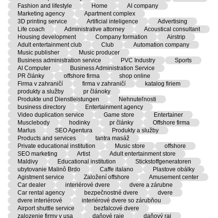
Fashion and lifestyle
Home
AI company
Marketing agency
Apartment complex
3D printing service
Artificial inteligence
Advertising
Life coach
Administrative attorney
Acoustical consultant
Housing development
Company formation
Airstrip
Adult entertainment club
Club
Automation company
Music publisher
Music producer
Business administration service
PVC Industry
Sports
AI Computer
Business Administration Service
PR články
offshore firma
shop online
Firma v zahraničí
firma v zahraničí
katalog firiem
produkty a služby
pr článoky
Produkte und Dienstleistungen
Nehnuteľnosti
business directory
Entertainment agency
Video duplication service
Game store
Entertainer
Musclebody
hodinky
pr články
Offshore firma
Marlus
SEO Agentura
Produkty a služby
Products and services
tantra masáž
Private educational institution
Music store
offshore
SEO marketing
Artist
Adult entertainment store
Maldivy
Educational institution
Stickstoffgeneratoren
ubytovanie Malinô Brdo
Caffe italano
Plastove obálky
Agistment service
Založení offshore
Amusement center
Car dealer
interiérové dvere
dvere a zárubne
Car rental agency
bezpečnostné dvere
dvere
dvere interiérové
interiérové dvere so zárubňou
Airport shuttle service
bezfalcové dvere
zalozenie firmy v usa
daňové raje
daňový raj