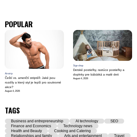
POPULAR
Sign shop
Detské postieľky, rastúce postieľky a
Airstrip
doplnky pre bábätká a malé deti
Čeští vs. američtí striptéři: Jaké jsou
August 4, 2026
rozdíly a který styl je lepší pro soukromé
akce?
August 4, 2026
TAGS
Business and entrepreneurship
AI technology
SEO
Finance and Economics
Technology news
Health and Beauty
Cooking and Catering
Relationships and family
Arts and entertainment
Travel