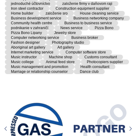
jednoduché účtovníctvo
založenie firmy v daňovom raji
Iron steel contractor
Construction equipment supplier
Home builder
založenie sro
House cleaning service
Business development service
Business networking company
Community health centre
Business to business service
podnikanie v zahraničí
News service
Pizza Bono
Pizza Bono Lipany
Jewelry store
Computer networking service
Business broker
Fashion designer
Photography studio
Aboriginal art gallery
Art gallery
Internet marketing service
Computer software store
Music instructor
Machine shop
Customs consultant
Music college
Animal feed store
Photocopiers supplier
Music management and promotion
Health consultant
Marriage or relationship counselor
Dance club