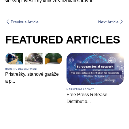
ste svoj investičný krok zrealizovali správne.
Previous Article
Next Article
FEATURED ARTICLES
HOUSING DEVELOPMENT
Prístrešky, stanové garáže
a p
...
MARKETING AGENCY
Free Press Release
Distributio
...