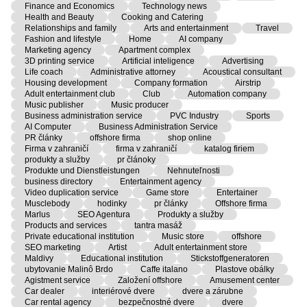
Finance and Economics
Technology news
Health and Beauty
Cooking and Catering
Relationships and family
Arts and entertainment
Travel
Fashion and lifestyle
Home
AI company
Marketing agency
Apartment complex
3D printing service
Artificial inteligence
Advertising
Life coach
Administrative attorney
Acoustical consultant
Housing development
Company formation
Airstrip
Adult entertainment club
Club
Automation company
Music publisher
Music producer
Business administration service
PVC Industry
Sports
AI Computer
Business Administration Service
PR články
offshore firma
shop online
Firma v zahraničí
firma v zahraničí
katalog firiem
produkty a služby
pr článoky
Produkte und Dienstleistungen
Nehnuteľnosti
business directory
Entertainment agency
Video duplication service
Game store
Entertainer
Musclebody
hodinky
pr články
Offshore firma
Marlus
SEO Agentura
Produkty a služby
Products and services
tantra masáž
Private educational institution
Music store
offshore
SEO marketing
Artist
Adult entertainment store
Maldivy
Educational institution
Stickstoffgeneratoren
ubytovanie Malinô Brdo
Caffe italano
Plastove obálky
Agistment service
Založení offshore
Amusement center
Car dealer
interiérové dvere
dvere a zárubne
Car rental agency
bezpečnostné dvere
dvere