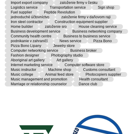
Import export company
založenie firmy v česku
Logistics service
Transportation service
Sign shop
Fuel supplier
Peptide Revolution
jednoduché účtovníctvo
založenie firmy v daňovom raji
Iron steel contractor
Construction equipment supplier
Home builder
založenie sro
House cleaning service
Business development service
Business networking company
Community health centre
Business to business service
podnikanie v zahraničí
News service
Pizza Bono
Pizza Bono Lipany
Jewelry store
Computer networking service
Business broker
Fashion designer
Photography studio
Aboriginal art gallery
Art gallery
Internet marketing service
Computer software store
Music instructor
Machine shop
Customs consultant
Music college
Animal feed store
Photocopiers supplier
Music management and promotion
Health consultant
Marriage or relationship counselor
Dance club