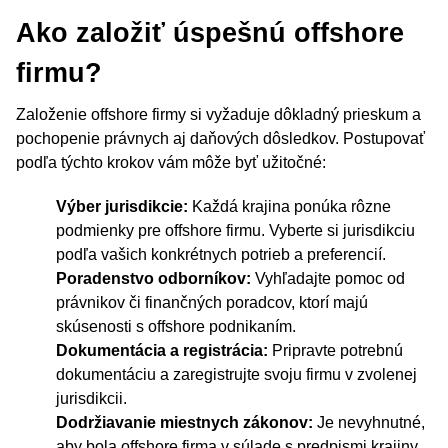
Ako založiť úspešnú offshore
firmu?
Založenie offshore firmy si vyžaduje dôkladný prieskum a
pochopenie právnych aj daňových dôsledkov. Postupovať
podľa týchto krokov vám môže byť užitočné:
Výber jurisdikcie:
Každá krajina ponúka rôzne
podmienky pre offshore firmu. Vyberte si jurisdikciu
podľa vašich konkrétnych potrieb a preferencií.
Poradenstvo odborníkov:
Vyhľadajte pomoc od
právnikov či finančných poradcov, ktorí majú
skúsenosti s offshore podnikaním.
Dokumentácia a registrácia:
Pripravte potrebnú
dokumentáciu a zaregistrujte svoju firmu v zvolenej
jurisdikcii.
Dodržiavanie miestnych zákonov:
Je nevyhnutné,
aby bola offshore firma v súlade s predpismi krajiny,