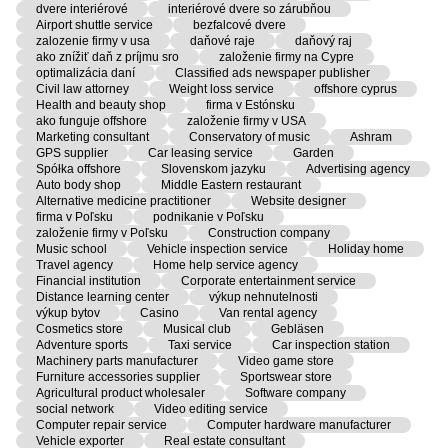
dvere interiérové
interiérové dvere so zárubňou
Airport shuttle service
bezfalcové dvere
zalozenie firmy v usa
daňové raje
daňový raj
ako znížiť daň z príjmu sro
založenie firmy na Cypre
optimalizácia daní
Classified ads newspaper publisher
Civil law attorney
Weight loss service
offshore cyprus
Health and beauty shop
firma v Estónsku
ako funguje offshore
založenie firmy v USA
Marketing consultant
Conservatory of music
Ashram
GPS supplier
Car leasing service
Garden
Spółka offshore
Slovenskom jazyku
Advertising agency
Auto body shop
Middle Eastern restaurant
Alternative medicine practitioner
Website designer
firma v Poľsku
podnikanie v Poľsku
založenie firmy v Poľsku
Construction company
Music school
Vehicle inspection service
Holiday home
Travel agency
Home help service agency
Financial institution
Corporate entertainment service
Distance learning center
výkup nehnutelnosti
výkup bytov
Casino
Van rental agency
Cosmetics store
Musical club
Gebläsen
Adventure sports
Taxi service
Car inspection station
Machinery parts manufacturer
Video game store
Furniture accessories supplier
Sportswear store
Agricultural product wholesaler
Software company
social network
Video editing service
Computer repair service
Computer hardware manufacturer
Vehicle exporter
Real estate consultant