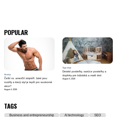
POPULAR
Sign shop
Detské postieľky, rastúce postieľky a
Airstrip
doplnky pre bábätká a malé deti
Čeští vs. američtí striptéři: Jaké jsou
August 4, 2026
rozdíly a který styl je lepší pro soukromé
akce?
August 4, 2026
TAGS
Business and entrepreneurship
AI technology
SEO