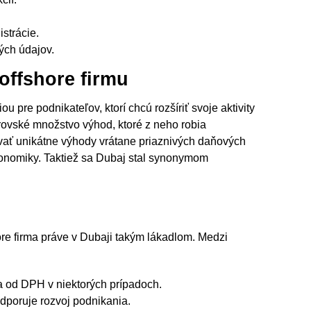
strácie.
ých údajov.
 offshore firmu
 pre podnikateľov, ktorí chcú rozšíriť svoje aktivity
brovské množstvo výhod, ktoré z neho robia
ovať unikátne výhody vrátane priaznivých daňových
onomiky. Taktiež sa Dubaj stal synonymom
ore firma práve v Dubaji takým lákadlom. Medzi
a od DPH v niektorých prípadoch.
odporuje rozvoj podnikania.