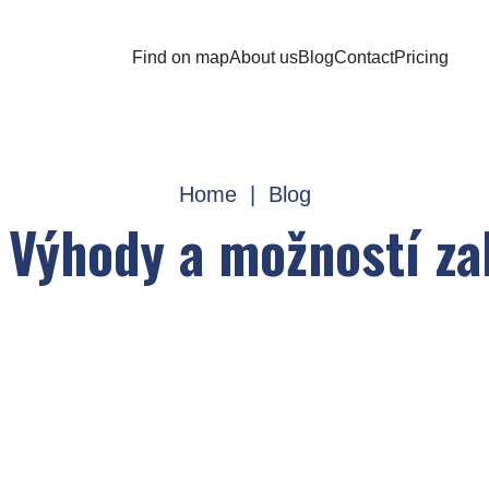
Find on map
About us
Blog
Contact
Pricing
Home
|
Blog
 Výhody a možností za