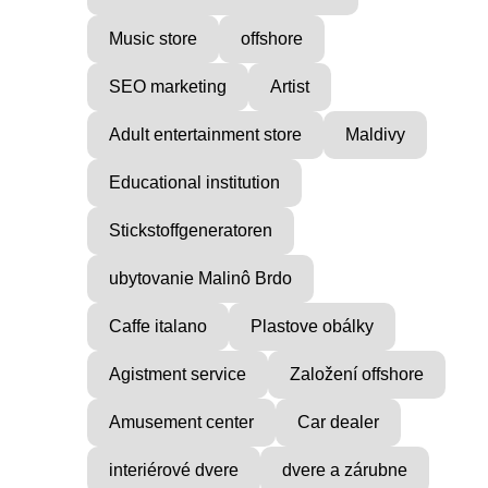
Music store
offshore
SEO marketing
Artist
Adult entertainment store
Maldivy
Educational institution
Stickstoffgeneratoren
ubytovanie Malinô Brdo
Caffe italano
Plastove obálky
Agistment service
Založení offshore
Amusement center
Car dealer
interiérové dvere
dvere a zárubne