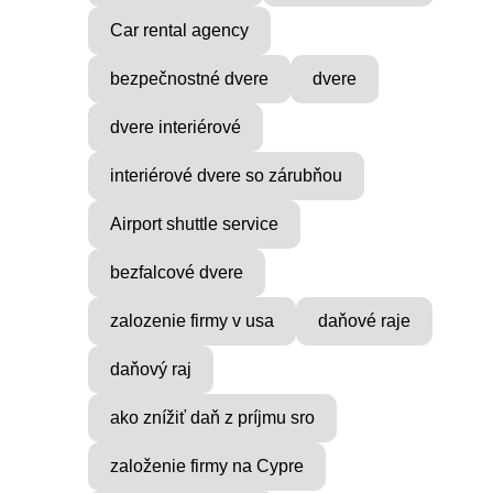
Car rental agency
bezpečnostné dvere
dvere
dvere interiérové
VICE
MUSIC PRODUCER
ocial
Find Inner Peace with Raul
interiérové dvere so zárubňou
Cie
...
Airport shuttle service
bezfalcové dvere
zalozenie firmy v usa
daňové raje
daňový raj
ako znížiť daň z príjmu sro
založenie firmy na Cypre