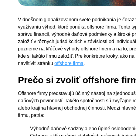
V dnešnom globalizovanom svete podnikania je čoraz v
využívaniu výhod, ktoré ponúka offshore firma. Tento ty
správu financií, výhodné daňové podmienky a široké pri
založiť v rôznych jurisdikciách v závislosti od individu
pozrieme na kľúčové výhody offshore firiem a na to, pr
kde si takúto firmu založiť. Pre konkrétne kroky, ako na
navštíviť stránku
offshore firma
.
Prečo si zvoliť offshore fi
Offshore firmy predstavujú účinný nástroj na zjednodu
daňových povinností. Takéto spoločnosti sú zvyčajne regi
alebo krajina hlavnej obchodnej činnosti. Medzi hlavné
firmu, patria:
Výhodné daňové sadzby alebo úplné oslobodenie
Ochrana aktív v rámci stabilných právnych jurisdik