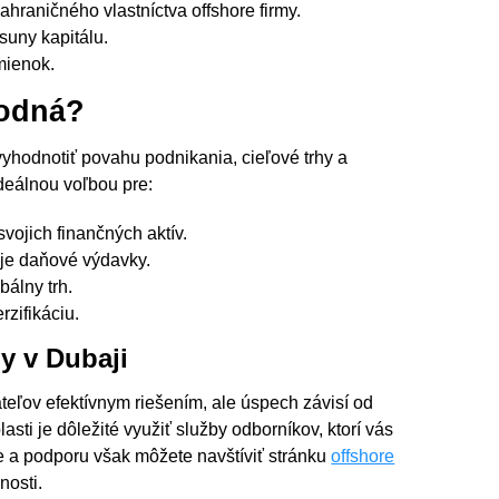
hraničného vlastníctva offshore firmy.
suny kapitálu.
mienok.
hodná?
 vyhodnotiť povahu podnikania, cieľové trhy a
 ideálnou voľbou pre:
vojich finančných aktív.
oje daňové výdavky.
bálny trh.
rzifikáciu.
my v Dubaji
teľov efektívnym riešením, ale úspech závisí od
sti je dôležité využiť služby odborníkov, ktorí vás
e a podporu však môžete navštíviť stránku
offshore
nosti.