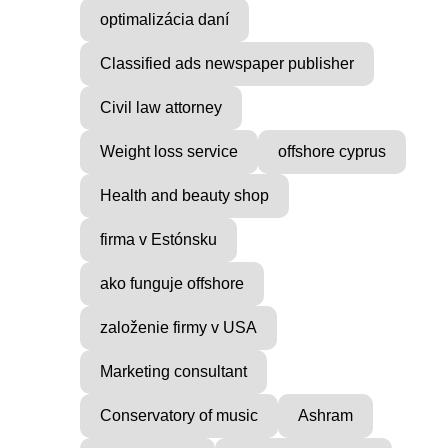
optimalizácia daní
Classified ads newspaper publisher
Civil law attorney
Weight loss service
offshore cyprus
Health and beauty shop
firma v Estónsku
ako funguje offshore
založenie firmy v USA
Marketing consultant
Conservatory of music
Ashram