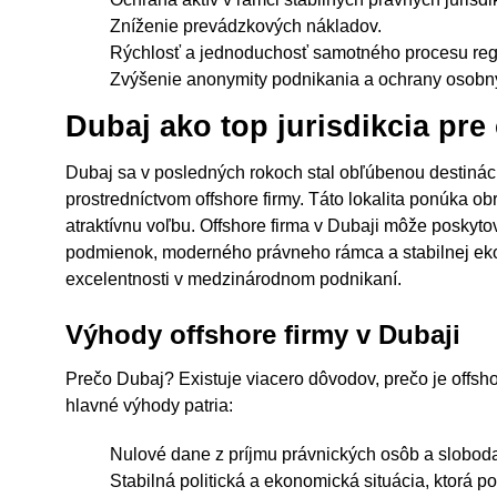
Zníženie prevádzkových nákladov.
Rýchlosť a jednoduchosť samotného procesu regi
Zvýšenie anonymity podnikania a ochrany osobn
Dubaj ako top jurisdikcia pre
Dubaj sa v posledných rokoch stal obľúbenou destináciou
prostredníctvom offshore firmy. Táto lokalita ponúka o
atraktívnu voľbu. Offshore firma v Dubaji môže poskyt
podmienok, moderného právneho rámca a stabilnej ek
excelentnosti v medzinárodnom podnikaní.
Výhody offshore firmy v Dubaji
Prečo Dubaj? Existuje viacero dôvodov, prečo je offsh
hlavné výhody patria:
Nulové dane z príjmu právnických osôb a slobod
Stabilná politická a ekonomická situácia, ktorá p