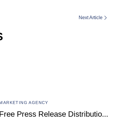
Next Article
S
MARKET
Compr
MARKETING AGENCY
Marke
Free Press Release Distributio
...