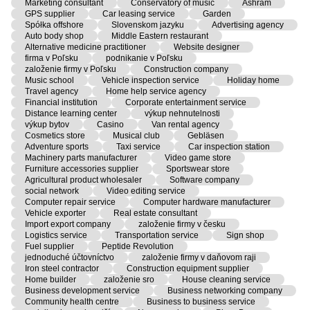
Marketing consultant
Conservatory of music
Ashram
GPS supplier
Car leasing service
Garden
Spółka offshore
Slovenskom jazyku
Advertising agency
Auto body shop
Middle Eastern restaurant
Alternative medicine practitioner
Website designer
firma v Poľsku
podnikanie v Poľsku
založenie firmy v Poľsku
Construction company
Music school
Vehicle inspection service
Holiday home
Travel agency
Home help service agency
Financial institution
Corporate entertainment service
Distance learning center
výkup nehnutelnosti
výkup bytov
Casino
Van rental agency
Cosmetics store
Musical club
Gebläsen
Adventure sports
Taxi service
Car inspection station
Machinery parts manufacturer
Video game store
Furniture accessories supplier
Sportswear store
Agricultural product wholesaler
Software company
social network
Video editing service
Computer repair service
Computer hardware manufacturer
Vehicle exporter
Real estate consultant
Import export company
založenie firmy v česku
Logistics service
Transportation service
Sign shop
Fuel supplier
Peptide Revolution
jednoduché účtovníctvo
založenie firmy v daňovom raji
Iron steel contractor
Construction equipment supplier
Home builder
založenie sro
House cleaning service
Business development service
Business networking company
Community health centre
Business to business service