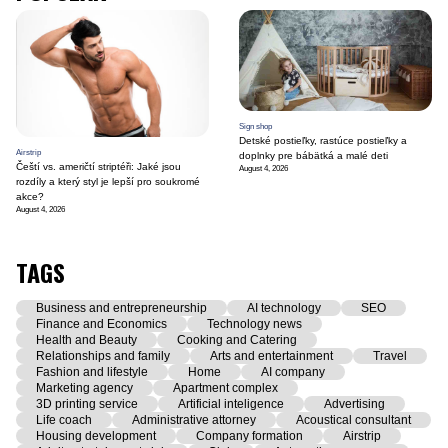
Sign shop
Detské postieľky, rastúce postieľky a
Airstrip
doplnky pre bábätká a malé deti
Čeští vs. američtí striptéři: Jaké jsou
August 4, 2026
rozdíly a který styl je lepší pro soukromé
akce?
August 4, 2026
TAGS
Business and entrepreneurship
AI technology
SEO
Finance and Economics
Technology news
Health and Beauty
Cooking and Catering
Relationships and family
Arts and entertainment
Travel
Fashion and lifestyle
Home
AI company
Marketing agency
Apartment complex
3D printing service
Artificial inteligence
Advertising
Life coach
Administrative attorney
Acoustical consultant
Housing development
Company formation
Airstrip