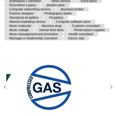
podnikanie v zahraničí
News service
Pizza Bono
Pizza Bono Lipany
Jewelry store
Computer networking service
Business broker
Fashion designer
Photography studio
Aboriginal art gallery
Art gallery
Internet marketing service
Computer software store
Music instructor
Machine shop
Customs consultant
Music college
Animal feed store
Photocopiers supplier
Music management and promotion
Health consultant
Marriage or relationship counselor
Dance club