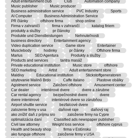
Adult entertainment club
Club
Automation company
Music publisher
Music producer
Business administration service
PVC Industry
Sports
AI Computer
Business Administration Service
PR články
offshore firma
shop online
Firma v zahraničí
firma v zahraničí
katalog firiem
produkty a služby
pr článoky
Produkte und Dienstleistungen
Nehnuteľnosti
business directory
Entertainment agency
Video duplication service
Game store
Entertainer
Musclebody
hodinky
pr články
Offshore firma
Marlus
SEO Agentura
Produkty a služby
Products and services
tantra masáž
Private educational institution
Music store
offshore
SEO marketing
Artist
Adult entertainment store
Maldivy
Educational institution
Stickstoffgeneratoren
ubytovanie Malinô Brdo
Caffe italano
Plastove obálky
Agistment service
Založení offshore
Amusement center
Car dealer
interiérové dvere
dvere a zárubne
Car rental agency
bezpečnostné dvere
dvere
dvere interiérové
interiérové dvere so zárubňou
Airport shuttle service
bezfalcové dvere
zalozenie firmy v usa
daňové raje
daňový raj
ako znížiť daň z príjmu sro
založenie firmy na Cypre
optimalizácia daní
Classified ads newspaper publisher
Civil law attorney
Weight loss service
offshore cyprus
Health and beauty shop
firma v Estónsku
ako funguje offshore
založenie firmy v USA