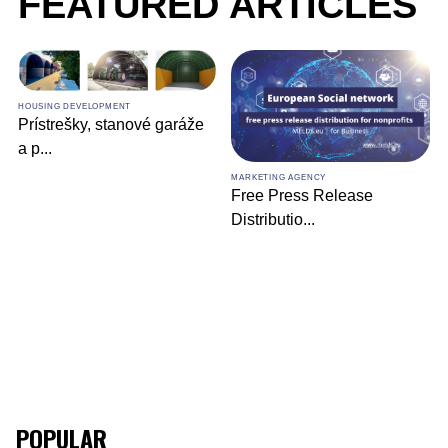
FEATURED ARTICLES
HOUSING DEVELOPMENT
Prístrešky, stanové garáže
a p
...
MARKETING AGENCY
Free Press Release
Distributio
...
POPULAR