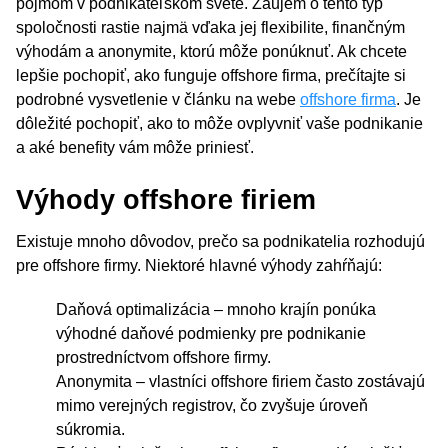
pojmom v podnikateľskom svete. Záujem o tento typ
spoločnosti rastie najmä vďaka jej flexibilite, finančným
výhodám a anonymite, ktorú môže ponúknuť. Ak chcete
lepšie pochopiť, ako funguje offshore firma, prečítajte si
podrobné vysvetlenie v článku na webe
offshore firma
. Je
dôležité pochopiť, ako to môže ovplyvniť vaše podnikanie
a aké benefity vám môže priniesť.
Výhody offshore firiem
Existuje mnoho dôvodov, prečo sa podnikatelia rozhodujú
pre offshore firmy. Niektoré hlavné výhody zahŕňajú:
Daňová optimalizácia – mnoho krajín ponúka
výhodné daňové podmienky pre podnikanie
prostredníctvom offshore firmy.
Anonymita – vlastníci offshore firiem často zostávajú
mimo verejných registrov, čo zvyšuje úroveň
súkromia.