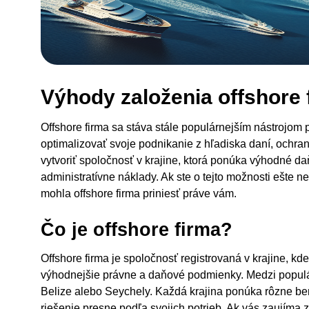
Výhody založenia offshore 
Offshore firma sa stáva stále populárnejším nástrojom 
optimalizovať svoje podnikanie z hľadiska daní, ochran
vytvoriť spoločnosť v krajine, ktorá ponúka výhodné d
administratívne náklady. Ak ste o tejto možnosti ešte 
mohla offshore firma priniesť práve vám.
Čo je offshore firma?
Offshore firma je spoločnosť registrovaná v krajine, kd
výhodnejšie právne a daňové podmienky. Medzi populár
Belize alebo Seychely. Každá krajina ponúka rôzne ben
riešenie presne podľa svojich potrieb. Ak vás zaujíma za