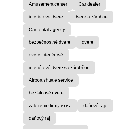
Amusement center
Car dealer
interiérové dvere
dvere a zárubne
Car rental agency
bezpečnostné dvere
dvere
dvere interiérové
interiérové dvere so zárubňou
Airport shuttle service
VICE
MUSIC PRODUCER
bezfalcové dvere
ocial
Find Inner Peace with Raul
zalozenie firmy v usa
daňové raje
Cie
...
daňový raj