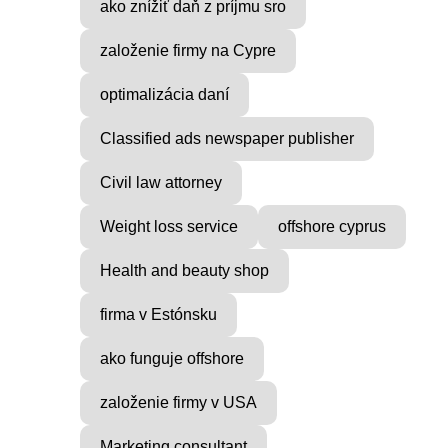
ako znížiť daň z príjmu sro
založenie firmy na Cypre
optimalizácia daní
Classified ads newspaper publisher
Civil law attorney
Weight loss service
offshore cyprus
Health and beauty shop
firma v Estónsku
ako funguje offshore
založenie firmy v USA
Marketing consultant