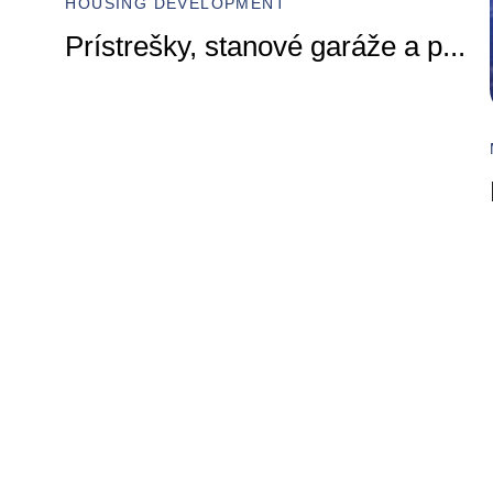
HOUSING DEVELOPMENT
Prístrešky, stanové garáže a p
...