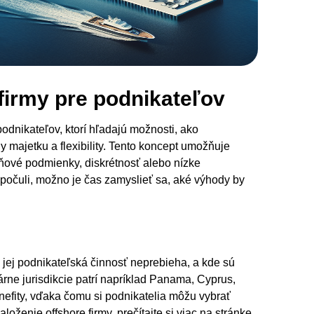
firmy pre podnikateľov
podnikateľov, ktorí hľadajú možnosti, ako
y majetku a flexibility. Tento koncept umožňuje
aňové podmienky, diskrétnosť alebo nízke
nepočuli, možno je čas zamyslieť sa, aké výhody by
e jej podnikateľská činnosť neprebieha, a kde sú
ne jurisdikcie patrí napríklad Panama, Cyprus,
efity, vďaka čomu si podnikatelia môžu vybrať
loženie offshore firmy, prečítajte si viac na stránke