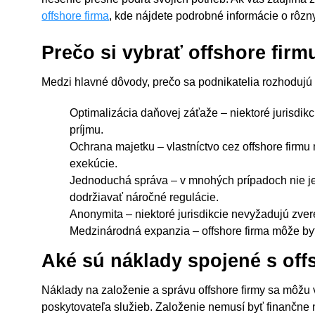
offshore firma
, kde nájdete podrobné informácie o rôz
Prečo si vybrať offshore firm
Medzi hlavné dôvody, prečo sa podnikatelia rozhodujú pr
Optimalizácia daňovej záťaže – niektoré jurisdi
príjmu.
Ochrana majetku – vlastníctvo cez offshore firm
exekúcie.
Jednoduchá správa – v mnohých prípadoch nie je
dodržiavať náročné regulácie.
Anonymita – niektoré jurisdikcie nevyžadujú zvere
Medzinárodná expanzia – offshore firma môže byť
Aké sú náklady spojené s off
Náklady na založenie a správu offshore firmy sa môžu výr
poskytovateľa služieb. Založenie nemusí byť finančne n