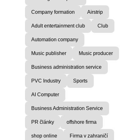
Company formation
Airstrip
Adult entertainment club
Club
Automation company
Music publisher
Music producer
Business administration service
PVC Industry
Sports
AI Computer
Business Administration Service
PR články
offshore firma
shop online
Firma v zahraničí