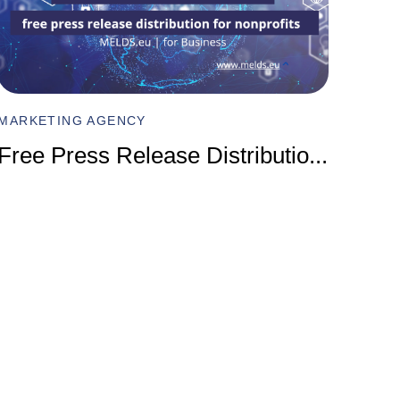
MARKET
Compr
MARKETING AGENCY
Marke
Free Press Release Distributio
...