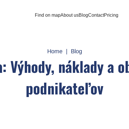
Find on map
About us
Blog
Contact
Pricing
Home
|
Blog
a: Výhody, náklady a 
podnikateľov