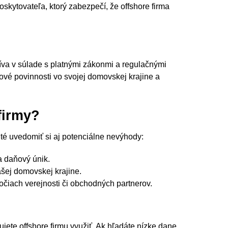
poskytovateľa, ktorý zabezpečí, že offshore firma
užíva v súlade s platnými zákonmi a regulačnými
ové povinnosti vo svojej domovskej krajine a
firmy?
ité uvedomiť si aj potenciálne nevýhody:
a daňový únik.
šej domovskej krajine.
očiach verejnosti či obchodných partnerov.
ujete offshore firmu využiť. Ak hľadáte nízke dane,