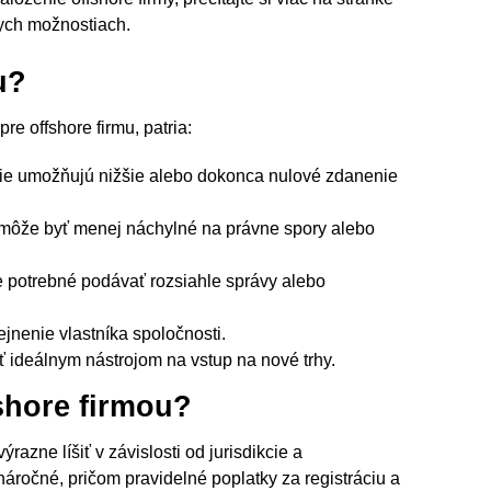
nych možnostiach.
u?
e offshore firmu, patria:
kcie umožňujú nižšie alebo dokonca nulové zdanenie
u môže byť menej náchylné na právne spory alebo
 potrebné podávať rozsiahle správy alebo
jnenie vlastníka spoločnosti.
 ideálnym nástrojom na vstup na nové trhy.
shore firmou?
azne líšiť v závislosti od jurisdikcie a
áročné, pričom pravidelné poplatky za registráciu a