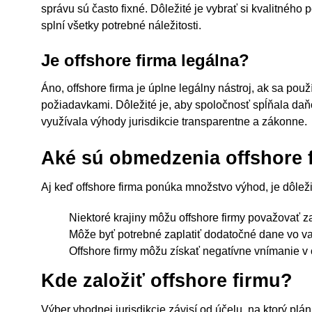
správu sú často fixné. Dôležité je vybrať si kvalitného 
splní všetky potrebné náležitosti.
Je offshore firma legálna?
Áno, offshore firma je úplne legálny nástroj, ak sa po
požiadavkami. Dôležité je, aby spoločnosť spĺňala daň
využívala výhody jurisdikcie transparentne a zákonne.
Aké sú obmedzenia offshore 
Aj keď offshore firma ponúka množstvo výhod, je dôlež
Niektoré krajiny môžu offshore firmy považovať z
Môže byť potrebné zaplatiť dodatočné dane vo va
Offshore firmy môžu získať negatívne vnímanie v 
Kde založiť offshore firmu?
Výber vhodnej jurisdikcie závisí od účelu, na ktorý plán