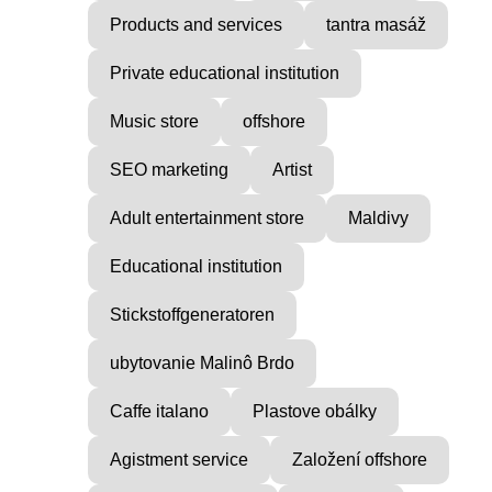
Products and services
tantra masáž
Private educational institution
Music store
offshore
SEO marketing
Artist
Adult entertainment store
Maldivy
Educational institution
Stickstoffgeneratoren
ubytovanie Malinô Brdo
Caffe italano
Plastove obálky
Agistment service
Založení offshore