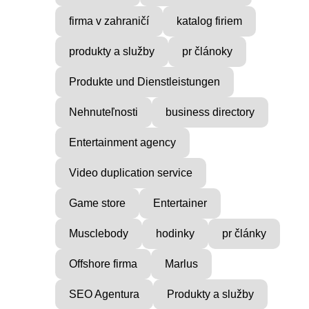
firma v zahraničí
katalog firiem
produkty a služby
pr článoky
Produkte und Dienstleistungen
Nehnuteľnosti
business directory
Entertainment agency
Video duplication service
Game store
Entertainer
Musclebody
hodinky
pr články
Offshore firma
Marlus
SEO Agentura
Produkty a služby