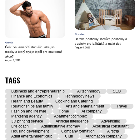
Sign shop
Detské postieľky, rastúce postieľky a
Airstrip
doplnky pre bábätká a malé deti
Čeští vs. američtí striptéři: Jaké jsou
August 4, 2026
rozdíly a který styl je lepší pro soukromé
akce?
August 4, 2026
TAGS
Business and entrepreneurship
AI technology
SEO
Finance and Economics
Technology news
Health and Beauty
Cooking and Catering
Relationships and family
Arts and entertainment
Travel
Fashion and lifestyle
Home
AI company
Marketing agency
Apartment complex
3D printing service
Artificial inteligence
Advertising
Life coach
Administrative attorney
Acoustical consultant
Housing development
Company formation
Airstrip
Adult entertainment club
Club
Automation company