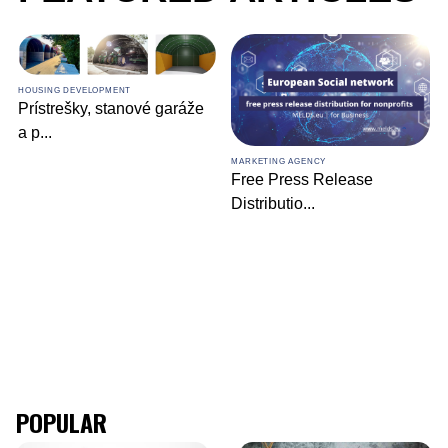
HOUSING DEVELOPMENT
Prístrešky, stanové garáže
a p
...
MARKETING AGENCY
Free Press Release
Distributio
...
POPULAR