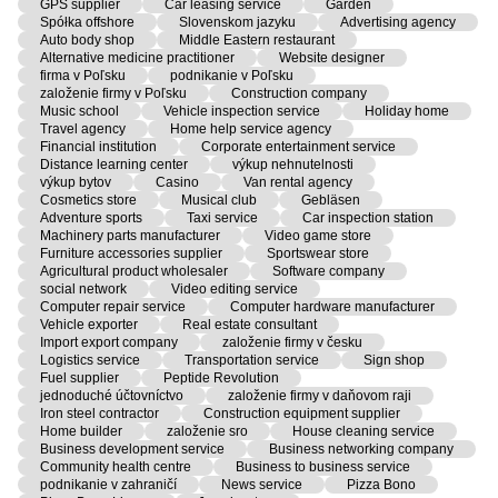
GPS supplier
Car leasing service
Garden
Spółka offshore
Slovenskom jazyku
Advertising agency
Auto body shop
Middle Eastern restaurant
Alternative medicine practitioner
Website designer
firma v Poľsku
podnikanie v Poľsku
založenie firmy v Poľsku
Construction company
Music school
Vehicle inspection service
Holiday home
Travel agency
Home help service agency
Financial institution
Corporate entertainment service
Distance learning center
výkup nehnutelnosti
výkup bytov
Casino
Van rental agency
Cosmetics store
Musical club
Gebläsen
Adventure sports
Taxi service
Car inspection station
Machinery parts manufacturer
Video game store
Furniture accessories supplier
Sportswear store
Agricultural product wholesaler
Software company
social network
Video editing service
Computer repair service
Computer hardware manufacturer
Vehicle exporter
Real estate consultant
Import export company
založenie firmy v česku
Logistics service
Transportation service
Sign shop
Fuel supplier
Peptide Revolution
jednoduché účtovníctvo
založenie firmy v daňovom raji
Iron steel contractor
Construction equipment supplier
Home builder
založenie sro
House cleaning service
Business development service
Business networking company
Community health centre
Business to business service
podnikanie v zahraničí
News service
Pizza Bono