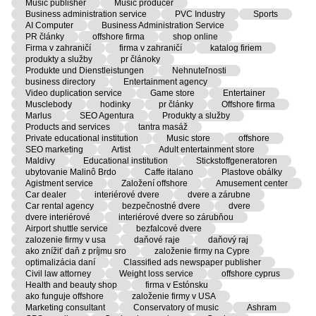
Music publisher
Music producer
Business administration service
PVC Industry
Sports
AI Computer
Business Administration Service
PR články
offshore firma
shop online
Firma v zahraničí
firma v zahraničí
katalog firiem
produkty a služby
pr článoky
Produkte und Dienstleistungen
Nehnuteľnosti
business directory
Entertainment agency
Video duplication service
Game store
Entertainer
Musclebody
hodinky
pr články
Offshore firma
Marlus
SEO Agentura
Produkty a služby
Products and services
tantra masáž
Private educational institution
Music store
offshore
SEO marketing
Artist
Adult entertainment store
Maldivy
Educational institution
Stickstoffgeneratoren
ubytovanie Malinô Brdo
Caffe italano
Plastove obálky
Agistment service
Založení offshore
Amusement center
Car dealer
interiérové dvere
dvere a zárubne
Car rental agency
bezpečnostné dvere
dvere
dvere interiérové
interiérové dvere so zárubňou
Airport shuttle service
bezfalcové dvere
zalozenie firmy v usa
daňové raje
daňový raj
ako znížiť daň z príjmu sro
založenie firmy na Cypre
optimalizácia daní
Classified ads newspaper publisher
Civil law attorney
Weight loss service
offshore cyprus
Health and beauty shop
firma v Estónsku
ako funguje offshore
založenie firmy v USA
Marketing consultant
Conservatory of music
Ashram