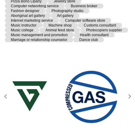
Pizza Bono Lipany
Jewelry store
Computer networking service
Business broker
Fashion designer
Photography studio
Aboriginal art gallery
Art gallery
Internet marketing service
Computer software store
Music instructor
Machine shop
Customs consultant
Music college
Animal feed store
Photocopiers supplier
Music management and promotion
Health consultant
Marriage or relationship counselor
Dance club