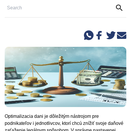
Optimalizacia dani je dôležitým nástrojom pre
podnikateľov i jednotlivcov, ktorí chcú znížiť svoje daňové
zaťaženie legálnym spôsobom. V správne nastavenej