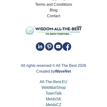
Terms and Conditions
Blog
Contact
All rights reserved
© All The Best
2026
Created by
WaveNet
All-The-Best.EU
WebMailShop
TownTalk
MeldsSK
MeldsCZ