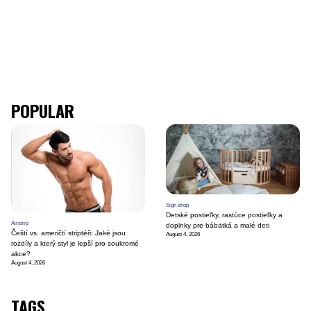
POPULAR
Sign shop
Detské postieľky, rastúce postieľky a
Airstrip
doplnky pre bábätká a malé deti
Čeští vs. američtí striptéři: Jaké jsou
August 4, 2026
rozdíly a který styl je lepší pro soukromé
akce?
August 4, 2026
TAGS