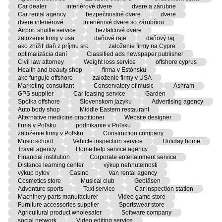
Car dealer
interiérové dvere
dvere a zárubne
Car rental agency
bezpečnostné dvere
dvere
dvere interiérové
interiérové dvere so zárubňou
Airport shuttle service
bezfalcové dvere
zalozenie firmy v usa
daňové raje
daňový raj
ako znížiť daň z príjmu sro
založenie firmy na Cypre
optimalizácia daní
Classified ads newspaper publisher
Civil law attorney
Weight loss service
offshore cyprus
Health and beauty shop
firma v Estónsku
ako funguje offshore
založenie firmy v USA
Marketing consultant
Conservatory of music
Ashram
GPS supplier
Car leasing service
Garden
Spółka offshore
Slovenskom jazyku
Advertising agency
Auto body shop
Middle Eastern restaurant
Alternative medicine practitioner
Website designer
firma v Poľsku
podnikanie v Poľsku
založenie firmy v Poľsku
Construction company
Music school
Vehicle inspection service
Holiday home
Travel agency
Home help service agency
Financial institution
Corporate entertainment service
Distance learning center
výkup nehnutelnosti
výkup bytov
Casino
Van rental agency
Cosmetics store
Musical club
Gebläsen
Adventure sports
Taxi service
Car inspection station
Machinery parts manufacturer
Video game store
Furniture accessories supplier
Sportswear store
Agricultural product wholesaler
Software company
social network
Video editing service