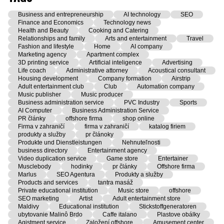
Business and entrepreneurship
AI technology
SEO
Finance and Economics
Technology news
Health and Beauty
Cooking and Catering
Relationships and family
Arts and entertainment
Travel
Fashion and lifestyle
Home
AI company
Marketing agency
Apartment complex
3D printing service
Artificial inteligence
Advertising
Life coach
Administrative attorney
Acoustical consultant
Housing development
Company formation
Airstrip
Adult entertainment club
Club
Automation company
Music publisher
Music producer
Business administration service
PVC Industry
Sports
AI Computer
Business Administration Service
PR články
offshore firma
shop online
Firma v zahraničí
firma v zahraničí
katalog firiem
produkty a služby
pr článoky
Produkte und Dienstleistungen
Nehnuteľnosti
business directory
Entertainment agency
Video duplication service
Game store
Entertainer
Musclebody
hodinky
pr články
Offshore firma
Marlus
SEO Agentura
Produkty a služby
Products and services
tantra masáž
Private educational institution
Music store
offshore
SEO marketing
Artist
Adult entertainment store
Maldivy
Educational institution
Stickstoffgeneratoren
ubytovanie Malinô Brdo
Caffe italano
Plastove obálky
Agistment service
Založení offshore
Amusement center