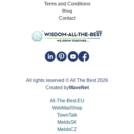
Terms and Conditions
Blog
Contact
All rights reserved
© All The Best
2026
Created by
WaveNet
All-The-Best.EU
WebMailShop
TownTalk
MeldsSK
MeldsCZ