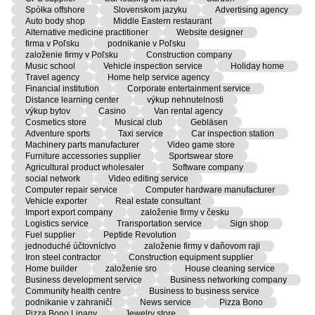
Spółka offshore
Slovenskom jazyku
Advertising agency
Auto body shop
Middle Eastern restaurant
Alternative medicine practitioner
Website designer
firma v Poľsku
podnikanie v Poľsku
založenie firmy v Poľsku
Construction company
Music school
Vehicle inspection service
Holiday home
Travel agency
Home help service agency
Financial institution
Corporate entertainment service
Distance learning center
výkup nehnutelnosti
výkup bytov
Casino
Van rental agency
Cosmetics store
Musical club
Gebläsen
Adventure sports
Taxi service
Car inspection station
Machinery parts manufacturer
Video game store
Furniture accessories supplier
Sportswear store
Agricultural product wholesaler
Software company
social network
Video editing service
Computer repair service
Computer hardware manufacturer
Vehicle exporter
Real estate consultant
Import export company
založenie firmy v česku
Logistics service
Transportation service
Sign shop
Fuel supplier
Peptide Revolution
jednoduché účtovníctvo
založenie firmy v daňovom raji
Iron steel contractor
Construction equipment supplier
Home builder
založenie sro
House cleaning service
Business development service
Business networking company
Community health centre
Business to business service
podnikanie v zahraničí
News service
Pizza Bono
Pizza Bono Lipany
Jewelry store