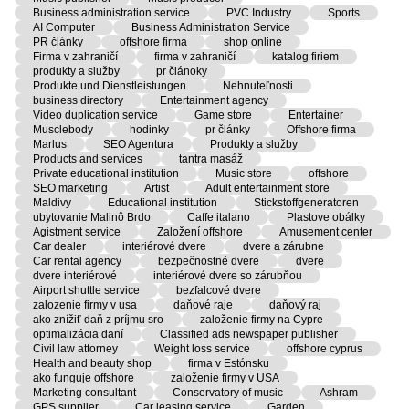
Business administration service
PVC Industry
Sports
AI Computer
Business Administration Service
PR články
offshore firma
shop online
Firma v zahraničí
firma v zahraničí
katalog firiem
produkty a služby
pr článoky
Produkte und Dienstleistungen
Nehnuteľnosti
business directory
Entertainment agency
Video duplication service
Game store
Entertainer
Musclebody
hodinky
pr články
Offshore firma
Marlus
SEO Agentura
Produkty a služby
Products and services
tantra masáž
Private educational institution
Music store
offshore
SEO marketing
Artist
Adult entertainment store
Maldivy
Educational institution
Stickstoffgeneratoren
ubytovanie Malinô Brdo
Caffe italano
Plastove obálky
Agistment service
Založení offshore
Amusement center
Car dealer
interiérové dvere
dvere a zárubne
Car rental agency
bezpečnostné dvere
dvere
dvere interiérové
interiérové dvere so zárubňou
Airport shuttle service
bezfalcové dvere
zalozenie firmy v usa
daňové raje
daňový raj
ako znížiť daň z príjmu sro
založenie firmy na Cypre
optimalizácia daní
Classified ads newspaper publisher
Civil law attorney
Weight loss service
offshore cyprus
Health and beauty shop
firma v Estónsku
ako funguje offshore
založenie firmy v USA
Marketing consultant
Conservatory of music
Ashram
GPS supplier
Car leasing service
Garden