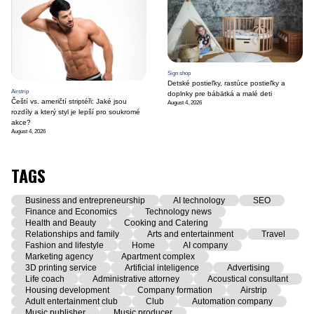
Sign shop
Detské postieľky, rastúce postieľky a
Airstrip
doplnky pre bábätká a malé deti
Čeští vs. američtí striptéři: Jaké jsou
August 4, 2026
rozdíly a který styl je lepší pro soukromé
akce?
August 4, 2026
TAGS
Business and entrepreneurship
AI technology
SEO
Finance and Economics
Technology news
Health and Beauty
Cooking and Catering
Relationships and family
Arts and entertainment
Travel
Fashion and lifestyle
Home
AI company
Marketing agency
Apartment complex
3D printing service
Artificial inteligence
Advertising
Life coach
Administrative attorney
Acoustical consultant
Housing development
Company formation
Airstrip
Adult entertainment club
Club
Automation company
Music publisher
Music producer