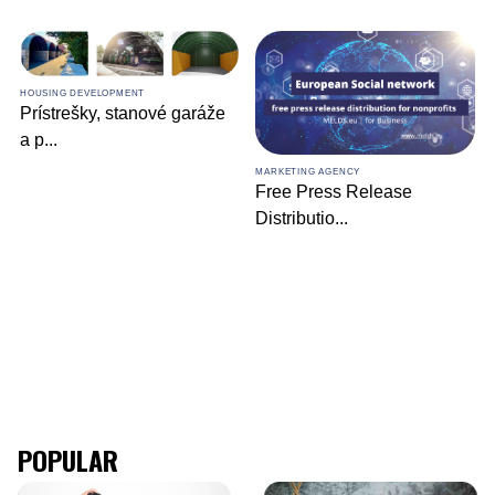
HOUSING DEVELOPMENT
Prístrešky, stanové garáže
a p
...
MARKETING AGENCY
Free Press Release
Distributio
...
POPULAR