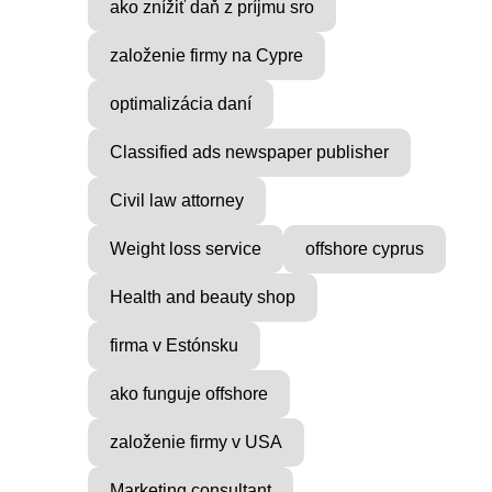
ako znížiť daň z príjmu sro
založenie firmy na Cypre
optimalizácia daní
Classified ads newspaper publisher
Civil law attorney
Weight loss service
offshore cyprus
Health and beauty shop
firma v Estónsku
ako funguje offshore
založenie firmy v USA
Marketing consultant