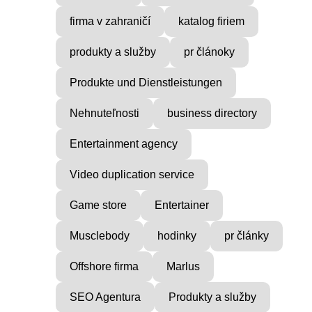
firma v zahraničí
katalog firiem
produkty a služby
pr článoky
Produkte und Dienstleistungen
Nehnuteľnosti
business directory
Entertainment agency
Video duplication service
Game store
Entertainer
Musclebody
hodinky
pr články
Offshore firma
Marlus
SEO Agentura
Produkty a služby