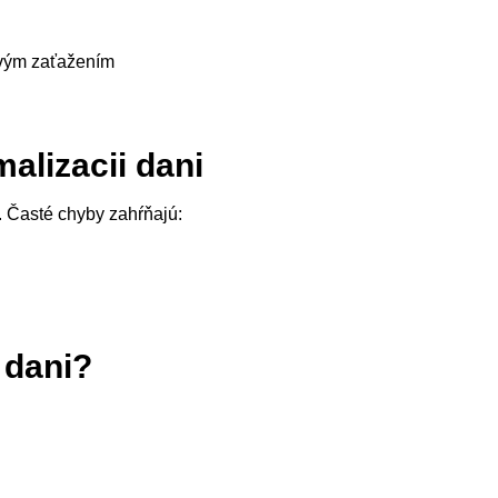
ovým zaťažením
malizacii dani
i. Časté chyby zahŕňajú:
 dani?