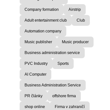
Company formation
Airstrip
Adult entertainment club
Club
Automation company
Music publisher
Music producer
Business administration service
PVC Industry
Sports
AI Computer
Business Administration Service
PR články
offshore firma
shop online
Firma v zahraničí