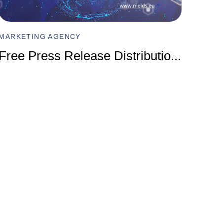
MARKET
Compr
MARKETING AGENCY
Marke
Free Press Release Distributio
...