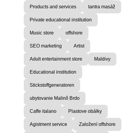
Products and services
tantra masáž
Private educational institution
Music store
offshore
SEO marketing
Artist
Adult entertainment store
Maldivy
Educational institution
Stickstoffgeneratoren
ubytovanie Malinô Brdo
Caffe italano
Plastove obálky
Agistment service
Založení offshore