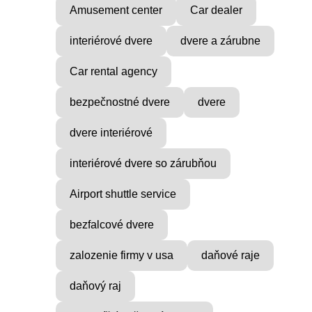
Amusement center
Car dealer
interiérové dvere
dvere a zárubne
Car rental agency
bezpečnostné dvere
dvere
dvere interiérové
interiérové dvere so zárubňou
VICE
MUSIC PRODUCER
ocial
Find Inner Peace with Raul
Airport shuttle service
Cie
...
bezfalcové dvere
zalozenie firmy v usa
daňové raje
daňový raj