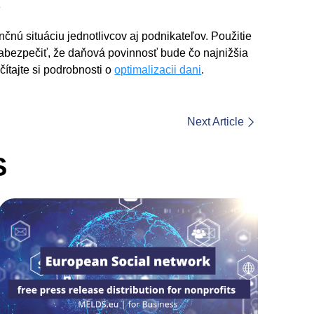
í
čnú situáciu jednotlivcov aj podnikateľov. Použitie
abezpečiť, že daňová povinnosť bude čo najnižšia
čítajte si podrobnosti o
optimalizacii dani
.
Next Article
S