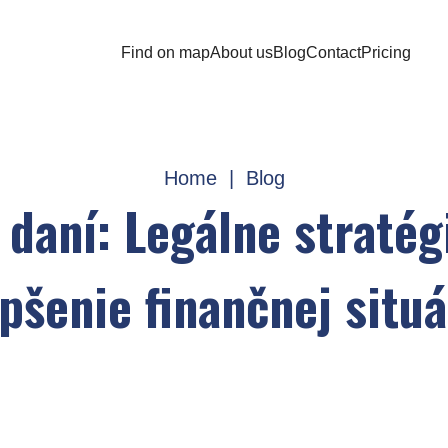
Find on map
About us
Blog
Contact
Pricing
Home
|
Blog
 daní: Legálne stratég
epšenie finančnej situá