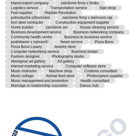
Import export company
založenie firmy v česku
Logistics service
Transportation service
Sign shop
Fuel supplier
Peptide Revolution
jednoduché účtovníctvo
založenie firmy v daňovom raji
Iron steel contractor
Construction equipment supplier
Home builder
založenie sro
House cleaning service
Business development service
Business networking company
Community health centre
Business to business service
podnikanie v zahraničí
News service
Pizza Bono
Pizza Bono Lipany
Jewelry store
Computer networking service
Business broker
Fashion designer
Photography studio
Aboriginal art gallery
Art gallery
Internet marketing service
Computer software store
Music instructor
Machine shop
Customs consultant
Music college
Animal feed store
Photocopiers supplier
Music management and promotion
Health consultant
Marriage or relationship counselor
Dance club