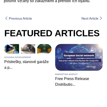
posilniť vzťahy so zákazníkmi a prehĺbiť ich lojalitu.
Previous Article
Next Article
FEATURED ARTICLES
 garáže
MARKETING AGENCY
Comprehensive Digita
MARKETING AGENCY
Marketin
...
Free Press Release
Distributio
...