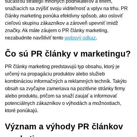
súčasťou stratégií mnohých podnikateľov a firiem,
snažiacich sa zvýšiť svoju viditeľnosť a vplyv na trhu. PR
články marketing ponúka efektívny spôsob, ako osloviť
cieľovú skupinu zákazníkov a zároveň upevniť imidž
značky. Ak máte záujem o PR články marketing,
nezabudnite navštíviť tento
webový odkaz
.
Čo sú PR články v marketingu?
PR články marketing predstavujú typ obsahu, ktorý je
určený na propagáciu produktov alebo služieb
kombináciou informačných a reklamných techník. Takýto
obsah sa zvyčajne zameriava na pozitívne stránky firmy
alebo produktu, pričom sa snaží zaujať a informovať
potenciálnych zákazníkov o výhodách a možnostiach,
ktoré ponúkajú.
Význam a výhody PR článkov