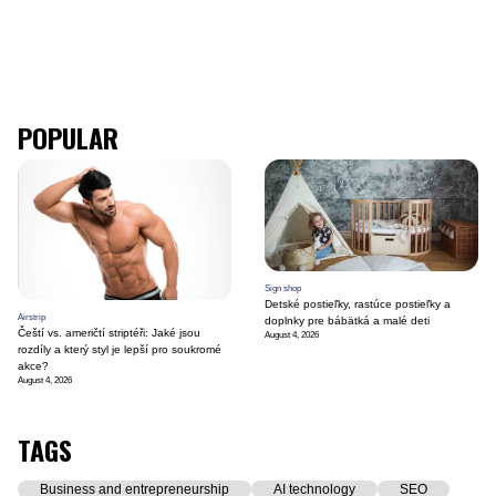
POPULAR
Sign shop
Detské postieľky, rastúce postieľky a
Airstrip
doplnky pre bábätká a malé deti
Čeští vs. američtí striptéři: Jaké jsou
August 4, 2026
rozdíly a který styl je lepší pro soukromé
akce?
August 4, 2026
TAGS
Business and entrepreneurship
AI technology
SEO