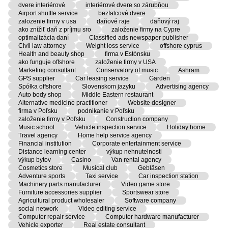
dvere interiérové
interiérové dvere so zárubňou
Airport shuttle service
bezfalcové dvere
zalozenie firmy v usa
daňové raje
daňový raj
ako znížiť daň z príjmu sro
založenie firmy na Cypre
optimalizácia daní
Classified ads newspaper publisher
Civil law attorney
Weight loss service
offshore cyprus
Health and beauty shop
firma v Estónsku
ako funguje offshore
založenie firmy v USA
Marketing consultant
Conservatory of music
Ashram
GPS supplier
Car leasing service
Garden
Spółka offshore
Slovenskom jazyku
Advertising agency
Auto body shop
Middle Eastern restaurant
Alternative medicine practitioner
Website designer
firma v Poľsku
podnikanie v Poľsku
založenie firmy v Poľsku
Construction company
Music school
Vehicle inspection service
Holiday home
Travel agency
Home help service agency
Financial institution
Corporate entertainment service
Distance learning center
výkup nehnutelnosti
výkup bytov
Casino
Van rental agency
Cosmetics store
Musical club
Gebläsen
Adventure sports
Taxi service
Car inspection station
Machinery parts manufacturer
Video game store
Furniture accessories supplier
Sportswear store
Agricultural product wholesaler
Software company
social network
Video editing service
Computer repair service
Computer hardware manufacturer
Vehicle exporter
Real estate consultant