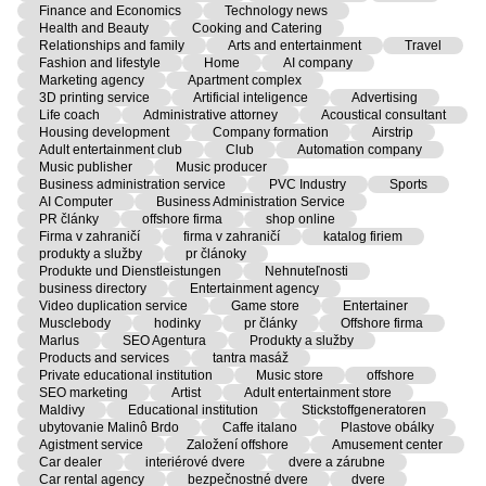
Finance and Economics
Technology news
Health and Beauty
Cooking and Catering
Relationships and family
Arts and entertainment
Travel
Fashion and lifestyle
Home
AI company
Marketing agency
Apartment complex
3D printing service
Artificial inteligence
Advertising
Life coach
Administrative attorney
Acoustical consultant
Housing development
Company formation
Airstrip
Adult entertainment club
Club
Automation company
Music publisher
Music producer
Business administration service
PVC Industry
Sports
AI Computer
Business Administration Service
PR články
offshore firma
shop online
Firma v zahraničí
firma v zahraničí
katalog firiem
produkty a služby
pr článoky
Produkte und Dienstleistungen
Nehnuteľnosti
business directory
Entertainment agency
Video duplication service
Game store
Entertainer
Musclebody
hodinky
pr články
Offshore firma
Marlus
SEO Agentura
Produkty a služby
Products and services
tantra masáž
Private educational institution
Music store
offshore
SEO marketing
Artist
Adult entertainment store
Maldivy
Educational institution
Stickstoffgeneratoren
ubytovanie Malinô Brdo
Caffe italano
Plastove obálky
Agistment service
Založení offshore
Amusement center
Car dealer
interiérové dvere
dvere a zárubne
Car rental agency
bezpečnostné dvere
dvere