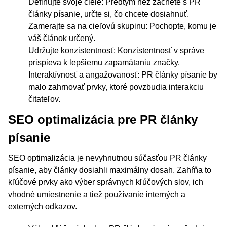
Definujte svoje ciele: Predtým než začnete s PR
články písanie, určte si, čo chcete dosiahnuť.
Zamerajte sa na cieľovú skupinu: Pochopte, komu je
váš článok určený.
Udržujte konzistentnosť: Konzistentnosť v správe
prispieva k lepšiemu zapamätaniu značky.
Interaktívnosť a angažovanosť: PR články písanie by
malo zahrnovať prvky, ktoré povzbudia interakciu
čitateľov.
SEO optimalizácia pre PR články
písanie
SEO optimalizácia je nevyhnutnou súčasťou PR články
písanie, aby články dosiahli maximálny dosah. Zahŕňa to
kľúčové prvky ako výber správnych kľúčových slov, ich
vhodné umiestnenie a tiež používanie interných a
externých odkazov.