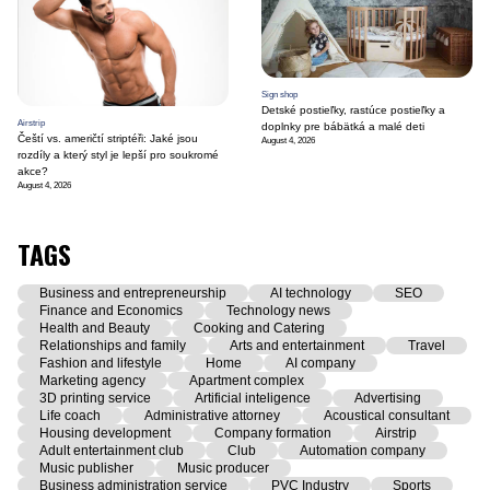
Sign shop
Detské postieľky, rastúce postieľky a
Airstrip
doplnky pre bábätká a malé deti
Čeští vs. američtí striptéři: Jaké jsou
August 4, 2026
rozdíly a který styl je lepší pro soukromé
akce?
August 4, 2026
TAGS
Business and entrepreneurship
AI technology
SEO
Finance and Economics
Technology news
Health and Beauty
Cooking and Catering
Relationships and family
Arts and entertainment
Travel
Fashion and lifestyle
Home
AI company
Marketing agency
Apartment complex
3D printing service
Artificial inteligence
Advertising
Life coach
Administrative attorney
Acoustical consultant
Housing development
Company formation
Airstrip
Adult entertainment club
Club
Automation company
Music publisher
Music producer
Business administration service
PVC Industry
Sports