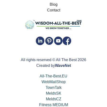
Blog
Contact
All rights reserved
© All The Best
2026
Created by
WaveNet
All-The-Best.EU
WebMailShop
TownTalk
MeldsSK
MeldsCZ
Fitness MEDIUM