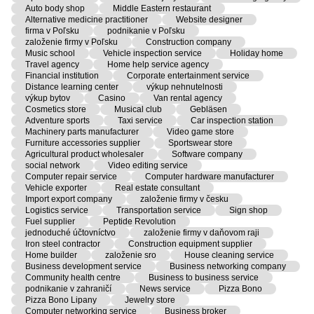
Auto body shop
Middle Eastern restaurant
Alternative medicine practitioner
Website designer
firma v Poľsku
podnikanie v Poľsku
založenie firmy v Poľsku
Construction company
Music school
Vehicle inspection service
Holiday home
Travel agency
Home help service agency
Financial institution
Corporate entertainment service
Distance learning center
výkup nehnutelnosti
výkup bytov
Casino
Van rental agency
Cosmetics store
Musical club
Gebläsen
Adventure sports
Taxi service
Car inspection station
Machinery parts manufacturer
Video game store
Furniture accessories supplier
Sportswear store
Agricultural product wholesaler
Software company
social network
Video editing service
Computer repair service
Computer hardware manufacturer
Vehicle exporter
Real estate consultant
Import export company
založenie firmy v česku
Logistics service
Transportation service
Sign shop
Fuel supplier
Peptide Revolution
jednoduché účtovníctvo
založenie firmy v daňovom raji
Iron steel contractor
Construction equipment supplier
Home builder
založenie sro
House cleaning service
Business development service
Business networking company
Community health centre
Business to business service
podnikanie v zahraničí
News service
Pizza Bono
Pizza Bono Lipany
Jewelry store
Computer networking service
Business broker