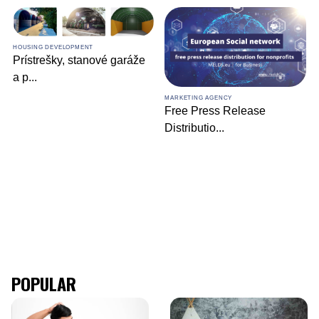
HOUSING DEVELOPMENT
Prístrešky, stanové garáže
a p
...
MARKETING AGENCY
Free Press Release
Distributio
...
POPULAR