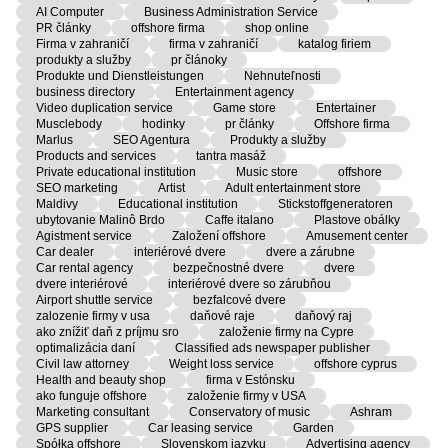
AI Computer
Business Administration Service
PR články
offshore firma
shop online
Firma v zahraničí
firma v zahraničí
katalog firiem
produkty a služby
pr článoky
Produkte und Dienstleistungen
Nehnuteľnosti
business directory
Entertainment agency
Video duplication service
Game store
Entertainer
Musclebody
hodinky
pr články
Offshore firma
Marlus
SEO Agentura
Produkty a služby
Products and services
tantra masáž
Private educational institution
Music store
offshore
SEO marketing
Artist
Adult entertainment store
Maldivy
Educational institution
Stickstoffgeneratoren
ubytovanie Malinô Brdo
Caffe italano
Plastove obálky
Agistment service
Založení offshore
Amusement center
Car dealer
interiérové dvere
dvere a zárubne
Car rental agency
bezpečnostné dvere
dvere
dvere interiérové
interiérové dvere so zárubňou
Airport shuttle service
bezfalcové dvere
zalozenie firmy v usa
daňové raje
daňový raj
ako znížiť daň z príjmu sro
založenie firmy na Cypre
optimalizácia daní
Classified ads newspaper publisher
Civil law attorney
Weight loss service
offshore cyprus
Health and beauty shop
firma v Estónsku
ako funguje offshore
založenie firmy v USA
Marketing consultant
Conservatory of music
Ashram
GPS supplier
Car leasing service
Garden
Spółka offshore
Slovenskom jazyku
Advertising agency