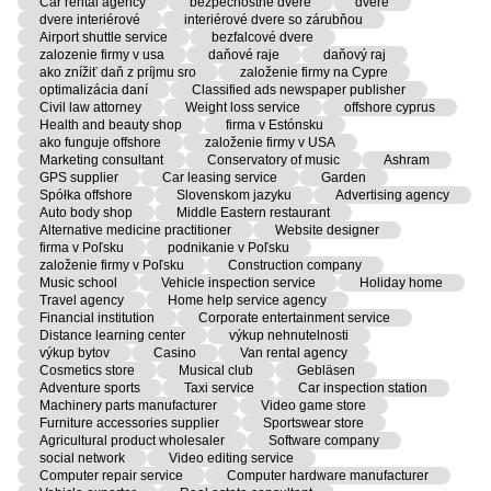
Car rental agency
bezpečnostné dvere
dvere
dvere interiérové
interiérové dvere so zárubňou
Airport shuttle service
bezfalcové dvere
zalozenie firmy v usa
daňové raje
daňový raj
ako znížiť daň z príjmu sro
založenie firmy na Cypre
optimalizácia daní
Classified ads newspaper publisher
Civil law attorney
Weight loss service
offshore cyprus
Health and beauty shop
firma v Estónsku
ako funguje offshore
založenie firmy v USA
Marketing consultant
Conservatory of music
Ashram
GPS supplier
Car leasing service
Garden
Spółka offshore
Slovenskom jazyku
Advertising agency
Auto body shop
Middle Eastern restaurant
Alternative medicine practitioner
Website designer
firma v Poľsku
podnikanie v Poľsku
založenie firmy v Poľsku
Construction company
Music school
Vehicle inspection service
Holiday home
Travel agency
Home help service agency
Financial institution
Corporate entertainment service
Distance learning center
výkup nehnutelnosti
výkup bytov
Casino
Van rental agency
Cosmetics store
Musical club
Gebläsen
Adventure sports
Taxi service
Car inspection station
Machinery parts manufacturer
Video game store
Furniture accessories supplier
Sportswear store
Agricultural product wholesaler
Software company
social network
Video editing service
Computer repair service
Computer hardware manufacturer