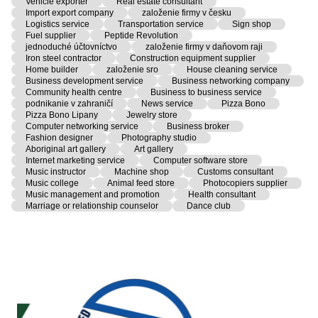
Vehicle exporter
Real estate consultant
Import export company
založenie firmy v česku
Logistics service
Transportation service
Sign shop
Fuel supplier
Peptide Revolution
jednoduché účtovníctvo
založenie firmy v daňovom raji
Iron steel contractor
Construction equipment supplier
Home builder
založenie sro
House cleaning service
Business development service
Business networking company
Community health centre
Business to business service
podnikanie v zahraničí
News service
Pizza Bono
Pizza Bono Lipany
Jewelry store
Computer networking service
Business broker
Fashion designer
Photography studio
Aboriginal art gallery
Art gallery
Internet marketing service
Computer software store
Music instructor
Machine shop
Customs consultant
Music college
Animal feed store
Photocopiers supplier
Music management and promotion
Health consultant
Marriage or relationship counselor
Dance club