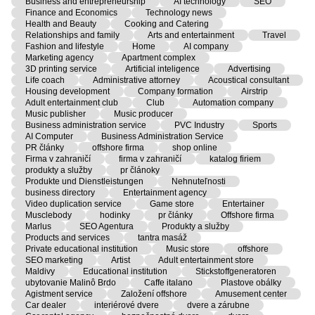
Business and entrepreneurship
AI technology
SEO
Finance and Economics
Technology news
Health and Beauty
Cooking and Catering
Relationships and family
Arts and entertainment
Travel
Fashion and lifestyle
Home
AI company
Marketing agency
Apartment complex
3D printing service
Artificial inteligence
Advertising
Life coach
Administrative attorney
Acoustical consultant
Housing development
Company formation
Airstrip
Adult entertainment club
Club
Automation company
Music publisher
Music producer
Business administration service
PVC Industry
Sports
AI Computer
Business Administration Service
PR články
offshore firma
shop online
Firma v zahraničí
firma v zahraničí
katalog firiem
produkty a služby
pr článoky
Produkte und Dienstleistungen
Nehnuteľnosti
business directory
Entertainment agency
Video duplication service
Game store
Entertainer
Musclebody
hodinky
pr články
Offshore firma
Marlus
SEO Agentura
Produkty a služby
Products and services
tantra masáž
Private educational institution
Music store
offshore
SEO marketing
Artist
Adult entertainment store
Maldivy
Educational institution
Stickstoffgeneratoren
ubytovanie Malinô Brdo
Caffe italano
Plastove obálky
Agistment service
Založení offshore
Amusement center
Car dealer
interiérové dvere
dvere a zárubne