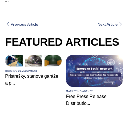
```
Previous Article
Next Article
FEATURED ARTICLES
HOUSING DEVELOPMENT
Prístrešky, stanové garáže
a p
...
MARKETING AGENCY
Free Press Release
Distributio
...