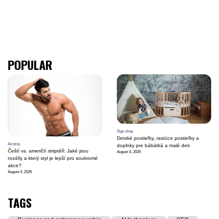
POPULAR
Sign shop
Detské postieľky, rastúce postieľky a
Airstrip
doplnky pre bábätká a malé deti
Čeští vs. američtí striptéři: Jaké jsou
August 4, 2026
rozdíly a který styl je lepší pro soukromé
akce?
August 4, 2026
TAGS