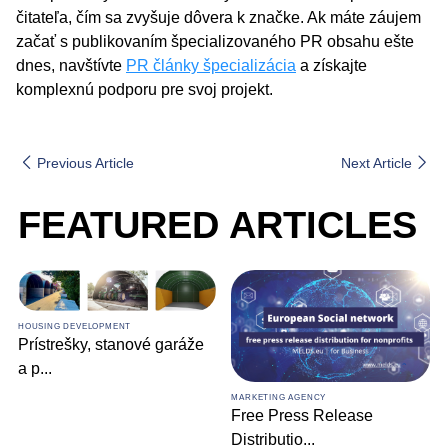
čitateľa, čím sa zvyšuje dôvera k značke. Ak máte záujem
začať s publikovaním špecializovaného PR obsahu ešte
dnes, navštívte
PR články špecializácia
a získajte
komplexnú podporu pre svoj projekt.
Previous Article
Next Article
FEATURED ARTICLES
HOUSING DEVELOPMENT
Prístrešky, stanové garáže
a p
...
MARKETING AGENCY
Free Press Release
Distributio
...