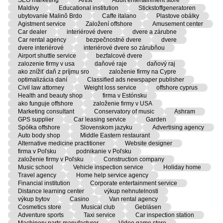
Maldivy
Educational institution
Stickstoffgeneratoren
ubytovanie Malinô Brdo
Caffe italano
Plastove obálky
Agistment service
Založení offshore
Amusement center
Car dealer
interiérové dvere
dvere a zárubne
Car rental agency
bezpečnostné dvere
dvere
dvere interiérové
interiérové dvere so zárubňou
Airport shuttle service
bezfalcové dvere
zalozenie firmy v usa
daňové raje
daňový raj
ako znížiť daň z príjmu sro
založenie firmy na Cypre
optimalizácia daní
Classified ads newspaper publisher
Civil law attorney
Weight loss service
offshore cyprus
Health and beauty shop
firma v Estónsku
ako funguje offshore
založenie firmy v USA
Marketing consultant
Conservatory of music
Ashram
GPS supplier
Car leasing service
Garden
Spółka offshore
Slovenskom jazyku
Advertising agency
Auto body shop
Middle Eastern restaurant
Alternative medicine practitioner
Website designer
firma v Poľsku
podnikanie v Poľsku
založenie firmy v Poľsku
Construction company
Music school
Vehicle inspection service
Holiday home
Travel agency
Home help service agency
Financial institution
Corporate entertainment service
Distance learning center
výkup nehnutelnosti
výkup bytov
Casino
Van rental agency
Cosmetics store
Musical club
Gebläsen
Adventure sports
Taxi service
Car inspection station
Machinery parts manufacturer
Video game store