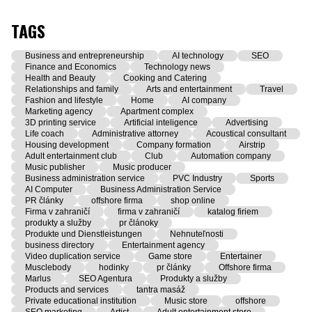
TAGS
Business and entrepreneurship
AI technology
SEO
Finance and Economics
Technology news
Health and Beauty
Cooking and Catering
Relationships and family
Arts and entertainment
Travel
Fashion and lifestyle
Home
AI company
Marketing agency
Apartment complex
3D printing service
Artificial inteligence
Advertising
Life coach
Administrative attorney
Acoustical consultant
Housing development
Company formation
Airstrip
Adult entertainment club
Club
Automation company
Music publisher
Music producer
Business administration service
PVC Industry
Sports
AI Computer
Business Administration Service
PR články
offshore firma
shop online
Firma v zahraničí
firma v zahraničí
katalog firiem
produkty a služby
pr článoky
Produkte und Dienstleistungen
Nehnuteľnosti
business directory
Entertainment agency
Video duplication service
Game store
Entertainer
Musclebody
hodinky
pr články
Offshore firma
Marlus
SEO Agentura
Produkty a služby
Products and services
tantra masáž
Private educational institution
Music store
offshore
SEO marketing
Artist
Adult entertainment store