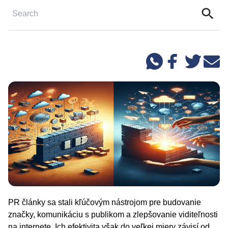
PR články sa stali kľúčovým nástrojom pre budovanie
značky, komunikáciu s publikom a zlepšovanie viditeľnosti
na internete. Ich efektivita však do veľkej miery závisí od