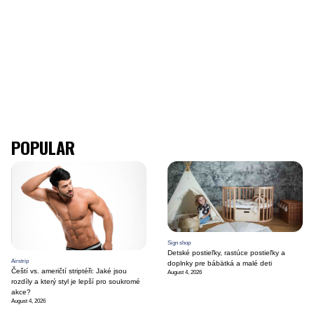
POPULAR
Sign shop
Detské postieľky, rastúce postieľky a
Airstrip
doplnky pre bábätká a malé deti
Čeští vs. američtí striptéři: Jaké jsou
August 4, 2026
rozdíly a který styl je lepší pro soukromé
akce?
August 4, 2026