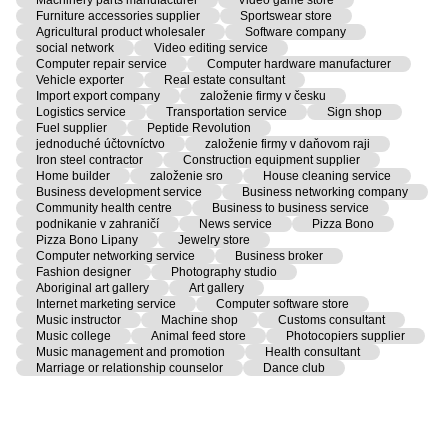
Furniture accessories supplier
Sportswear store
Agricultural product wholesaler
Software company
social network
Video editing service
Computer repair service
Computer hardware manufacturer
Vehicle exporter
Real estate consultant
Import export company
založenie firmy v česku
Logistics service
Transportation service
Sign shop
Fuel supplier
Peptide Revolution
jednoduché účtovníctvo
založenie firmy v daňovom raji
Iron steel contractor
Construction equipment supplier
Home builder
založenie sro
House cleaning service
Business development service
Business networking company
Community health centre
Business to business service
podnikanie v zahraničí
News service
Pizza Bono
Pizza Bono Lipany
Jewelry store
Computer networking service
Business broker
Fashion designer
Photography studio
Aboriginal art gallery
Art gallery
Internet marketing service
Computer software store
Music instructor
Machine shop
Customs consultant
Music college
Animal feed store
Photocopiers supplier
Music management and promotion
Health consultant
Marriage or relationship counselor
Dance club