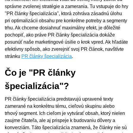
správne zvolenej stratégie a zamerania. Tu vstupuje do hry
"PR články špecializácia", ktorá zohráva zásadnú úlohu
pri optimalizácii obsahu pre konkrétne potreby a segmenty
trhu. Ak chceme dosiahnuť maximálny efekt, je dôležité
pochopiť, ako práve PR články špecializácia dokáže
posunúť naše marketingové úsilie o krok vpred. Ak hľadáte
efektívny spôsob, ako zverejniť svoj PR článok, navštívte
stránku
PR články špecializácia
.
Čo je "PR články
špecializácia"?
PR články špecializácia predstavujú upravené texty
zamerané na konkrétnu tému, cieľovú skupinu alebo
trhový segment. Ich cieľom je vytvárať obsah, ktorý nielen
zaujme čitateľa, ale aj prispeje k budovaniu dôvery a
konverziám. Táto špecializácia znamená, že články nie sú