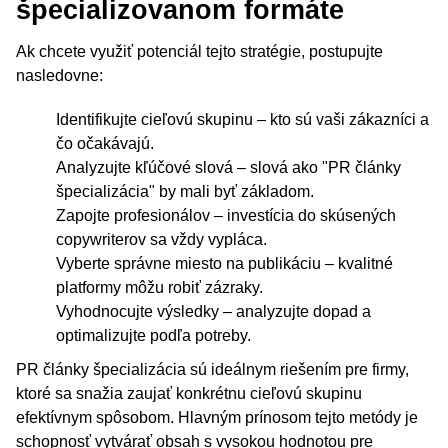
špecializovanom formáte
Ak chcete využiť potenciál tejto stratégie, postupujte
nasledovne:
Identifikujte cieľovú skupinu – kto sú vaši zákazníci a
čo očakávajú.
Analyzujte kľúčové slová – slová ako "PR články
špecializácia" by mali byť základom.
Zapojte profesionálov – investícia do skúsených
copywriterov sa vždy vypláca.
Vyberte správne miesto na publikáciu – kvalitné
platformy môžu robiť zázraky.
Vyhodnocujte výsledky – analyzujte dopad a
optimalizujte podľa potreby.
PR články špecializácia sú ideálnym riešením pre firmy,
ktoré sa snažia zaujať konkrétnu cieľovú skupinu
efektívnym spôsobom. Hlavným prínosom tejto metódy je
schopnosť vytvárať obsah s vysokou hodnotou pre