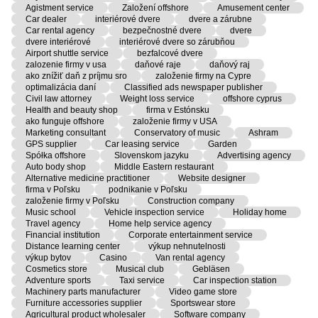
Agistment service
Založení offshore
Amusement center
Car dealer
interiérové dvere
dvere a zárubne
Car rental agency
bezpečnostné dvere
dvere
dvere interiérové
interiérové dvere so zárubňou
Airport shuttle service
bezfalcové dvere
zalozenie firmy v usa
daňové raje
daňový raj
ako znížiť daň z príjmu sro
založenie firmy na Cypre
optimalizácia daní
Classified ads newspaper publisher
Civil law attorney
Weight loss service
offshore cyprus
Health and beauty shop
firma v Estónsku
ako funguje offshore
založenie firmy v USA
Marketing consultant
Conservatory of music
Ashram
GPS supplier
Car leasing service
Garden
Spółka offshore
Slovenskom jazyku
Advertising agency
Auto body shop
Middle Eastern restaurant
Alternative medicine practitioner
Website designer
firma v Poľsku
podnikanie v Poľsku
založenie firmy v Poľsku
Construction company
Music school
Vehicle inspection service
Holiday home
Travel agency
Home help service agency
Financial institution
Corporate entertainment service
Distance learning center
výkup nehnutelnosti
výkup bytov
Casino
Van rental agency
Cosmetics store
Musical club
Gebläsen
Adventure sports
Taxi service
Car inspection station
Machinery parts manufacturer
Video game store
Furniture accessories supplier
Sportswear store
Agricultural product wholesaler
Software company