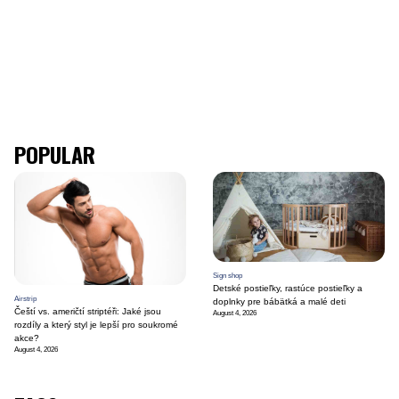
POPULAR
Sign shop
Detské postieľky, rastúce postieľky a
Airstrip
doplnky pre bábätká a malé deti
Čeští vs. američtí striptéři: Jaké jsou
August 4, 2026
rozdíly a který styl je lepší pro soukromé
akce?
August 4, 2026