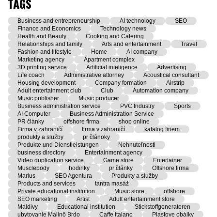
TAGS
Business and entrepreneurship
AI technology
SEO
Finance and Economics
Technology news
Health and Beauty
Cooking and Catering
Relationships and family
Arts and entertainment
Travel
Fashion and lifestyle
Home
AI company
Marketing agency
Apartment complex
3D printing service
Artificial inteligence
Advertising
Life coach
Administrative attorney
Acoustical consultant
Housing development
Company formation
Airstrip
Adult entertainment club
Club
Automation company
Music publisher
Music producer
Business administration service
PVC Industry
Sports
AI Computer
Business Administration Service
PR články
offshore firma
shop online
Firma v zahraničí
firma v zahraničí
katalog firiem
produkty a služby
pr článoky
Produkte und Dienstleistungen
Nehnuteľnosti
business directory
Entertainment agency
Video duplication service
Game store
Entertainer
Musclebody
hodinky
pr články
Offshore firma
Marlus
SEO Agentura
Produkty a služby
Products and services
tantra masáž
Private educational institution
Music store
offshore
SEO marketing
Artist
Adult entertainment store
Maldivy
Educational institution
Stickstoffgeneratoren
ubytovanie Malinô Brdo
Caffe italano
Plastove obálky