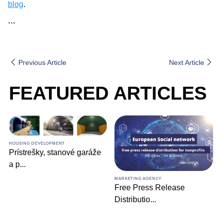
blog
.
```
Previous Article
Next Article
FEATURED ARTICLES
HOUSING DEVELOPMENT
Prístrešky, stanové garáže
a p
...
MARKETING AGENCY
Free Press Release
Distributio
...