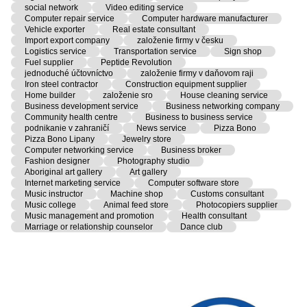
social network
Video editing service
Computer repair service
Computer hardware manufacturer
Vehicle exporter
Real estate consultant
Import export company
založenie firmy v česku
Logistics service
Transportation service
Sign shop
Fuel supplier
Peptide Revolution
jednoduché účtovníctvo
založenie firmy v daňovom raji
Iron steel contractor
Construction equipment supplier
Home builder
založenie sro
House cleaning service
Business development service
Business networking company
Community health centre
Business to business service
podnikanie v zahraničí
News service
Pizza Bono
Pizza Bono Lipany
Jewelry store
Computer networking service
Business broker
Fashion designer
Photography studio
Aboriginal art gallery
Art gallery
Internet marketing service
Computer software store
Music instructor
Machine shop
Customs consultant
Music college
Animal feed store
Photocopiers supplier
Music management and promotion
Health consultant
Marriage or relationship counselor
Dance club