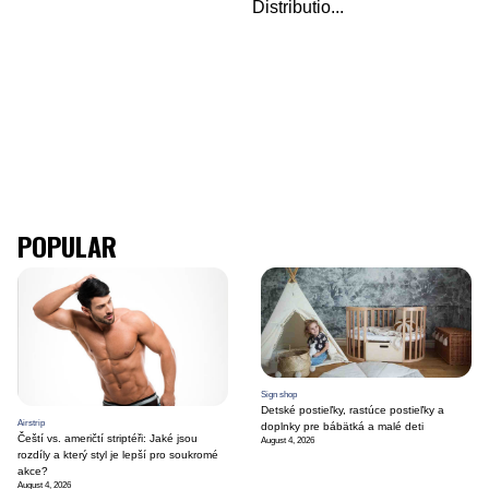
Distributio
...
POPULAR
Sign shop
Detské postieľky, rastúce postieľky a
Airstrip
doplnky pre bábätká a malé deti
Čeští vs. američtí striptéři: Jaké jsou
August 4, 2026
rozdíly a který styl je lepší pro soukromé
akce?
August 4, 2026