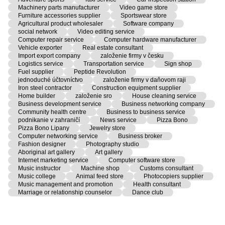
Machinery parts manufacturer
Video game store
Furniture accessories supplier
Sportswear store
Agricultural product wholesaler
Software company
social network
Video editing service
Computer repair service
Computer hardware manufacturer
Vehicle exporter
Real estate consultant
Import export company
založenie firmy v česku
Logistics service
Transportation service
Sign shop
Fuel supplier
Peptide Revolution
jednoduché účtovníctvo
založenie firmy v daňovom raji
Iron steel contractor
Construction equipment supplier
Home builder
založenie sro
House cleaning service
Business development service
Business networking company
Community health centre
Business to business service
podnikanie v zahraničí
News service
Pizza Bono
Pizza Bono Lipany
Jewelry store
Computer networking service
Business broker
Fashion designer
Photography studio
Aboriginal art gallery
Art gallery
Internet marketing service
Computer software store
Music instructor
Machine shop
Customs consultant
Music college
Animal feed store
Photocopiers supplier
Music management and promotion
Health consultant
Marriage or relationship counselor
Dance club