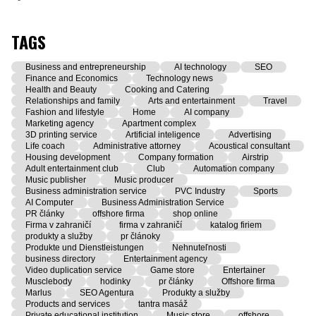
TAGS
Business and entrepreneurship
AI technology
SEO
Finance and Economics
Technology news
Health and Beauty
Cooking and Catering
Relationships and family
Arts and entertainment
Travel
Fashion and lifestyle
Home
AI company
Marketing agency
Apartment complex
3D printing service
Artificial inteligence
Advertising
Life coach
Administrative attorney
Acoustical consultant
Housing development
Company formation
Airstrip
Adult entertainment club
Club
Automation company
Music publisher
Music producer
Business administration service
PVC Industry
Sports
AI Computer
Business Administration Service
PR články
offshore firma
shop online
Firma v zahraničí
firma v zahraničí
katalog firiem
produkty a služby
pr článoky
Produkte und Dienstleistungen
Nehnuteľnosti
business directory
Entertainment agency
Video duplication service
Game store
Entertainer
Musclebody
hodinky
pr články
Offshore firma
Marlus
SEO Agentura
Produkty a služby
Products and services
tantra masáž
Private educational institution
Music store
offshore