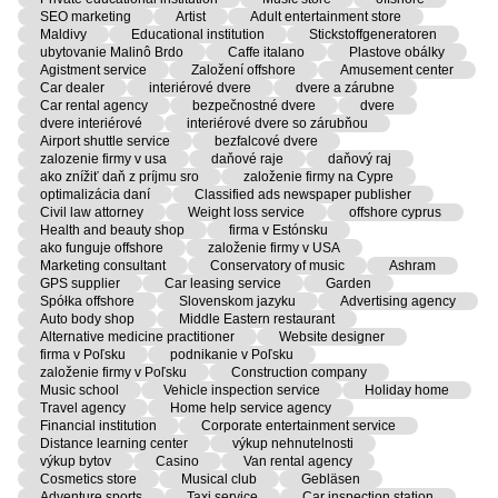
SEO marketing
Artist
Adult entertainment store
Maldivy
Educational institution
Stickstoffgeneratoren
ubytovanie Malinô Brdo
Caffe italano
Plastove obálky
Agistment service
Založení offshore
Amusement center
Car dealer
interiérové dvere
dvere a zárubne
Car rental agency
bezpečnostné dvere
dvere
dvere interiérové
interiérové dvere so zárubňou
Airport shuttle service
bezfalcové dvere
zalozenie firmy v usa
daňové raje
daňový raj
ako znížiť daň z príjmu sro
založenie firmy na Cypre
optimalizácia daní
Classified ads newspaper publisher
Civil law attorney
Weight loss service
offshore cyprus
Health and beauty shop
firma v Estónsku
ako funguje offshore
založenie firmy v USA
Marketing consultant
Conservatory of music
Ashram
GPS supplier
Car leasing service
Garden
Spółka offshore
Slovenskom jazyku
Advertising agency
Auto body shop
Middle Eastern restaurant
Alternative medicine practitioner
Website designer
firma v Poľsku
podnikanie v Poľsku
založenie firmy v Poľsku
Construction company
Music school
Vehicle inspection service
Holiday home
Travel agency
Home help service agency
Financial institution
Corporate entertainment service
Distance learning center
výkup nehnutelnosti
výkup bytov
Casino
Van rental agency
Cosmetics store
Musical club
Gebläsen
Adventure sports
Taxi service
Car inspection station