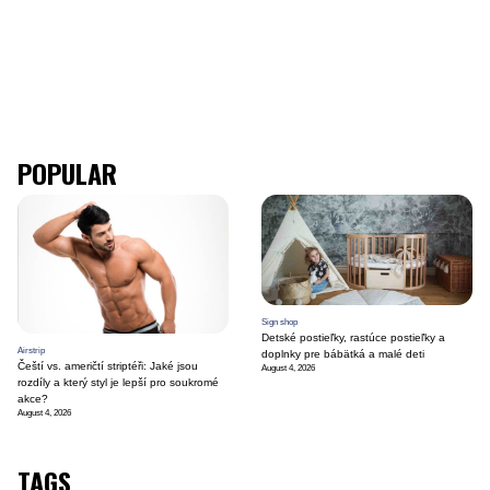
POPULAR
Sign shop
Detské postieľky, rastúce postieľky a
Airstrip
doplnky pre bábätká a malé deti
Čeští vs. američtí striptéři: Jaké jsou
August 4, 2026
rozdíly a který styl je lepší pro soukromé
akce?
August 4, 2026
TAGS