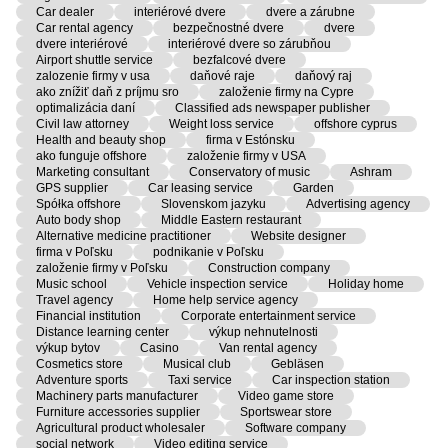
Car dealer
interiérové dvere
dvere a zárubne
Car rental agency
bezpečnostné dvere
dvere
dvere interiérové
interiérové dvere so zárubňou
Airport shuttle service
bezfalcové dvere
zalozenie firmy v usa
daňové raje
daňový raj
ako znížiť daň z príjmu sro
založenie firmy na Cypre
optimalizácia daní
Classified ads newspaper publisher
Civil law attorney
Weight loss service
offshore cyprus
Health and beauty shop
firma v Estónsku
ako funguje offshore
založenie firmy v USA
Marketing consultant
Conservatory of music
Ashram
GPS supplier
Car leasing service
Garden
Spółka offshore
Slovenskom jazyku
Advertising agency
Auto body shop
Middle Eastern restaurant
Alternative medicine practitioner
Website designer
firma v Poľsku
podnikanie v Poľsku
založenie firmy v Poľsku
Construction company
Music school
Vehicle inspection service
Holiday home
Travel agency
Home help service agency
Financial institution
Corporate entertainment service
Distance learning center
výkup nehnutelnosti
výkup bytov
Casino
Van rental agency
Cosmetics store
Musical club
Gebläsen
Adventure sports
Taxi service
Car inspection station
Machinery parts manufacturer
Video game store
Furniture accessories supplier
Sportswear store
Agricultural product wholesaler
Software company
social network
Video editing service