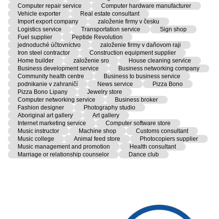
Computer repair service
Computer hardware manufacturer
Vehicle exporter
Real estate consultant
Import export company
založenie firmy v česku
Logistics service
Transportation service
Sign shop
Fuel supplier
Peptide Revolution
jednoduché účtovníctvo
založenie firmy v daňovom raji
Iron steel contractor
Construction equipment supplier
Home builder
založenie sro
House cleaning service
Business development service
Business networking company
Community health centre
Business to business service
podnikanie v zahraničí
News service
Pizza Bono
Pizza Bono Lipany
Jewelry store
Computer networking service
Business broker
Fashion designer
Photography studio
Aboriginal art gallery
Art gallery
Internet marketing service
Computer software store
Music instructor
Machine shop
Customs consultant
Music college
Animal feed store
Photocopiers supplier
Music management and promotion
Health consultant
Marriage or relationship counselor
Dance club