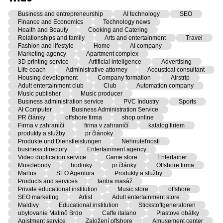
Business and entrepreneurship
AI technology
SEO
Finance and Economics
Technology news
Health and Beauty
Cooking and Catering
Relationships and family
Arts and entertainment
Travel
Fashion and lifestyle
Home
AI company
Marketing agency
Apartment complex
3D printing service
Artificial inteligence
Advertising
Life coach
Administrative attorney
Acoustical consultant
Housing development
Company formation
Airstrip
Adult entertainment club
Club
Automation company
Music publisher
Music producer
Business administration service
PVC Industry
Sports
AI Computer
Business Administration Service
PR články
offshore firma
shop online
Firma v zahraničí
firma v zahraničí
katalog firiem
produkty a služby
pr článoky
Produkte und Dienstleistungen
Nehnuteľnosti
business directory
Entertainment agency
Video duplication service
Game store
Entertainer
Musclebody
hodinky
pr články
Offshore firma
Marlus
SEO Agentura
Produkty a služby
Products and services
tantra masáž
Private educational institution
Music store
offshore
SEO marketing
Artist
Adult entertainment store
Maldivy
Educational institution
Stickstoffgeneratoren
ubytovanie Malinô Brdo
Caffe italano
Plastove obálky
Agistment service
Založení offshore
Amusement center