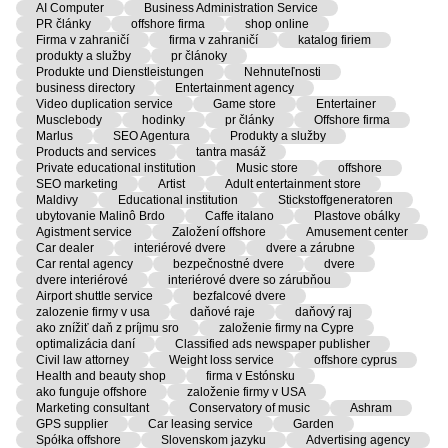
AI Computer
Business Administration Service
PR články
offshore firma
shop online
Firma v zahraničí
firma v zahraničí
katalog firiem
produkty a služby
pr článoky
Produkte und Dienstleistungen
Nehnuteľnosti
business directory
Entertainment agency
Video duplication service
Game store
Entertainer
Musclebody
hodinky
pr články
Offshore firma
Marlus
SEO Agentura
Produkty a služby
Products and services
tantra masáž
Private educational institution
Music store
offshore
SEO marketing
Artist
Adult entertainment store
Maldivy
Educational institution
Stickstoffgeneratoren
ubytovanie Malinô Brdo
Caffe italano
Plastove obálky
Agistment service
Založení offshore
Amusement center
Car dealer
interiérové dvere
dvere a zárubne
Car rental agency
bezpečnostné dvere
dvere
dvere interiérové
interiérové dvere so zárubňou
Airport shuttle service
bezfalcové dvere
zalozenie firmy v usa
daňové raje
daňový raj
ako znížiť daň z príjmu sro
založenie firmy na Cypre
optimalizácia daní
Classified ads newspaper publisher
Civil law attorney
Weight loss service
offshore cyprus
Health and beauty shop
firma v Estónsku
ako funguje offshore
založenie firmy v USA
Marketing consultant
Conservatory of music
Ashram
GPS supplier
Car leasing service
Garden
Spółka offshore
Slovenskom jazyku
Advertising agency