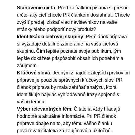
Stanovenie cieľa:
Pred začiatkom písania si presne
určte, aký cieľ chcete PR článkom dosiahnuť. Chcete
zvýšiť predaj, získať viac návštevníkov na vaše
stránky alebo podporiť nový produkt?
Identifikácia cieľovej skupiny:
PR článok príprava
si vyžaduje detailné zameranie na vašu cieľovú
skupinu. Čím lepšie poznáte svoje publikum, tým
lepšie dokážete prispôsobiť obsah ich potrebám a
záujmom.
Kľúčové slová:
Jedným z najdôležitejších prvkov pri
príprave je použitie správnych kľúčových slov. PR
článok príprava by mala zahŕňať analýzu, ktorá
identifikuje najviac vyhľadávané frázy spojené s
vašou témou.
Výber relevantných tém:
Čitatelia vždy hľadajú
hodnotné a aktuálne informácie. Pri PR článok
príprave dbajte na to, aby tému vášho článku
považovali čitatelia za zaujímavú a užitočnú.