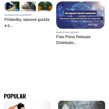
HOUSING DEVELOPMENT
Prístrešky, stanové garáže
a p
...
MARKETING AGENCY
Free Press Release
Distributio
...
POPULAR