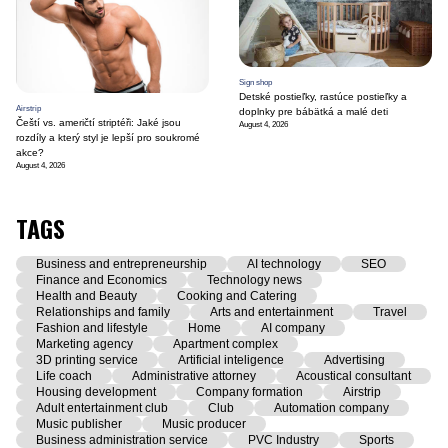
Sign shop
Detské postieľky, rastúce postieľky a
Airstrip
doplnky pre bábätká a malé deti
Čeští vs. američtí striptéři: Jaké jsou
August 4, 2026
rozdíly a který styl je lepší pro soukromé
akce?
August 4, 2026
TAGS
Business and entrepreneurship
AI technology
SEO
Finance and Economics
Technology news
Health and Beauty
Cooking and Catering
Relationships and family
Arts and entertainment
Travel
Fashion and lifestyle
Home
AI company
Marketing agency
Apartment complex
3D printing service
Artificial inteligence
Advertising
Life coach
Administrative attorney
Acoustical consultant
Housing development
Company formation
Airstrip
Adult entertainment club
Club
Automation company
Music publisher
Music producer
Business administration service
PVC Industry
Sports