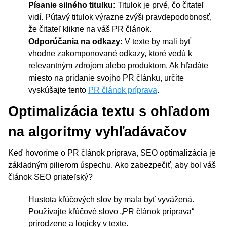
Písanie silného titulku:
Titulok je prvé, čo čitateľ
vidí. Pútavý titulok výrazne zvýši pravdepodobnosť,
že čitateľ klikne na váš PR článok.
Odporúčania na odkazy:
V texte by mali byť
vhodne zakomponované odkazy, ktoré vedú k
relevantným zdrojom alebo produktom. Ak hľadáte
miesto na pridanie svojho PR článku, určite
vyskúšajte tento
PR článok príprava
.
Optimalizácia textu s ohľadom
na algoritmy vyhľadávačov
Keď hovoríme o PR článok príprava, SEO optimalizácia je
základným pilierom úspechu. Ako zabezpečiť, aby bol váš
článok SEO priateľský?
Hustota kľúčových slov by mala byť vyvážená.
Používajte kľúčové slovo „PR článok príprava“
prirodzene a logicky v texte.