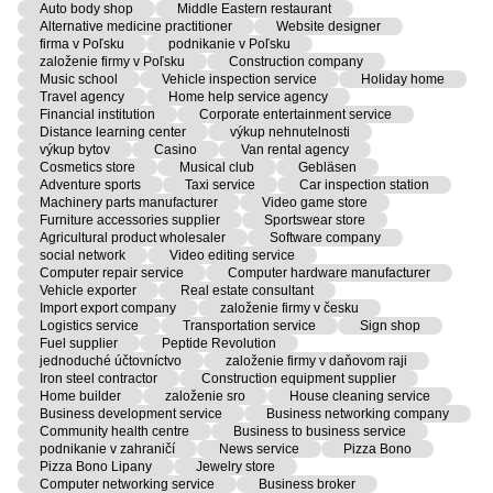
Auto body shop
Middle Eastern restaurant
Alternative medicine practitioner
Website designer
firma v Poľsku
podnikanie v Poľsku
založenie firmy v Poľsku
Construction company
Music school
Vehicle inspection service
Holiday home
Travel agency
Home help service agency
Financial institution
Corporate entertainment service
Distance learning center
výkup nehnutelnosti
výkup bytov
Casino
Van rental agency
Cosmetics store
Musical club
Gebläsen
Adventure sports
Taxi service
Car inspection station
Machinery parts manufacturer
Video game store
Furniture accessories supplier
Sportswear store
Agricultural product wholesaler
Software company
social network
Video editing service
Computer repair service
Computer hardware manufacturer
Vehicle exporter
Real estate consultant
Import export company
založenie firmy v česku
Logistics service
Transportation service
Sign shop
Fuel supplier
Peptide Revolution
jednoduché účtovníctvo
založenie firmy v daňovom raji
Iron steel contractor
Construction equipment supplier
Home builder
založenie sro
House cleaning service
Business development service
Business networking company
Community health centre
Business to business service
podnikanie v zahraničí
News service
Pizza Bono
Pizza Bono Lipany
Jewelry store
Computer networking service
Business broker