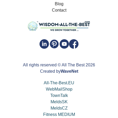
Blog
Contact
All rights reserved
© All The Best
2026
Created by
WaveNet
All-The-Best.EU
WebMailShop
TownTalk
MeldsSK
MeldsCZ
Fitness MEDIUM