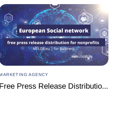
MARKET
Compr
MARKETING AGENCY
Marke
Free Press Release Distributio
...