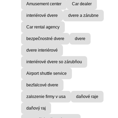
ocial
Find Inner Peace with Raul
Amusement center
Car dealer
Cie
...
interiérové dvere
dvere a zárubne
Car rental agency
bezpečnostné dvere
dvere
dvere interiérové
interiérové dvere so zárubňou
Airport shuttle service
bezfalcové dvere
zalozenie firmy v usa
daňové raje
daňový raj