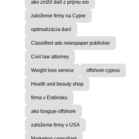
ako znížiť daň z príjmu sro
založenie firmy na Cypre
optimalizácia daní
Classified ads newspaper publisher
Civil law attorney
Weight loss service
offshore cyprus
Health and beauty shop
firma v Estónsku
ako funguje offshore
založenie firmy v USA
Marketing consultant