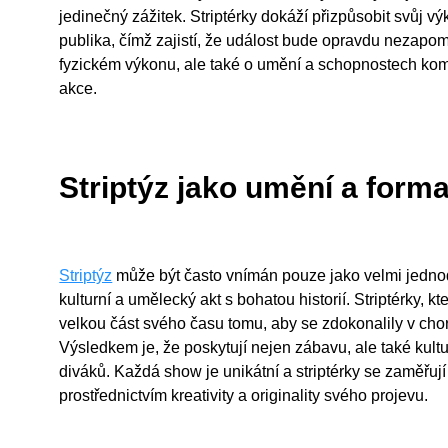
jedinečný zážitek. Striptérky dokáží přizpůsobit svůj
publika, čímž zajistí, že událost bude opravdu nezapome
fyzickém výkonu, ale také o umění a schopnostech kom
akce.
Striptýz jako umění a forma
Striptýz
může být často vnímán pouze jako velmi jednod
kulturní a umělecký akt s bohatou historií. Striptérky, 
velkou část svého času tomu, aby se zdokonalily v chore
Výsledkem je, že poskytují nejen zábavu, ale také kultu
diváků. Každá show je unikátní a striptérky se zaměřují 
prostřednictvím kreativity a originality svého projevu.