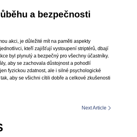
průběhu a bezpečnosti
ou akci, je důležité mít na paměti aspekty
otlivci, kteří zajišťují vystoupení striptérů, dbají
 akce byl plynulý a bezpečný pro všechny účastníky.
ály, aby se zachovala důstojnost a pohodlí
ejen fyzickou zdatnost, ale i silné psychologické
ak, aby se všichni cítili dobře a celkové zkušenosti
Next Article
S