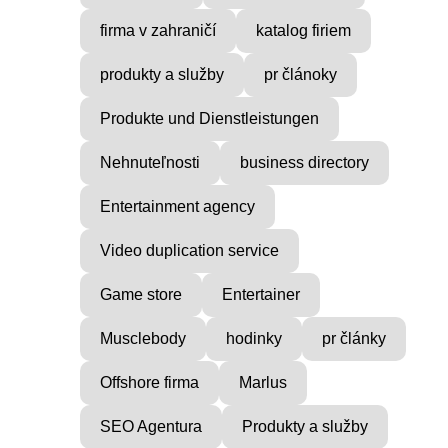
firma v zahraničí
katalog firiem
produkty a služby
pr článoky
Produkte und Dienstleistungen
Nehnuteľnosti
business directory
Entertainment agency
Video duplication service
Game store
Entertainer
Musclebody
hodinky
pr články
Offshore firma
Marlus
SEO Agentura
Produkty a služby