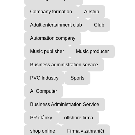
Company formation
Airstrip
Adult entertainment club
Club
Automation company
Music publisher
Music producer
Business administration service
PVC Industry
Sports
AI Computer
Business Administration Service
PR články
offshore firma
shop online
Firma v zahraničí