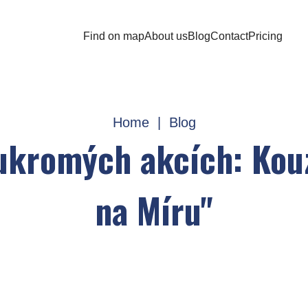
Find on map
About us
Blog
Contact
Pricing
Home
|
Blog
ukromých akcích: Kou
na Míru"