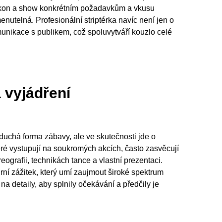
 výkon a show konkrétním požadavkům a vkusu
nutelná. Profesionální striptérka navíc není jen o
unikace s publikem, což spoluvytváří kouzlo celé
 vyjádření
uchá forma zábavy, ale ve skutečnosti jde o
které vystupují na soukromých akcích, často zasvěcují
ografii, technikách tance a vlastní prezentaci.
rní zážitek, který umí zaujmout široké spektrum
na detaily, aby splnily očekávání a předčily je