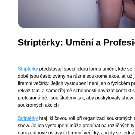
Striptérky: Umění a Profes
Striptérky
představují specifickou formu umění, kde se
době jsou často zvány na různé soukromé akce, ať už 
firemní večírky. Jejich vystoupení není jen o fyzickém p
rekvizitami a samozřejmě schopnosti navázat kontakt s 
profesionálně, jsou školeny tak, aby poskytovaly show n
soukromých akcích
Striptérky
hrají klíčovou roli při organizaci soukromých
show. Jejich vystoupení může probíhat na rozličných ty
narozeninové oslavy či firemní večírky, a vždy se jedná