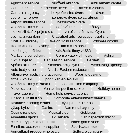
Agistment service
Založení offshore
Amusement center
Car dealer
interiérové dvere
dvere a zárubne
Car rental agency
bezpečnostné dvere
dvere
dvere interiérové
interiérové dvere so zárubňou
Airport shuttle service
bezfalcové dvere
zalozenie firmy v usa
daňové raje
daňový raj
ako znížiť daň z príjmu sro
založenie firmy na Cypre
optimalizácia daní
Classified ads newspaper publisher
Civil law attorney
Weight loss service
offshore cyprus
Health and beauty shop
firma v Estónsku
ako funguje offshore
založenie firmy v USA
Marketing consultant
Conservatory of music
Ashram
GPS supplier
Car leasing service
Garden
Spółka offshore
Slovenskom jazyku
Advertising agency
Auto body shop
Middle Eastern restaurant
Alternative medicine practitioner
Website designer
firma v Poľsku
podnikanie v Poľsku
založenie firmy v Poľsku
Construction company
Music school
Vehicle inspection service
Holiday home
Travel agency
Home help service agency
Financial institution
Corporate entertainment service
Distance learning center
výkup nehnutelnosti
výkup bytov
Casino
Van rental agency
Cosmetics store
Musical club
Gebläsen
Adventure sports
Taxi service
Car inspection station
Machinery parts manufacturer
Video game store
Furniture accessories supplier
Sportswear store
Agricultural product wholesaler
Software company