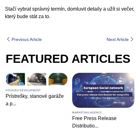
Stačí vybrat správný termín, domluvit detaily a užít si večer,
který bude stát za to.
Previous Article
Next Article
FEATURED ARTICLES
HOUSING DEVELOPMENT
Prístrešky, stanové garáže
a p
...
MARKETING AGENCY
Free Press Release
Distributio
...