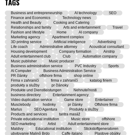
TAGS
Business and entrepreneurship
AI technology
SEO
Finance and Economics
Technology news
Health and Beauty
Cooking and Catering
Relationships and family
Arts and entertainment
Travel
Fashion and lifestyle
Home
AI company
Marketing agency
Apartment complex
3D printing service
Artificial inteligence
Advertising
Life coach
Administrative attorney
Acoustical consultant
Housing development
Company formation
Airstrip
Adult entertainment club
Club
Automation company
Music publisher
Music producer
Business administration service
PVC Industry
Sports
AI Computer
Business Administration Service
PR články
offshore firma
shop online
Firma v zahraničí
firma v zahraničí
katalog firiem
produkty a služby
pr článoky
Produkte und Dienstleistungen
Nehnuteľnosti
business directory
Entertainment agency
Video duplication service
Game store
Entertainer
Musclebody
hodinky
pr články
Offshore firma
Marlus
SEO Agentura
Produkty a služby
Products and services
tantra masáž
Private educational institution
Music store
offshore
SEO marketing
Artist
Adult entertainment store
Maldivy
Educational institution
Stickstoffgeneratoren
ubytovanie Malinô Brdo
Caffe italano
Plastove obálky