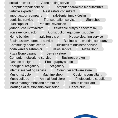
social network
Video editing service
Computer repair service
Computer hardware manufacturer
Vehicle exporter
Real estate consultant
Import export company
založenie firmy v česku
Logistics service
Transportation service
Sign shop
Fuel supplier
Peptide Revolution
jednoduché účtovníctvo
založenie firmy v daňovom raji
Iron steel contractor
Construction equipment supplier
Home builder
založenie sro
House cleaning service
Business development service
Business networking company
Community health centre
Business to business service
podnikanie v zahraničí
News service
Pizza Bono
Pizza Bono Lipany
Jewelry store
Computer networking service
Business broker
Fashion designer
Photography studio
Aboriginal art gallery
Art gallery
Internet marketing service
Computer software store
Music instructor
Machine shop
Customs consultant
Music college
Animal feed store
Photocopiers supplier
Music management and promotion
Health consultant
Marriage or relationship counselor
Dance club