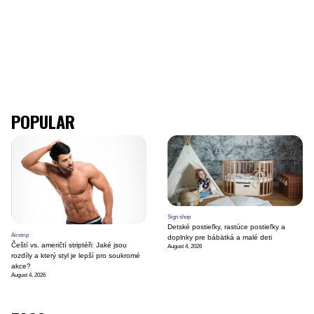
POPULAR
Sign shop
Detské postieľky, rastúce postieľky a
Airstrip
doplnky pre bábätká a malé deti
Čeští vs. američtí striptéři: Jaké jsou
August 4, 2026
rozdíly a který styl je lepší pro soukromé
akce?
August 4, 2026