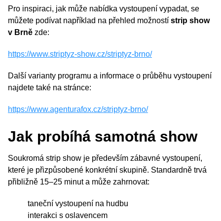
Pro inspiraci, jak může nabídka vystoupení vypadat, se
můžete podívat například na přehled možností
strip show
v Brně
zde:
https://www.striptyz-show.cz/striptyz-brno/
Další varianty programu a informace o průběhu vystoupení
najdete také na stránce:
https://www.agenturafox.cz/striptyz-brno/
Jak probíhá samotná show
Soukromá strip show je především zábavné vystoupení,
které je přizpůsobené konkrétní skupině. Standardně trvá
přibližně 15–25 minut a může zahrnovat:
taneční vystoupení na hudbu
interakci s oslavencem