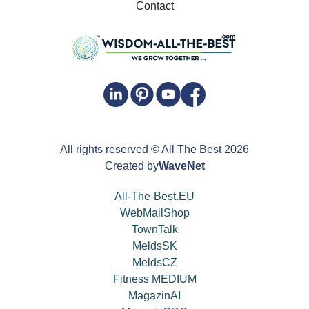
Contact
All rights reserved
© All The Best
2026
Created by
WaveNet
All-The-Best.EU
WebMailShop
TownTalk
MeldsSK
MeldsCZ
Fitness MEDIUM
MagazinAI