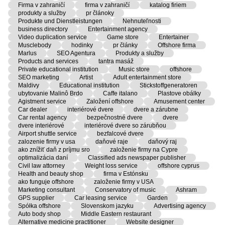
Firma v zahraničí
firma v zahraničí
katalog firiem
produkty a služby
pr článoky
Produkte und Dienstleistungen
Nehnuteľnosti
business directory
Entertainment agency
Video duplication service
Game store
Entertainer
Musclebody
hodinky
pr články
Offshore firma
Marlus
SEO Agentura
Produkty a služby
Products and services
tantra masáž
Private educational institution
Music store
offshore
SEO marketing
Artist
Adult entertainment store
Maldivy
Educational institution
Stickstoffgeneratoren
ubytovanie Malinô Brdo
Caffe italano
Plastove obálky
Agistment service
Založení offshore
Amusement center
Car dealer
interiérové dvere
dvere a zárubne
Car rental agency
bezpečnostné dvere
dvere
dvere interiérové
interiérové dvere so zárubňou
Airport shuttle service
bezfalcové dvere
zalozenie firmy v usa
daňové raje
daňový raj
ako znížiť daň z príjmu sro
založenie firmy na Cypre
optimalizácia daní
Classified ads newspaper publisher
Civil law attorney
Weight loss service
offshore cyprus
Health and beauty shop
firma v Estónsku
ako funguje offshore
založenie firmy v USA
Marketing consultant
Conservatory of music
Ashram
GPS supplier
Car leasing service
Garden
Spółka offshore
Slovenskom jazyku
Advertising agency
Auto body shop
Middle Eastern restaurant
Alternative medicine practitioner
Website designer