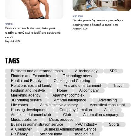
Sign shop
Detské postieľky, rastúce postieľky a
Airstrip
doplnky pre bábätká a malé deti
Čeští vs. američtí striptéři: Jaké jsou
August 4, 2026
rozdíly a který styl je lepší pro soukromé
akce?
August 4, 2026
TAGS
Business and entrepreneurship
AI technology
SEO
Finance and Economics
Technology news
Health and Beauty
Cooking and Catering
Relationships and family
Arts and entertainment
Travel
Fashion and lifestyle
Home
AI company
Marketing agency
Apartment complex
3D printing service
Artificial inteligence
Advertising
Life coach
Administrative attorney
Acoustical consultant
Housing development
Company formation
Airstrip
Adult entertainment club
Club
Automation company
Music publisher
Music producer
Business administration service
PVC Industry
Sports
AI Computer
Business Administration Service
PR články
offshore firma
shop online