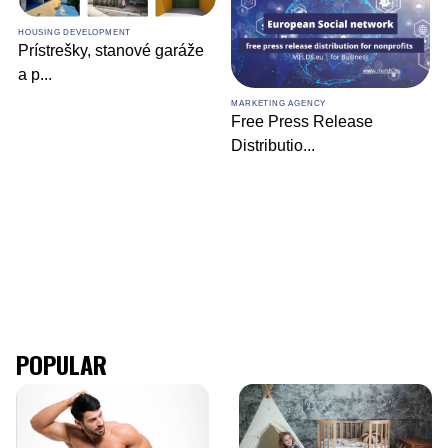
HOUSING DEVELOPMENT
Prístrešky, stanové garáže
a p
...
MARKETING AGENCY
Free Press Release
Distributio
...
POPULAR