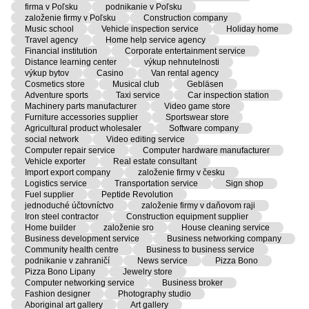
firma v Poľsku
podnikanie v Poľsku
založenie firmy v Poľsku
Construction company
Music school
Vehicle inspection service
Holiday home
Travel agency
Home help service agency
Financial institution
Corporate entertainment service
Distance learning center
výkup nehnutelnosti
výkup bytov
Casino
Van rental agency
Cosmetics store
Musical club
Gebläsen
Adventure sports
Taxi service
Car inspection station
Machinery parts manufacturer
Video game store
Furniture accessories supplier
Sportswear store
Agricultural product wholesaler
Software company
social network
Video editing service
Computer repair service
Computer hardware manufacturer
Vehicle exporter
Real estate consultant
Import export company
založenie firmy v česku
Logistics service
Transportation service
Sign shop
Fuel supplier
Peptide Revolution
jednoduché účtovníctvo
založenie firmy v daňovom raji
Iron steel contractor
Construction equipment supplier
Home builder
založenie sro
House cleaning service
Business development service
Business networking company
Community health centre
Business to business service
podnikanie v zahraničí
News service
Pizza Bono
Pizza Bono Lipany
Jewelry store
Computer networking service
Business broker
Fashion designer
Photography studio
Aboriginal art gallery
Art gallery