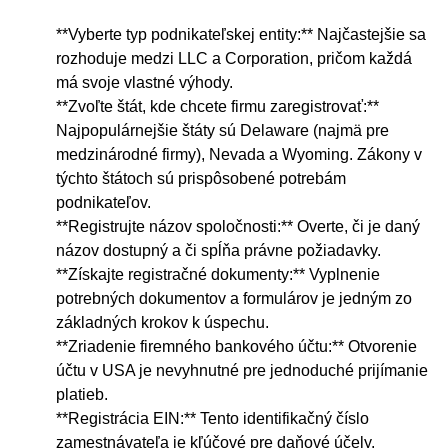
**Vyberte typ podnikateľskej entity:** Najčastejšie sa
rozhoduje medzi LLC a Corporation, pričom každá
má svoje vlastné výhody.
**Zvoľte štát, kde chcete firmu zaregistrovať:**
Najpopulárnejšie štáty sú Delaware (najmä pre
medzinárodné firmy), Nevada a Wyoming. Zákony v
týchto štátoch sú prispôsobené potrebám
podnikateľov.
**Registrujte názov spoločnosti:** Overte, či je daný
názov dostupný a či spĺňa právne požiadavky.
**Získajte registračné dokumenty:** Vyplnenie
potrebných dokumentov a formulárov je jedným zo
základných krokov k úspechu.
**Zriadenie firemného bankového účtu:** Otvorenie
účtu v USA je nevyhnutné pre jednoduché prijímanie
platieb.
**Registrácia EIN:** Tento identifikačný číslo
zamestnávateľa je kľúčové pre daňové účely.