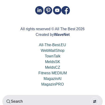
All rights reserved
© All The Best
2026
Created by
WaveNet
All-The-Best.EU
WebMailShop
TownTalk
MeldsSK
MeldsCZ
Fitness MEDIUM
MagazinAI
MagazinPRO
Search