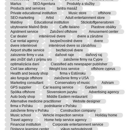
Marlus
SEO Agentura
Produkty a služby
Products and services
tantra masáž
Private educational institution
Music store
offshore
SEO marketing
Artist
Adult entertainment store
Maldivy
Educational institution
Stickstoffgeneratoren
ubytovanie Malinô Brdo
Caffe italano
Plastove obálky
Agistment service
Založení offshore
Amusement center
Car dealer
interiérové dvere
dvere a zárubne
Car rental agency
bezpečnostné dvere
dvere
dvere interiérové
interiérové dvere so zárubňou
Airport shuttle service
bezfalcové dvere
zalozenie firmy v usa
daňové raje
daňový raj
ako znížiť daň z príjmu sro
založenie firmy na Cypre
optimalizácia daní
Classified ads newspaper publisher
Civil law attorney
Weight loss service
offshore cyprus
Health and beauty shop
firma v Estónsku
ako funguje offshore
založenie firmy v USA
Marketing consultant
Conservatory of music
Ashram
GPS supplier
Car leasing service
Garden
Spółka offshore
Slovenskom jazyku
Advertising agency
Auto body shop
Middle Eastern restaurant
Alternative medicine practitioner
Website designer
firma v Poľsku
podnikanie v Poľsku
založenie firmy v Poľsku
Construction company
Music school
Vehicle inspection service
Holiday home
Travel agency
Home help service agency
Financial institution
Corporate entertainment service
Distance learning center
výkup nehnutelnosti