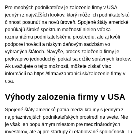
Pre mnohých podnikateľov je zalozenie firmy v USA
jedným z najväčších krokov, ktorý môže ich podnikateľskú
činnosť posunúť na novú úroveň. Spojené štáty americké
ponúkajú široké spektrum možností nielen vďaka
rozmanitému podnikateľskému prostrediu, ale aj kvôli
podpore inovácií a nízkym daňovým sadzbám vo
vybraných štátoch. Navyše, proces založenia firmy je
prekvapivo jednoduchý, pokiaľ sa držíte správnych krokov.
Ak uvažujete o tejto možnosti, môžete získať viac
informácií na https://firmavzahranici.sk/zalozenie-firmy-v-
usa.
Výhody zalozenia firmy v USA
Spojené štáty americké patria medzi krajiny s jedným z
najpriaznivejších podnikateľských prostredí na svete. Nie
je však len populárnym miestom pre medzinárodných
investorov, ale aj pre startupy či etablované spoločnosti. Tu