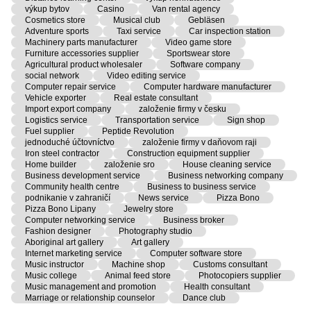
výkup bytov
Casino
Van rental agency
Cosmetics store
Musical club
Gebläsen
Adventure sports
Taxi service
Car inspection station
Machinery parts manufacturer
Video game store
Furniture accessories supplier
Sportswear store
Agricultural product wholesaler
Software company
social network
Video editing service
Computer repair service
Computer hardware manufacturer
Vehicle exporter
Real estate consultant
Import export company
založenie firmy v česku
Logistics service
Transportation service
Sign shop
Fuel supplier
Peptide Revolution
jednoduché účtovníctvo
založenie firmy v daňovom raji
Iron steel contractor
Construction equipment supplier
Home builder
založenie sro
House cleaning service
Business development service
Business networking company
Community health centre
Business to business service
podnikanie v zahraničí
News service
Pizza Bono
Pizza Bono Lipany
Jewelry store
Computer networking service
Business broker
Fashion designer
Photography studio
Aboriginal art gallery
Art gallery
Internet marketing service
Computer software store
Music instructor
Machine shop
Customs consultant
Music college
Animal feed store
Photocopiers supplier
Music management and promotion
Health consultant
Marriage or relationship counselor
Dance club