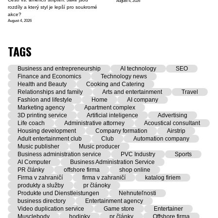
August 4, 2026
rozdíly a který styl je lepší pro soukromé
akce?
August 4, 2026
TAGS
Business and entrepreneurship
AI technology
SEO
Finance and Economics
Technology news
Health and Beauty
Cooking and Catering
Relationships and family
Arts and entertainment
Travel
Fashion and lifestyle
Home
AI company
Marketing agency
Apartment complex
3D printing service
Artificial inteligence
Advertising
Life coach
Administrative attorney
Acoustical consultant
Housing development
Company formation
Airstrip
Adult entertainment club
Club
Automation company
Music publisher
Music producer
Business administration service
PVC Industry
Sports
AI Computer
Business Administration Service
PR články
offshore firma
shop online
Firma v zahraničí
firma v zahraničí
katalog firiem
produkty a služby
pr článoky
Produkte und Dienstleistungen
Nehnuteľnosti
business directory
Entertainment agency
Video duplication service
Game store
Entertainer
Musclebody
hodinky
pr články
Offshore firma