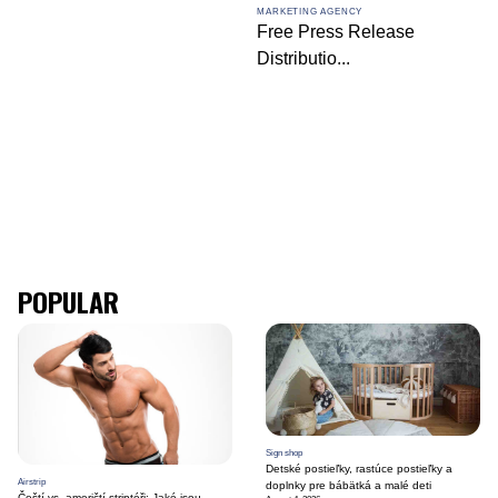
MARKETING AGENCY
Free Press Release
Distributio
...
POPULAR
Sign shop
Detské postieľky, rastúce postieľky a
Airstrip
doplnky pre bábätká a malé deti
Čeští vs. američtí striptéři: Jaké jsou