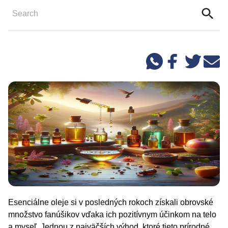
Esenciálne oleje si v posledných rokoch získali obrovské
množstvo fanúšikov vďaka ich pozitívnym účinkom na telo
a myseľ. Jednou z najväčších výhod, ktoré tieto prírodné