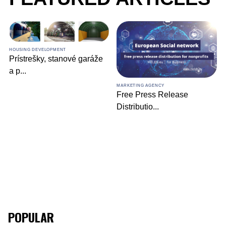
HOUSING DEVELOPMENT
Prístrešky, stanové garáže
a p
...
MARKETING AGENCY
Free Press Release
Distributio
...
POPULAR