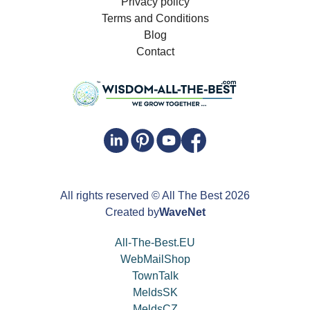
Privacy policy
Terms and Conditions
Blog
Contact
All rights reserved
© All The Best
2026
Created by
WaveNet
All-The-Best.EU
WebMailShop
TownTalk
MeldsSK
MeldsCZ