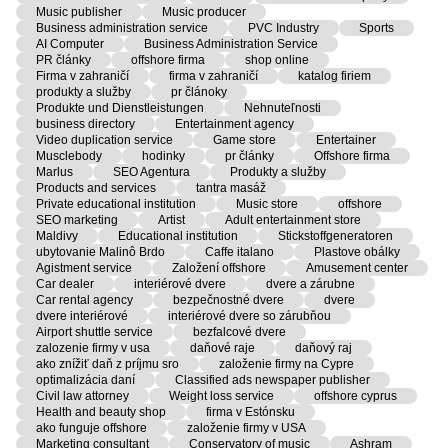
Music publisher
Music producer
Business administration service
PVC Industry
Sports
AI Computer
Business Administration Service
PR články
offshore firma
shop online
Firma v zahraničí
firma v zahraničí
katalog firiem
produkty a služby
pr článoky
Produkte und Dienstleistungen
Nehnuteľnosti
business directory
Entertainment agency
Video duplication service
Game store
Entertainer
Musclebody
hodinky
pr články
Offshore firma
Marlus
SEO Agentura
Produkty a služby
Products and services
tantra masáž
Private educational institution
Music store
offshore
SEO marketing
Artist
Adult entertainment store
Maldivy
Educational institution
Stickstoffgeneratoren
ubytovanie Malinô Brdo
Caffe italano
Plastove obálky
Agistment service
Založení offshore
Amusement center
Car dealer
interiérové dvere
dvere a zárubne
Car rental agency
bezpečnostné dvere
dvere
dvere interiérové
interiérové dvere so zárubňou
Airport shuttle service
bezfalcové dvere
zalozenie firmy v usa
daňové raje
daňový raj
ako znížiť daň z príjmu sro
založenie firmy na Cypre
optimalizácia daní
Classified ads newspaper publisher
Civil law attorney
Weight loss service
offshore cyprus
Health and beauty shop
firma v Estónsku
ako funguje offshore
založenie firmy v USA
Marketing consultant
Conservatory of music
Ashram