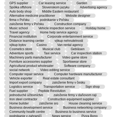
GPS supplier
Car leasing service
Garden
Spółka offshore
Slovenskom jazyku
Advertising agency
Auto body shop
Middle Eastern restaurant
Alternative medicine practitioner
Website designer
firma v Poľsku
podnikanie v Poľsku
založenie firmy v Poľsku
Construction company
Music school
Vehicle inspection service
Holiday home
Travel agency
Home help service agency
Financial institution
Corporate entertainment service
Distance learning center
výkup nehnutelnosti
výkup bytov
Casino
Van rental agency
Cosmetics store
Musical club
Gebläsen
Adventure sports
Taxi service
Car inspection station
Machinery parts manufacturer
Video game store
Furniture accessories supplier
Sportswear store
Agricultural product wholesaler
Software company
social network
Video editing service
Computer repair service
Computer hardware manufacturer
Vehicle exporter
Real estate consultant
Import export company
založenie firmy v česku
Logistics service
Transportation service
Sign shop
Fuel supplier
Peptide Revolution
jednoduché účtovníctvo
založenie firmy v daňovom raji
Iron steel contractor
Construction equipment supplier
Home builder
založenie sro
House cleaning service
Business development service
Business networking company
Community health centre
Business to business service
podnikanie v zahraničí
News service
Pizza Bono