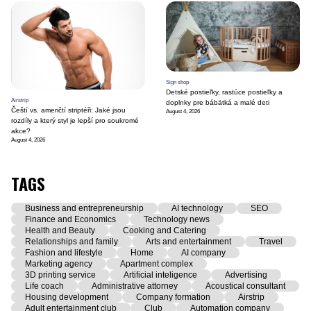
Sign shop
Detské postieľky, rastúce postieľky a
Airstrip
doplnky pre bábätká a malé deti
Čeští vs. američtí striptéři: Jaké jsou
August 4, 2026
rozdíly a který styl je lepší pro soukromé
akce?
August 4, 2026
TAGS
Business and entrepreneurship
AI technology
SEO
Finance and Economics
Technology news
Health and Beauty
Cooking and Catering
Relationships and family
Arts and entertainment
Travel
Fashion and lifestyle
Home
AI company
Marketing agency
Apartment complex
3D printing service
Artificial inteligence
Advertising
Life coach
Administrative attorney
Acoustical consultant
Housing development
Company formation
Airstrip
Adult entertainment club
Club
Automation company