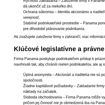
Rýchlosť zakladania – Založenie firmy v Paname 
dá ukončiť už za niekoľko dní.
Ochrana súkromia – Identita akcionárov a riadite
verejnosť.
Stabilné podnikateľské prostredie – Panama ponúk
pre dlhodobé plánovanie podnikania.
Ak zvažujete založenie firmy v zahraničí, viac informác
Klúčové legislatívne a právn
Firma Panama poskytuje podnikateľom prístup k priaz
navrhnuté tak, aby chránili nielen podnikateľov, ale aj 
Úplná anonymita – Akcionári a riaditelia nie sú p
spoločnosti.
Žiadne kapitálové požiadavky – Zakladanie firm
náklady na začiatok.
Sloboda obchodovania – Firma Panama môže vyko
pričom jej činnosť nie je obmedzená iba na Pan