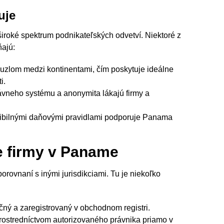
uje
 široké spektrum podnikateľských odvetví. Niektoré z
ňajú:
zlom medzi kontinentami, čím poskytuje ideálne
i.
ávneho systému a anonymita lákajú firmy a
exibilnými daňovými pravidlami podporuje Panama
e firmy v Paname
ovnaní s inými jurisdikciami. Tu je niekoľko
ný a zaregistrovaný v obchodnom registri.
prostredníctvom autorizovaného právnika priamo v