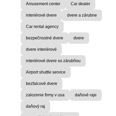
Amusement center
Car dealer
interiérové dvere
dvere a zárubne
Car rental agency
bezpečnostné dvere
dvere
dvere interiérové
interiérové dvere so zárubňou
Airport shuttle service
bezfalcové dvere
zalozenie firmy v usa
daňové raje
daňový raj