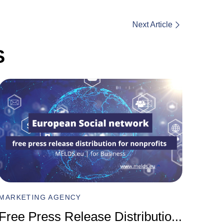
Next Article
S
MARKET
Compr
MARKETING AGENCY
Marke
Free Press Release Distributio
...