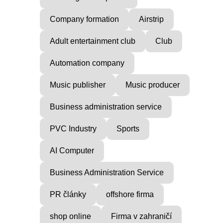
Company formation
Airstrip
Adult entertainment club
Club
Automation company
Music publisher
Music producer
Business administration service
PVC Industry
Sports
AI Computer
Business Administration Service
PR články
offshore firma
shop online
Firma v zahraničí