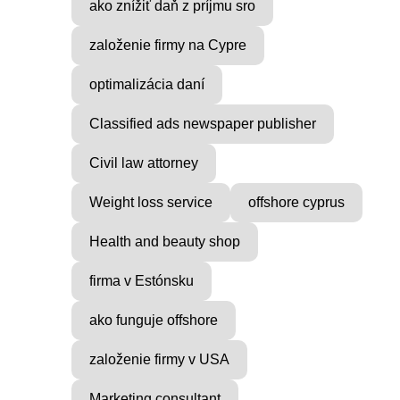
ako znížiť daň z príjmu sro
založenie firmy na Cypre
optimalizácia daní
VICE
MUSIC PRODUCER
Classified ads newspaper publisher
ocial
Find Inner Peace with Raul
Civil law attorney
Cie
...
Weight loss service
offshore cyprus
Health and beauty shop
firma v Estónsku
ako funguje offshore
založenie firmy v USA
Marketing consultant