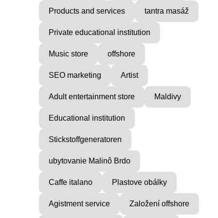
Products and services
tantra masáž
Private educational institution
Music store
offshore
SEO marketing
Artist
Adult entertainment store
Maldivy
Educational institution
Stickstoffgeneratoren
ubytovanie Malinô Brdo
Caffe italano
Plastove obálky
Agistment service
Založení offshore