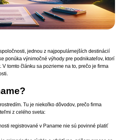
poločnosti, jednou z najpopulárnejších destinácií
ke ponúka výnimočné výhody pre podnikateľov, ktorí
v. V tomto článku sa pozrieme na to, prečo je firma
sti.
aname?
stredím. Tu je niekoľko dôvodov, prečo firma
eľmi z celého sveta:
osti registrované v Paname nie sú povinné platiť