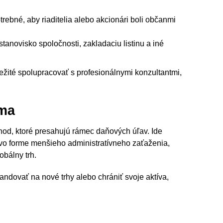
trebné, aby riaditelia alebo akcionári boli občanmi
anovisko spoločnosti, zakladaciu listinu a iné
ežité spolupracovať s profesionálnymi konzultantmi,
ama
d, ktoré presahujú rámec daňových úľav. Ide
y vo forme menšieho administratívneho zaťaženia,
obálny trh.
andovať na nové trhy alebo chrániť svoje aktíva,