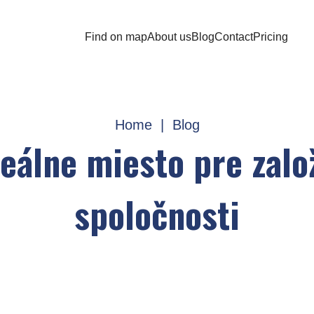
Find on map
About us
Blog
Contact
Pricing
Home
|
Blog
eálne miesto pre zalo
spoločnosti