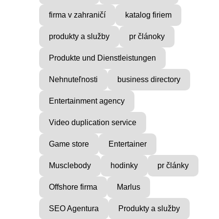
firma v zahraničí
katalog firiem
produkty a služby
pr článoky
Produkte und Dienstleistungen
Nehnuteľnosti
business directory
Entertainment agency
Video duplication service
Game store
Entertainer
Musclebody
hodinky
pr články
Offshore firma
Marlus
SEO Agentura
Produkty a služby