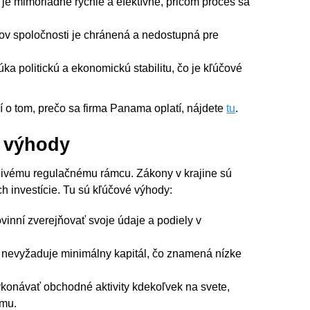
je mimoriadne rýchle a efektívne, pričom proces sa
ľov spoločnosti je chránená a nedostupná pre
a politickú a ekonomickú stabilitu, čo je kľúčové
ií o tom, prečo sa firma Panama oplatí, nájdete
tu
.
e výhody
nivému regulačnému rámcu. Zákony v krajine sú
ich investície. Tu sú kľúčové výhody:
ovinní zverejňovať svoje údaje a podiely v
y nevyžaduje minimálny kapitál, čo znamená nízke
návať obchodné aktivity kdekoľvek na svete,
amu.