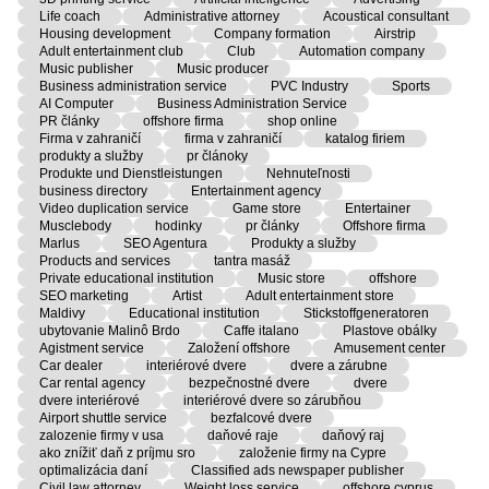
Life coach
Administrative attorney
Acoustical consultant
Housing development
Company formation
Airstrip
Adult entertainment club
Club
Automation company
Music publisher
Music producer
Business administration service
PVC Industry
Sports
AI Computer
Business Administration Service
PR články
offshore firma
shop online
Firma v zahraničí
firma v zahraničí
katalog firiem
produkty a služby
pr článoky
Produkte und Dienstleistungen
Nehnuteľnosti
business directory
Entertainment agency
Video duplication service
Game store
Entertainer
Musclebody
hodinky
pr články
Offshore firma
Marlus
SEO Agentura
Produkty a služby
Products and services
tantra masáž
Private educational institution
Music store
offshore
SEO marketing
Artist
Adult entertainment store
Maldivy
Educational institution
Stickstoffgeneratoren
ubytovanie Malinô Brdo
Caffe italano
Plastove obálky
Agistment service
Založení offshore
Amusement center
Car dealer
interiérové dvere
dvere a zárubne
Car rental agency
bezpečnostné dvere
dvere
dvere interiérové
interiérové dvere so zárubňou
Airport shuttle service
bezfalcové dvere
zalozenie firmy v usa
daňové raje
daňový raj
ako znížiť daň z príjmu sro
založenie firmy na Cypre
optimalizácia daní
Classified ads newspaper publisher
Civil law attorney
Weight loss service
offshore cyprus