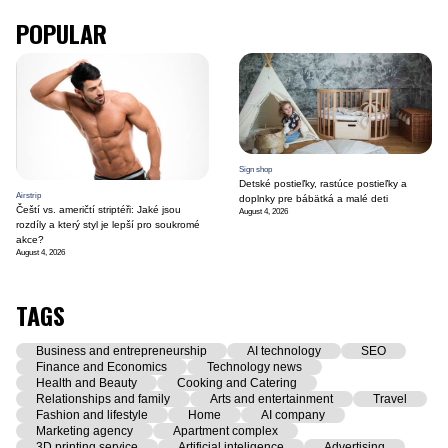
POPULAR
Sign shop
Detské postieľky, rastúce postieľky a
Airstrip
doplnky pre bábätká a malé deti
Čeští vs. američtí striptéři: Jaké jsou
August 4, 2026
rozdíly a který styl je lepší pro soukromé
akce?
August 4, 2026
TAGS
Business and entrepreneurship
AI technology
SEO
Finance and Economics
Technology news
Health and Beauty
Cooking and Catering
Relationships and family
Arts and entertainment
Travel
Fashion and lifestyle
Home
AI company
Marketing agency
Apartment complex
3D printing service
Artificial inteligence
Advertising