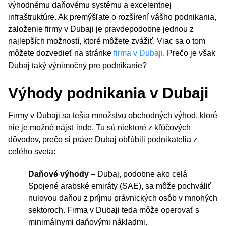
výhodnému daňovému systému a excelentnej
infraštruktúre. Ak premýšľate o rozšírení vášho podnikania,
založenie firmy v Dubaji je pravdepodobne jednou z
najlepších možností, ktoré môžete zvážiť. Viac sa o tom
môžete dozvedieť na stránke
firma v Dubaji
. Prečo je však
Dubaj taký výnimočný pre podnikanie?
Výhody podnikania v Dubaji
Firmy v Dubaji sa tešia množstvu obchodných výhod, ktoré
nie je možné nájsť inde. Tu sú niektoré z kľúčových
dôvodov, prečo si práve Dubaj obľúbili podnikatelia z
celého sveta:
Daňové výhody
– Dubaj, podobne ako celá
Spojené arabské emiráty (SAE), sa môže pochváliť
nulovou daňou z príjmu právnických osôb v mnohých
sektoroch. Firma v Dubaji teda môže operovať s
minimálnymi daňovými nákladmi.