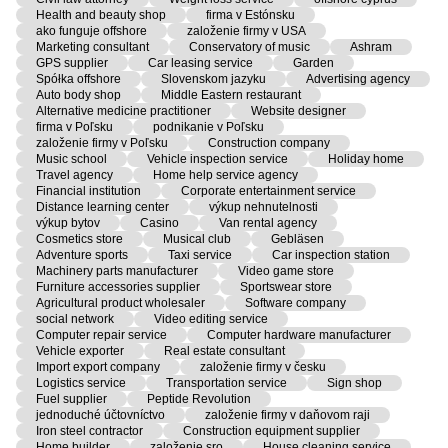
Health and beauty shop
firma v Estónsku
ako funguje offshore
založenie firmy v USA
Marketing consultant
Conservatory of music
Ashram
GPS supplier
Car leasing service
Garden
Spółka offshore
Slovenskom jazyku
Advertising agency
Auto body shop
Middle Eastern restaurant
Alternative medicine practitioner
Website designer
firma v Poľsku
podnikanie v Poľsku
založenie firmy v Poľsku
Construction company
Music school
Vehicle inspection service
Holiday home
Travel agency
Home help service agency
Financial institution
Corporate entertainment service
Distance learning center
výkup nehnutelnosti
výkup bytov
Casino
Van rental agency
Cosmetics store
Musical club
Gebläsen
Adventure sports
Taxi service
Car inspection station
Machinery parts manufacturer
Video game store
Furniture accessories supplier
Sportswear store
Agricultural product wholesaler
Software company
social network
Video editing service
Computer repair service
Computer hardware manufacturer
Vehicle exporter
Real estate consultant
Import export company
založenie firmy v česku
Logistics service
Transportation service
Sign shop
Fuel supplier
Peptide Revolution
jednoduché účtovníctvo
založenie firmy v daňovom raji
Iron steel contractor
Construction equipment supplier
Home builder
založenie sro
House cleaning service