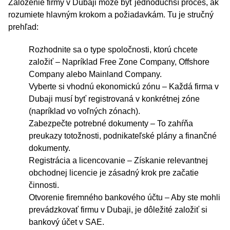
Založenie firmy v Dubaji môže byť jednoduchší proces, ak
rozumiete hlavným krokom a požiadavkám. Tu je stručný
prehľad:
Rozhodnite sa o type spoločnosti, ktorú chcete
založiť – Napríklad Free Zone Company, Offshore
Company alebo Mainland Company.
Vyberte si vhodnú ekonomickú zónu – Každá firma v
Dubaji musí byť registrovaná v konkrétnej zóne
(napríklad vo voľných zónach).
Zabezpečte potrebné dokumenty – To zahŕňa
preukazy totožnosti, podnikateľské plány a finančné
dokumenty.
Registrácia a licencovanie – Získanie relevantnej
obchodnej licencie je zásadný krok pre začatie
činnosti.
Otvorenie firemného bankového účtu – Aby ste mohli
prevádzkovať firmu v Dubaji, je dôležité založiť si
bankový účet v SAE.