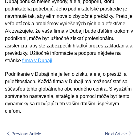
Dubaj ponúka nielen výhody, ale aj podporu, ktorú
podnikatelia potrebujú. Jeho podnikateľské prostredie je
navrhnuté tak, aby eliminovalo zbytočné prekážky. Preto je
veľa otázok a problémov vyriešených rýchlo a efektívne.
Ak zvažujete, že vaša firma v Dubaji bude ďalším krokom v
podnikaní, môže byť užitočné získať profesionálnu
asistenciu, aby ste zabezpečili hladký proces zakladania a
prevádzky. Užitočné informácie a podporu nájdete na
stránke
firma v Dubaji
.
Podnikanie v Dubaji nie je len o zisku, ale aj o prestíži a
príležitostiach. Každá firma v Dubaji má možnosť stať sa
súčasťou tohto globálneho obchodného centra. S využitím
správneho nastavenia, stratégie a pomoci môže byť tento
dynamicky sa rozvíjajúci trh vaším ďalším úspešným
cieľom.
Previous Article
Next Article