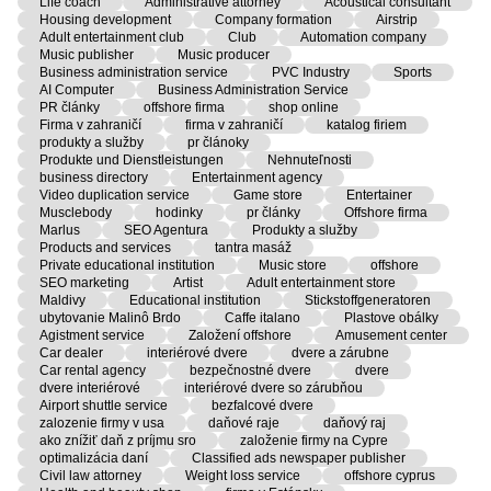
Life coach
Administrative attorney
Acoustical consultant
Housing development
Company formation
Airstrip
Adult entertainment club
Club
Automation company
Music publisher
Music producer
Business administration service
PVC Industry
Sports
AI Computer
Business Administration Service
PR články
offshore firma
shop online
Firma v zahraničí
firma v zahraničí
katalog firiem
produkty a služby
pr článoky
Produkte und Dienstleistungen
Nehnuteľnosti
business directory
Entertainment agency
Video duplication service
Game store
Entertainer
Musclebody
hodinky
pr články
Offshore firma
Marlus
SEO Agentura
Produkty a služby
Products and services
tantra masáž
Private educational institution
Music store
offshore
SEO marketing
Artist
Adult entertainment store
Maldivy
Educational institution
Stickstoffgeneratoren
ubytovanie Malinô Brdo
Caffe italano
Plastove obálky
Agistment service
Založení offshore
Amusement center
Car dealer
interiérové dvere
dvere a zárubne
Car rental agency
bezpečnostné dvere
dvere
dvere interiérové
interiérové dvere so zárubňou
Airport shuttle service
bezfalcové dvere
zalozenie firmy v usa
daňové raje
daňový raj
ako znížiť daň z príjmu sro
založenie firmy na Cypre
optimalizácia daní
Classified ads newspaper publisher
Civil law attorney
Weight loss service
offshore cyprus