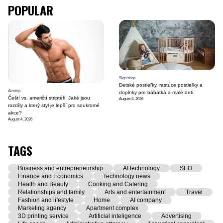
POPULAR
Sign shop
Detské postieľky, rastúce postieľky a
Airstrip
doplnky pre bábätká a malé deti
Čeští vs. američtí striptéři: Jaké jsou
August 4, 2026
rozdíly a který styl je lepší pro soukromé
akce?
August 4, 2026
TAGS
Business and entrepreneurship
AI technology
SEO
Finance and Economics
Technology news
Health and Beauty
Cooking and Catering
Relationships and family
Arts and entertainment
Travel
Fashion and lifestyle
Home
AI company
Marketing agency
Apartment complex
3D printing service
Artificial inteligence
Advertising