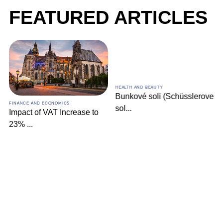
FEATURED ARTICLES
HEALTH AND BEAUTY
Bunkové soli (Schüsslerove
FINANCE AND ECONOMICS
sol
...
Impact of VAT Increase to
23%
...