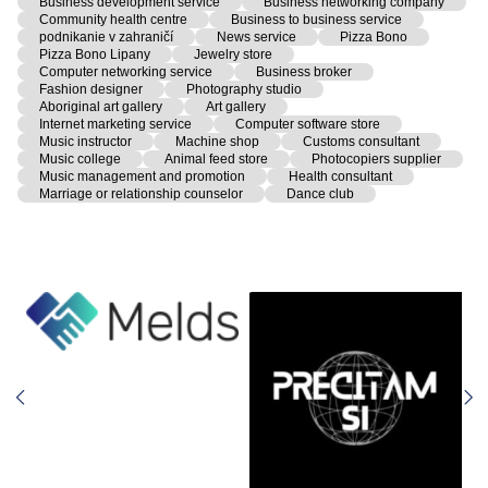
Business development service
Business networking company
Community health centre
Business to business service
podnikanie v zahraničí
News service
Pizza Bono
Pizza Bono Lipany
Jewelry store
Computer networking service
Business broker
Fashion designer
Photography studio
Aboriginal art gallery
Art gallery
Internet marketing service
Computer software store
Music instructor
Machine shop
Customs consultant
Music college
Animal feed store
Photocopiers supplier
Music management and promotion
Health consultant
Marriage or relationship counselor
Dance club