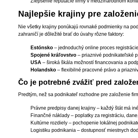
Zlepšenie reputácie firmy v medzinárodnom konte
Najlepšie krajiny pre založeni
Nie všetky krajiny ponúkajú rovnaké podmienky na podn
zahraničí je dôležité brať do úvahy rôzne faktory:
Estónsko
– jednoduchý online proces registráci
Spojené kráľovstvo
– priaznivé podnikateľské pr
USA
– široká škála možností financovania a pod
Holandsko
– flexibilné pracovné právo a priazn
Čo je potrebné zvážiť pred založe
Predtým, než sa podnikateľ rozhodne pre založenie firm
Právne predpisy danej krajiny – každý štát má in
Finančné náklady – poplatky za registráciu, dane,
Kultúrne rozdiely – pochopenie lokálnej podnikate
Logistiku podnikania – dostupnosť miestnych do