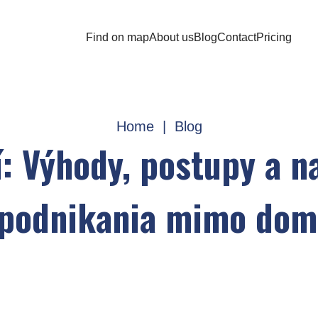
Find on map
About us
Blog
Contact
Pricing
Home
|
Blog
í: Výhody, postupy a n
 podnikania mimo dom