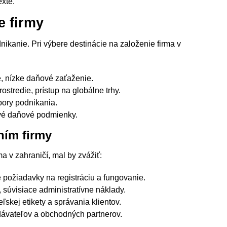
xte.
e firmy
ikanie. Pri výbere destinácie na založenie firma v
e, nízke daňové zaťaženie.
ostredie, prístup na globálne trhy.
pory podnikania.
ivé daňové podmienky.
ním firmy
a v zahraničí, mal by zvážiť:
é požiadavky na registráciu a fungovanie.
 súvisiace administratívne náklady.
ľskej etikety a správania klientov.
dávateľov a obchodných partnerov.