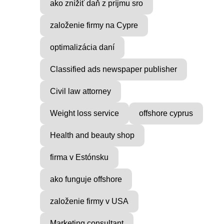
ako znížiť daň z príjmu sro
založenie firmy na Cypre
optimalizácia daní
Classified ads newspaper publisher
Civil law attorney
Weight loss service
offshore cyprus
Health and beauty shop
firma v Estónsku
ako funguje offshore
založenie firmy v USA
Marketing consultant