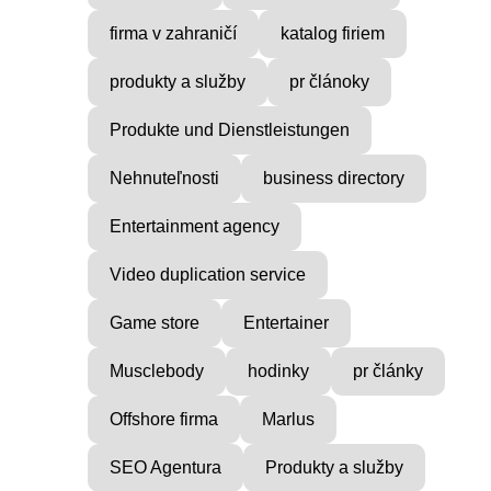
firma v zahraničí
katalog firiem
produkty a služby
pr článoky
Produkte und Dienstleistungen
Nehnuteľnosti
business directory
Entertainment agency
Video duplication service
Game store
Entertainer
Musclebody
hodinky
pr články
Offshore firma
Marlus
SEO Agentura
Produkty a služby