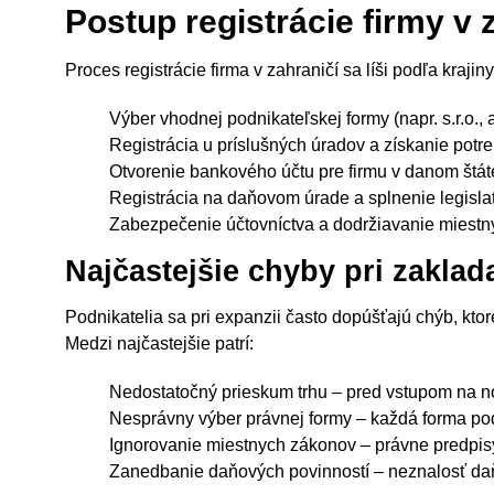
Postup registrácie firmy v 
Proces registrácie firma v zahraničí sa líši podľa kraji
Výber vhodnej podnikateľskej formy (napr. s.r.o., 
Registrácia u príslušných úradov a získanie potr
Otvorenie bankového účtu pre firmu v danom štát
Registrácia na daňovom úrade a splnenie legislat
Zabezpečenie účtovníctva a dodržiavanie miestn
Najčastejšie chyby pri zaklada
Podnikatelia sa pri expanzii často dopúšťajú chýb, kto
Medzi najčastejšie patrí:
Nedostatočný prieskum trhu – pred vstupom na no
Nesprávny výber právnej formy – každá forma po
Ignorovanie miestnych zákonov – právne predpisy 
Zanedbanie daňových povinností – neznalosť da