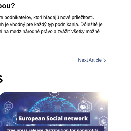
ľbou?
podnikateľov, ktorí hľadajú nové príležitosti.
rh je vhodný pre každý typ podnikania. Dôležité je
kmi na medzinárodné právo a zvážiť všetky možné
Next Article
S