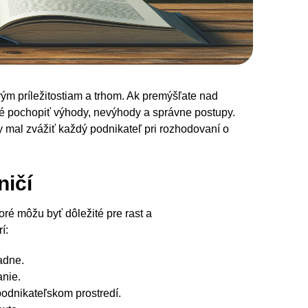
ým príležitostiam a trhom. Ak premýšľate nad
ité pochopiť výhody, nevýhody a správne postupy.
y mal zvážiť každý podnikateľ pri rozhodovaní o
ničí
oré môžu byť dôležité pre rast a
í:
adne.
anie.
odnikateľskom prostredí.