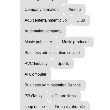
Company formation
Airstrip
Adult entertainment club
Club
Automation company
Music publisher
Music producer
Business administration service
PVC Industry
Sports
AI Computer
Business Administration Service
PR články
offshore firma
shop online
Firma v zahraničí