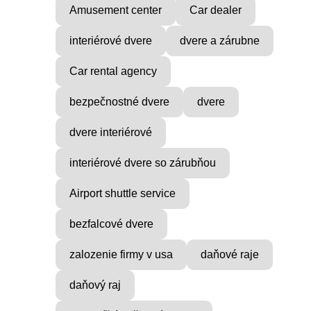
Amusement center
Car dealer
interiérové dvere
dvere a zárubne
Car rental agency
bezpečnostné dvere
dvere
dvere interiérové
interiérové dvere so zárubňou
VICE
MUSIC PRODUCER
Airport shuttle service
ocial
Find Inner Peace with Raul
bezfalcové dvere
Cie
...
zalozenie firmy v usa
daňové raje
daňový raj