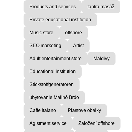
Products and services
tantra masáž
Private educational institution
Music store
offshore
SEO marketing
Artist
Adult entertainment store
Maldivy
Educational institution
Stickstoffgeneratoren
ubytovanie Malinô Brdo
Caffe italano
Plastove obálky
Agistment service
Založení offshore