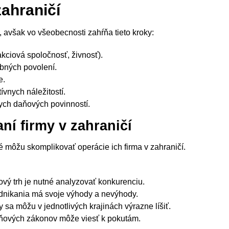
zahraničí
ny, avšak vo všeobecnosti zahŕňa tieto kroky:
akciová spoločnosť, živnosť).
ebných povolení.
e.
ívnych náležitostí.
ych daňových povinností.
ní firmy v zahraničí
ré môžu skomplikovať operácie ich firma v zahraničí.
vý trh je nutné analyzovať konkurenciu.
dnikania má svoje výhody a nevýhody.
sa môžu v jednotlivých krajinách výrazne líšiť.
ňových zákonov môže viesť k pokutám.