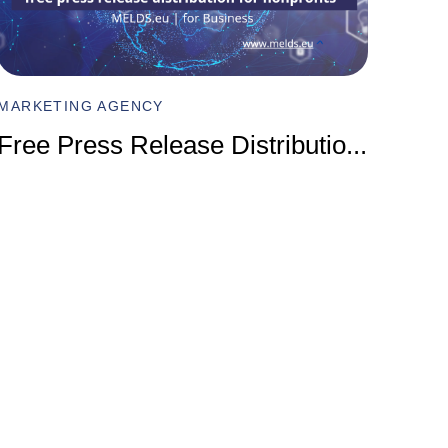
MARKET
Compr
MARKETING AGENCY
Marke
Free Press Release Distributio
...