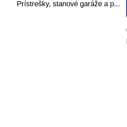
Prístrešky, stanové garáže a p
...