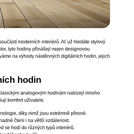
součástí moderních interiérů. Ať už hledáte stylový
or, tyto hodiny přinášejí nejen designovou
íváme na výhody nástěnných digitálních hodin, jejich
ních hodin
ti klasickým analogovým hodinám nabízejí mnoho
ují komfort uživatele.
hnologie, díky nimž jsou extrémně přesné.
nadné čtení i na větší vzdálenost.
d se hodí do různých typů interiérů.