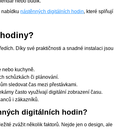
lendář nebo budík.
ou nabídku
nástěnných digitálních hodin
, které splňují
í hodiny?
edích. Díky své praktičnosti a snadné instalaci jsou
ce nebo kuchyně.
ích schůzkách či plánování.
lům sledovat čas mezi přestávkami.
árny často využívají digitální zobrazení času.
nanců i zákazníků.
nných digitálních hodin?
ežité zvážit několik faktorů. Nejde jen o design, ale