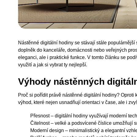
Nástěnné digitální hodiny se stávají stále populárnější 
doplněk do kanceláře, domácnosti nebo veřejných prost
eleganci, ale i praktické funkce. V tomto článku se pod
využití a jak si vybrat ty nejlepší.
Výhody nástěnných digitál
Proč si pořídit právě nástěnné digitální hodiny? Opro
výhod, které nejen usnadňují orientaci v čase, ale i zvyš
Přesnost – digitální hodiny využívají moderní tec
Čitelnost – velké a podsvícené číslice umožňují s
Moderní design – minimalistický a elegantní vzhle