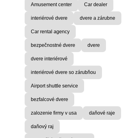
Amusement center
Car dealer
VICE
MUSIC PRODUCER
interiérové dvere
dvere a zárubne
ocial
Find Inner Peace with Raul
Cie
...
Car rental agency
bezpečnostné dvere
dvere
dvere interiérové
interiérové dvere so zárubňou
Airport shuttle service
bezfalcové dvere
zalozenie firmy v usa
daňové raje
daňový raj