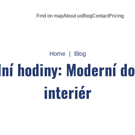
Find on map
About us
Blog
Contact
Pricing
Home
|
Blog
lní hodiny: Moderní d
interiér