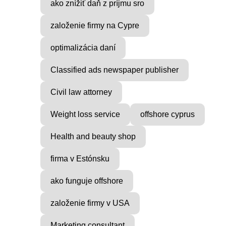
ako znížiť daň z príjmu sro
založenie firmy na Cypre
optimalizácia daní
Classified ads newspaper publisher
Civil law attorney
Weight loss service
offshore cyprus
Health and beauty shop
firma v Estónsku
ako funguje offshore
založenie firmy v USA
Marketing consultant