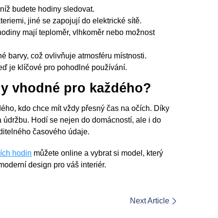
 níž budete hodiny sledovat.
iemi, jiné se zapojují do elektrické sítě.
 hodiny mají teploměr, vlhkoměr nebo možnost
 barvy, což ovlivňuje atmosféru místnosti.
ď je klíčové pro pohodlné používání.
iny vhodné pro každého?
dého, kdo chce mít vždy přesný čas na očích. Díky
 údržbu. Hodí se nejen do domácností, ale i do
iditelného časového údaje.
ních hodin
můžete online a vybrat si model, který
oderní design pro váš interiér.
Next Article