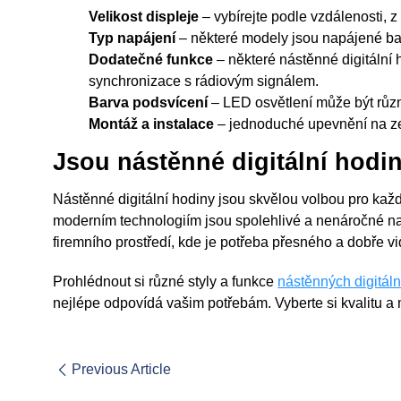
Velikost displeje
– vybírejte podle vzdálenosti, z
Typ napájení
– některé modely jsou napájené bater
Dodatečné funkce
– některé nástěnné digitální
synchronizace s rádiovým signálem.
Barva podsvícení
– LED osvětlení může být různé
Montáž a instalace
– jednoduché upevnění na ze
Jsou nástěnné digitální hod
Nástěnné digitální hodiny jsou skvělou volbou pro kaž
moderním technologiím jsou spolehlivé a nenáročné na
firemního prostředí, kde je potřeba přesného a dobře v
Prohlédnout si různé styly a funkce
nástěnných digitál
nejlépe odpovídá vašim potřebám. Vyberte si kvalitu a m
Previous Article