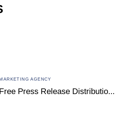
S
MARKET
Compr
MARKETING AGENCY
Marke
Free Press Release Distributio
...