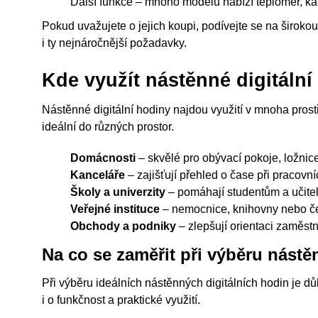
Další funkce – mnoho modelů nabízí teploměr, ka
Pokud uvažujete o jejich koupi, podívejte se na širok
i ty nejnáročnější požadavky.
Kde využít nástěnné digitáln
Nástěnné digitální hodiny najdou využití v mnoha prostř
ideální do různých prostor.
Domácnosti
– skvělé pro obývací pokoje, ložni
Kanceláře
– zajišťují přehled o čase při pracovn
Školy a univerzity
– pomáhají studentům a učite
Veřejné instituce
– nemocnice, knihovny nebo ček
Obchody a podniky
– zlepšují orientaci zaměst
Na co se zaměřit při výběru nástě
Při výběru ideálních nástěnných digitálních hodin je důl
i o funkčnost a praktické využití.