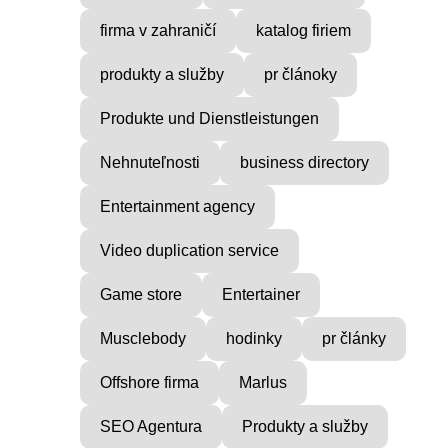
firma v zahraničí
katalog firiem
produkty a služby
pr článoky
Produkte und Dienstleistungen
Nehnuteľnosti
business directory
Entertainment agency
Video duplication service
Game store
Entertainer
Musclebody
hodinky
pr články
Offshore firma
Marlus
SEO Agentura
Produkty a služby