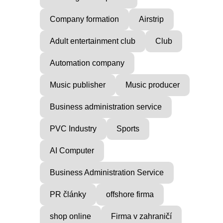
Company formation
Airstrip
Adult entertainment club
Club
Automation company
Music publisher
Music producer
Business administration service
PVC Industry
Sports
AI Computer
Business Administration Service
PR články
offshore firma
shop online
Firma v zahraničí