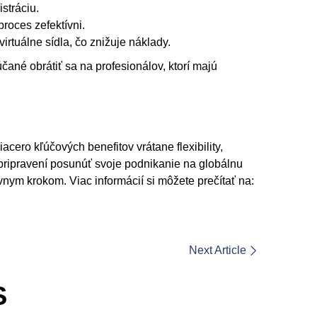
stráciu.
roces zefektívni.
rtuálne sídla, čo znižuje náklady.
čané obrátiť sa na profesionálov, ktorí majú
ero kľúčových benefitov vrátane flexibility,
pripravení posunúť svoje podnikanie na globálnu
nym krokom. Viac informácií si môžete prečítať na:
Next Article
S