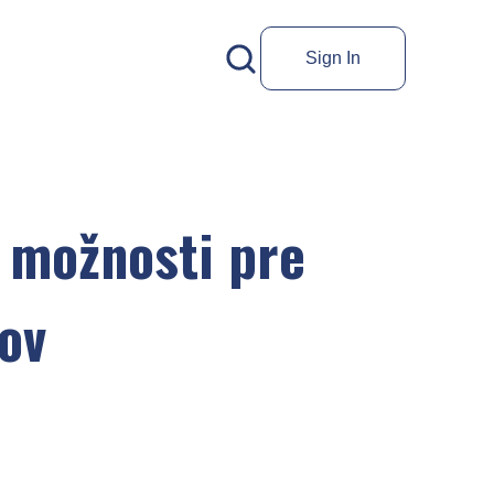
Sign In
 možnosti pre
ov