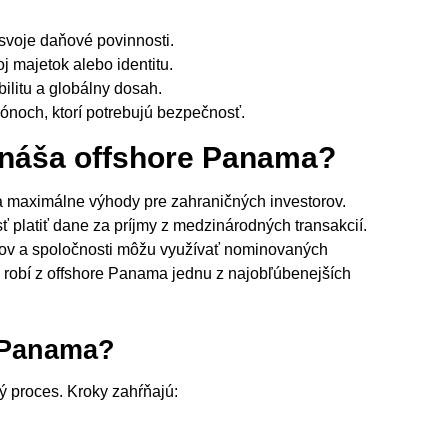
svoje daňové povinnosti.
oj majetok alebo identitu.
ibilitu a globálny dosah.
iónoch, ktorí potrebujú bezpečnosť.
rináša offshore Panama?
la maximálne výhody pre zahraničných investorov.
 platiť dane za príjmy z medzinárodných transakcií.
rov a spoločnosti môžu využívať nominovaných
ita robí z offshore Panama jednu z najobľúbenejších
 Panama?
 proces. Kroky zahŕňajú: