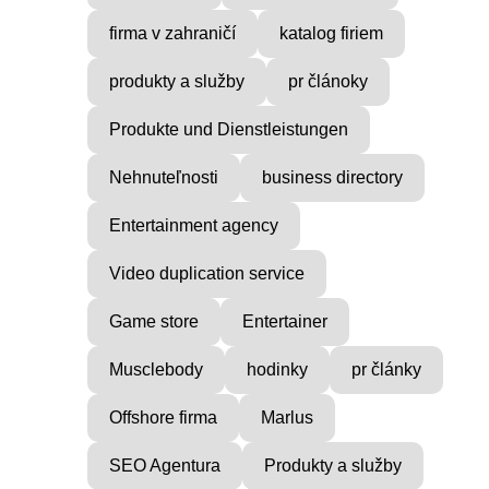
firma v zahraničí
katalog firiem
produkty a služby
pr článoky
Produkte und Dienstleistungen
Nehnuteľnosti
business directory
Entertainment agency
Video duplication service
Game store
Entertainer
Musclebody
hodinky
pr články
Offshore firma
Marlus
SEO Agentura
Produkty a služby