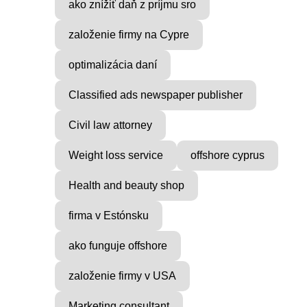
ocial
Find Inner Peace with Raul
ako znížiť daň z príjmu sro
Cie
...
založenie firmy na Cypre
optimalizácia daní
Classified ads newspaper publisher
Civil law attorney
Weight loss service
offshore cyprus
Health and beauty shop
firma v Estónsku
ako funguje offshore
založenie firmy v USA
Marketing consultant