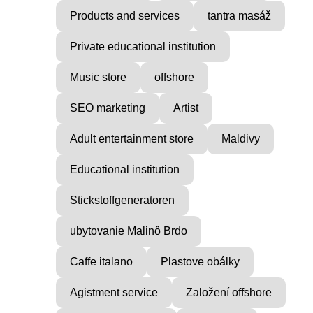
Products and services
tantra masáž
Private educational institution
Music store
offshore
SEO marketing
Artist
Adult entertainment store
Maldivy
Educational institution
Stickstoffgeneratoren
ubytovanie Malinô Brdo
Caffe italano
Plastove obálky
Agistment service
Založení offshore