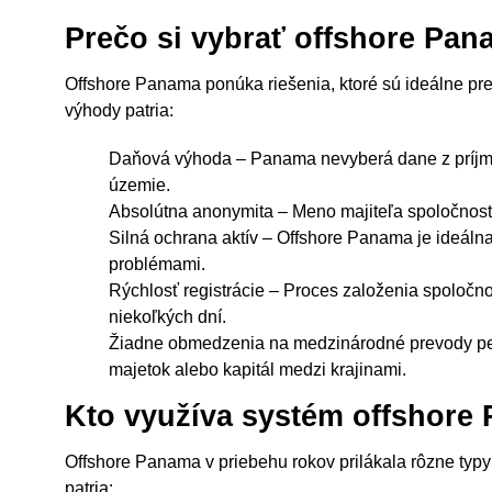
Prečo si vybrať offshore Pa
Offshore Panama ponúka riešenia, ktoré sú ideálne pre
výhody patria:
Daňová výhoda – Panama nevyberá dane z príjm
územie.
Absolútna anonymita – Meno majiteľa spoločnosti
Silná ochrana aktív – Offshore Panama je ideáln
problémami.
Rýchlosť registrácie – Proces založenia spoloč
niekoľkých dní.
Žiadne obmedzenia na medzinárodné prevody peň
majetok alebo kapitál medzi krajinami.
Kto využíva systém offshore
Offshore Panama v priebehu rokov prilákala rôzne typy
patria: