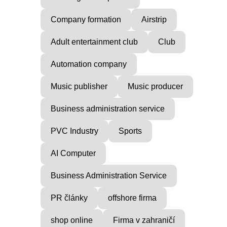
Company formation
Airstrip
Adult entertainment club
Club
Automation company
Music publisher
Music producer
Business administration service
PVC Industry
Sports
AI Computer
Business Administration Service
PR články
offshore firma
shop online
Firma v zahraničí