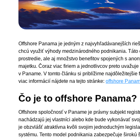
Offshore Panama je jedným z najvyhľadávanejších riešen
chcú využiť výhody medzinárodného podnikania. Táto d
prostredie, ale aj množstvo benefitov spojených s ano
majetku. Čoraz viac firiem a jednotlivcov preto uvažuj
v Paname. V tomto článku si priblížime najdôležitejšie
viac informácií nájdete na tejto stránke:
offshore Pana
Čo je to offshore Panama?
Offshore spoločnosť v Paname je právny subjekt regist
nachádzajú jej vlastníci alebo kde bude vykonávať svo
je obzvlášť atraktívna kvôli svojim jednoduchým legi
systému. Tento model podnikania zabezpečuje širokú šká