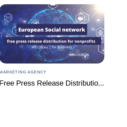
MARKET
Compr
MARKETING AGENCY
Marke
Free Press Release Distributio
...