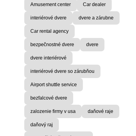
Amusement center
Car dealer
interiérové dvere
dvere a zárubne
Car rental agency
bezpečnostné dvere
dvere
dvere interiérové
interiérové dvere so zárubňou
Airport shuttle service
bezfalcové dvere
zalozenie firmy v usa
daňové raje
daňový raj
VICE
MUSIC PRODUCER