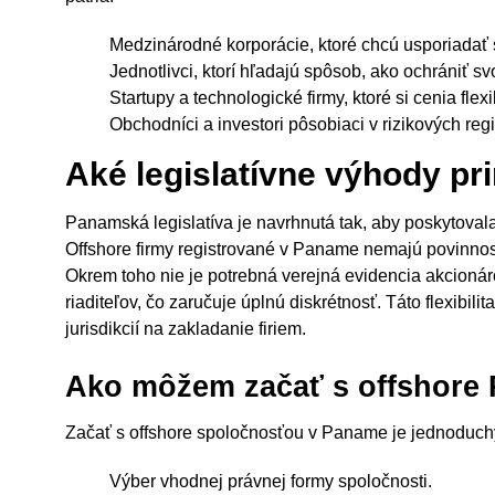
Medzinárodné korporácie, ktoré chcú usporiadať 
Jednotlivci, ktorí hľadajú spôsob, ako ochrániť sv
Startupy a technologické firmy, ktoré si cenia flex
Obchodníci a investori pôsobiaci v rizikových reg
Aké legislatívne výhody p
Panamská legislatíva je navrhnutá tak, aby poskytova
Offshore firmy registrované v Paname nemajú povinnosť
Okrem toho nie je potrebná verejná evidencia akcioná
riaditeľov, čo zaručuje úplnú diskrétnosť. Táto flexibil
jurisdikcií na zakladanie firiem.
Ako môžem začať s offshore
Začať s offshore spoločnosťou v Paname je jednoduchý
Výber vhodnej právnej formy spoločnosti.