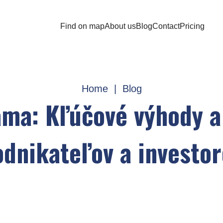
Find on map
About us
Blog
Contact
Pricing
Home
|
Blog
ama: Kľúčové výhody a
odnikateľov a investor