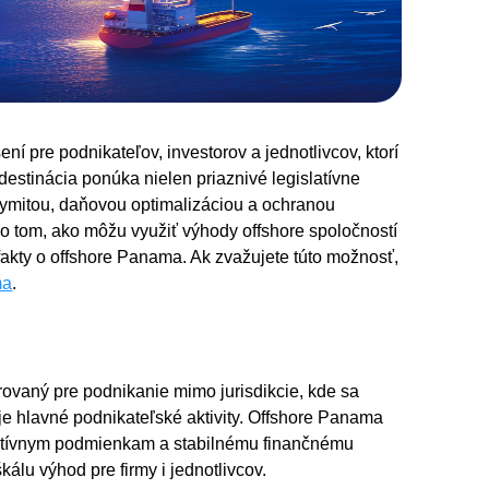
í pre podnikateľov, investorov a jednotlivcov, ktorí
estinácia ponúka nielen priaznivé legislatívne
nymitou, daňovou optimalizáciou a ochranou
e o tom, ako môžu využiť výhody offshore spoločností
 fakty o offshore Panama. Ak zvažujete túto možnosť,
ma
.
rovaný pre podnikanie mimo jurisdikcie, kde sa
je hlavné podnikateľské aktivity. Offshore Panama
slatívnym podmienkam a stabilnému finančnému
lu výhod pre firmy i jednotlivcov.