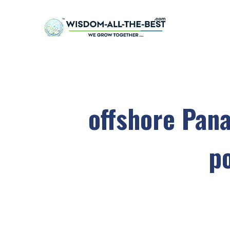
offshore Pan
p