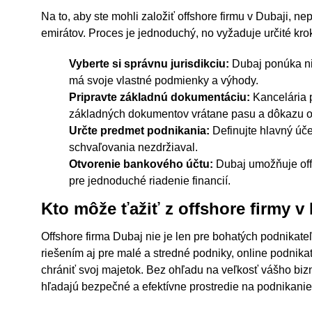
Na to, aby ste mohli založiť offshore firmu v Dubaji, 
emirátov. Proces je jednoduchý, no vyžaduje určité krok
Vyberte si správnu jurisdikciu:
Dubaj ponúka nie
má svoje vlastné podmienky a výhody.
Pripravte základnú dokumentáciu:
Kancelária p
základných dokumentov vrátane pasu a dôkazu o
Určte predmet podnikania:
Definujte hlavný účel
schvaľovania nezdržiaval.
Otvorenie bankového účtu:
Dubaj umožňuje off
pre jednoduché riadenie financií.
Kto môže ťažiť z offshore firmy v
Offshore firma Dubaj nie je len pre bohatých podnikat
riešením aj pre malé a stredné podniky, online podnikat
chrániť svoj majetok. Bez ohľadu na veľkosť vášho bizn
hľadajú bezpečné a efektívne prostredie na podnikanie