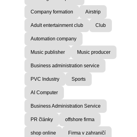
Company formation
Airstrip
Adult entertainment club
Club
Automation company
Music publisher
Music producer
Business administration service
PVC Industry
Sports
AI Computer
Business Administration Service
PR články
offshore firma
shop online
Firma v zahraničí