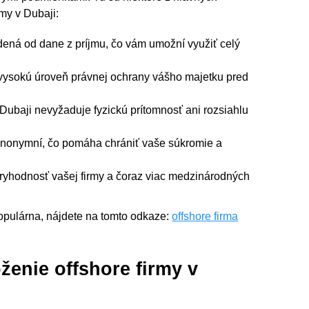
rmy v Dubaji:
dená od dane z príjmu, čo vám umožní využiť celý
vysokú úroveň právnej ochrany vášho majetku pred
 Dubaji nevyžaduje fyzickú prítomnosť ani rozsiahlu
ú anonymní, čo pomáha chrániť vaše súkromie a
ryhodnosť vašej firmy a čoraz viac medzinárodných
 populárna, nájdete na tomto odkaze:
offshore firma
ženie offshore firmy v