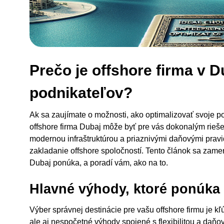
Prečo je offshore firma v D
podnikateľov?
Ak sa zaujímate o možnosti, ako optimalizovať svoje p
offshore firma Dubaj môže byť pre vás dokonalým rieš
modernou infraštruktúrou a priaznivými daňovými pravi
zakladanie offshore spoločností. Tento článok sa zamer
Dubaj ponúka, a poradí vám, ako na to.
Hlavné výhody, ktoré ponúka 
Výber správnej destinácie pre vašu offshore firmu je k
ale aj nespočetné výhody spojené s flexibilitou a daň