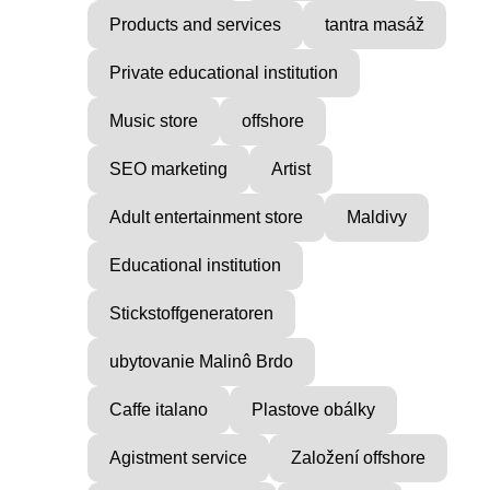
Products and services
tantra masáž
Private educational institution
Music store
offshore
SEO marketing
Artist
Adult entertainment store
Maldivy
Educational institution
Stickstoffgeneratoren
ubytovanie Malinô Brdo
Caffe italano
Plastove obálky
Agistment service
Založení offshore