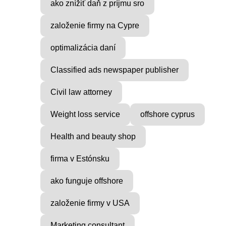
ako znížiť daň z príjmu sro
založenie firmy na Cypre
optimalizácia daní
Classified ads newspaper publisher
Civil law attorney
Weight loss service
offshore cyprus
Health and beauty shop
firma v Estónsku
ako funguje offshore
založenie firmy v USA
Marketing consultant