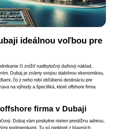
ubaji ideálnou voľbou pre
odnikanie či znížiť nadbytočný daňový náklad,
ením. Dubaj je známy svojou stabilnou ekonomikou,
dlami, čo z neho robí obľúbenú destináciu pre
iava na výhody a špecifiká, ktoré offshore firma
offshore firma v Dubaji
ľúčový. Dubaj vám poskytne nielen prestížnu adresu,
ovými podmienkami. Tu sú niektoré z hlavných