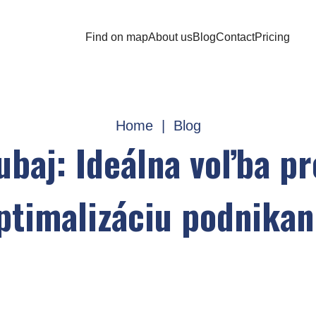
Find on map
About us
Blog
Contact
Pricing
Home
|
Blog
ubaj: Ideálna voľba p
ptimalizáciu podnikan