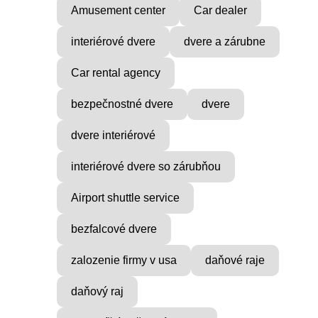
Amusement center
Car dealer
interiérové dvere
dvere a zárubne
Car rental agency
bezpečnostné dvere
dvere
dvere interiérové
interiérové dvere so zárubňou
Airport shuttle service
bezfalcové dvere
VICE
MUSIC PRODUCER
zalozenie firmy v usa
daňové raje
ocial
Find Inner Peace with Raul
daňový raj
Cie
...