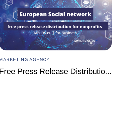
MARKET
Compr
MARKETING AGENCY
Marke
Free Press Release Distributio
...