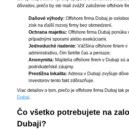
dôvodov, prečo by ste mali zvážiť založenie offshore fi
Daňové výhody:
Offshore firma Dubaj je oslobo
zisk na ďalší rozvoj firmy bez obmedzení.
Ochrana majetku:
Offshore firma Dubaj ponúka 
prípadnými sporami alebo exekúciami.
Jednoduché riadenie:
Väčšina offshore firiem v
administratívu, čím šetríte čas a peniaze.
Anonymita:
Majitelia offshore firem v Dubaji s
podnikateľské záujmy.
Prestížna lokalita:
Adresa v Dubaji zvyšuje dôve
investorov tento fakt zdôrazňuje.
Viac detailov o tom, prečo je offshore firma Dubaj tak
Dubaj
.
Čo všetko potrebujete na zalo
Dubaji?