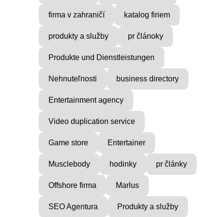
firma v zahraničí
katalog firiem
produkty a služby
pr článoky
Produkte und Dienstleistungen
Nehnuteľnosti
business directory
Entertainment agency
Video duplication service
Game store
Entertainer
Musclebody
hodinky
pr články
Offshore firma
Marlus
SEO Agentura
Produkty a služby