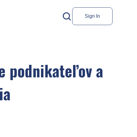
Sign In
re podnikateľov a
ia