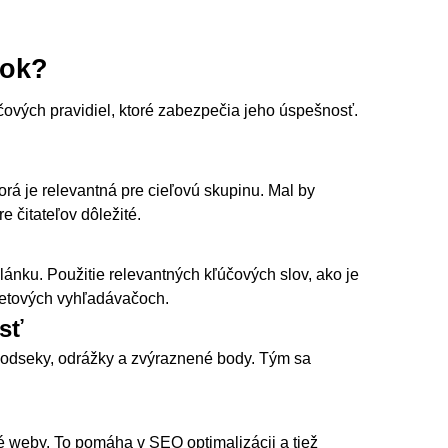
nok?
účových pravidiel, ktoré zabezpečia jeho úspešnosť.
rá je relevantná pre cieľovú skupinu. Mal by
e čitateľov dôležité.
ánku. Použitie relevantných kľúčových slov, ako je
netových vyhľadávačoch.
osť
 odseky, odrážky a zvýraznené body. Tým sa
 weby. To pomáha v SEO optimalizácii a tiež