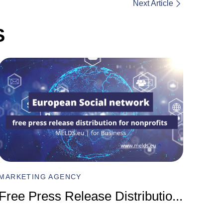
Next Article
S
MARKET
Compr
MARKETING AGENCY
Marke
Free Press Release Distributio
...