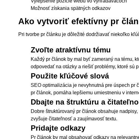
Vylepšenie pozície webu vo vyhľadávačoch
Možnosť získania spätných odkazov
Ako vytvoriť efektívny pr člá
Pri tvorbe pr článku je dôležité dodržiavať niekoľko kľ
Zvoľte atraktívnu tému
Každý pr článok by mal byť zameraný na tému, kto
odpovedať na otázky a riešiť problémy, ktoré sú pr
Použite kľúčové slová
SEO optimalizácia je nevyhnutná pre úspech pr čl
pr článok, pomáha lepšiemu umiestneniu v inter
Dbajte na štruktúru a čitateľn
Dobre štruktúrovaný pr článok obsahuje nadpisy,
zvyšuje čitateľnosť a zaujímavosť textu.
Pridajte odkazy
Pr článok by mal obsahovať odkazy na relevantné