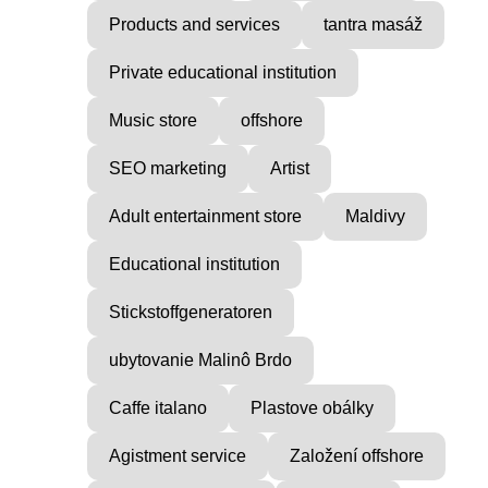
Products and services
tantra masáž
Private educational institution
Music store
offshore
SEO marketing
Artist
Adult entertainment store
Maldivy
Educational institution
Stickstoffgeneratoren
ubytovanie Malinô Brdo
Caffe italano
Plastove obálky
Agistment service
Založení offshore