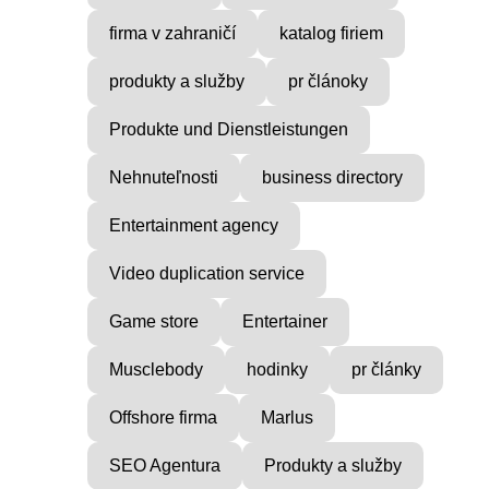
firma v zahraničí
katalog firiem
produkty a služby
pr článoky
Produkte und Dienstleistungen
Nehnuteľnosti
business directory
Entertainment agency
Video duplication service
Game store
Entertainer
Musclebody
hodinky
pr články
Offshore firma
Marlus
SEO Agentura
Produkty a služby