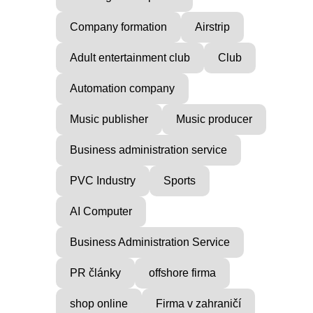
Company formation
Airstrip
Adult entertainment club
Club
Automation company
Music publisher
Music producer
Business administration service
PVC Industry
Sports
AI Computer
Business Administration Service
PR články
offshore firma
shop online
Firma v zahraničí