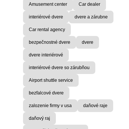
Amusement center
Car dealer
interiérové dvere
dvere a zárubne
Car rental agency
bezpečnostné dvere
dvere
dvere interiérové
interiérové dvere so zárubňou
Airport shuttle service
bezfalcové dvere
zalozenie firmy v usa
daňové raje
daňový raj