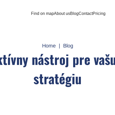
Find on map
About us
Blog
Contact
Pricing
Home
|
Blog
ktívny nástroj pre va
stratégiu