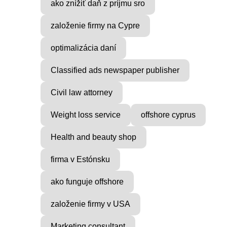
ako znížiť daň z príjmu sro
založenie firmy na Cypre
VICE
MUSIC PRODUCER
optimalizácia daní
ocial
Find Inner Peace with Raul
Classified ads newspaper publisher
Cie
...
Civil law attorney
Weight loss service
offshore cyprus
Health and beauty shop
firma v Estónsku
ako funguje offshore
založenie firmy v USA
Marketing consultant