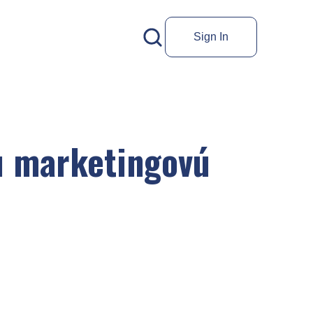
Sign In
šu marketingovú