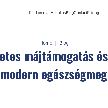
Find on map
About us
Blog
Contact
Pricing
Home
|
Blog
zetes májtámogatás és
a modern egészségmeg