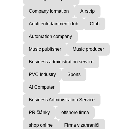
Company formation
Airstrip
Adult entertainment club
Club
Automation company
Music publisher
Music producer
Business administration service
PVC Industry
Sports
AI Computer
Business Administration Service
PR články
offshore firma
shop online
Firma v zahraničí