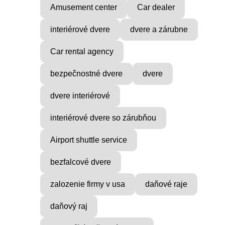
Amusement center
Car dealer
interiérové dvere
dvere a zárubne
Car rental agency
bezpečnostné dvere
dvere
dvere interiérové
interiérové dvere so zárubňou
Airport shuttle service
bezfalcové dvere
zalozenie firmy v usa
daňové raje
daňový raj