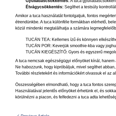
Gyulladáscsökkentés:
A tuca gyulladáscsökkentő
Étvágycsökkentés:
Segíthet a testsúly kontrollá
Amikor a tuca használatát fontolgatjuk, fontos megért
étrendünkbe. A tuca különféle formákban elérhető, bele
közül mindenki megtalálhatja a számára legmegfelelőb
TUCÁN TEA: Kellemes ízű és könnyen elkészíth
TUCÁN POR: Keverjük smoothie-kba vagy joghur
TUCÁN KIEGÉSZÍTŐ: Gyors és egyszerű megoldá
A tuca nemcsak egészségügyi előnyöket kínál, hanem a
Ne habozzunk, hogy kipróbáljuk, mivel segíthet abban
További részletekért és információkért olvassuk el az al
Összességében elmondható, hogy a tuca fontos szere
Használatával jelentős előnyöket érhetünk el, és sokk
körülnézni a piacon, és felfedezni a tuca adta lehetősé