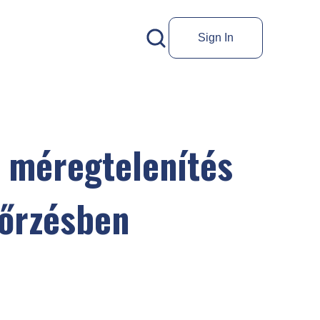
Sign In
 méregtelenítés
őrzésben