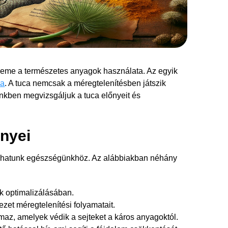
eme a természetes anyagok használata. Az egyik
ca
. A tuca nemcsak a méregtelenítésben játszik
nkben megvizsgáljuk a tuca előnyeit és
őnyei
rulhatunk egészségünkhöz. Az alábbiakban néhány
k optimalizálásában.
ezet méregtelenítési folyamatait.
lmaz, amelyek védik a sejteket a káros anyagoktól.