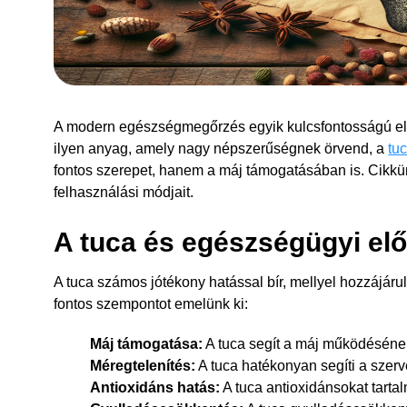
A modern egészségmegőrzés egyik kulcsfontosságú el
ilyen anyag, amely nagy népszerűségnek örvend, a
tu
fontos szerepet, hanem a máj támogatásában is. Cikkü
felhasználási módjait.
A tuca és egészségügyi el
A tuca számos jótékony hatással bír, mellyel hozzájá
fontos szempontot emelünk ki:
Máj támogatása:
A tuca segít a máj működéséne
Méregtelenítés:
A tuca hatékonyan segíti a szerv
Antioxidáns hatás:
A tuca antioxidánsokat tarta