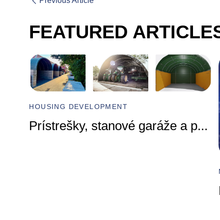
Previous Article
FEATURED ARTICLE
 p
...
MARKETING AGENCY
Free Press Release Distributio
...