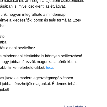
 hatással bír, ami segíti a fájdalom csökkentését.
lásában is, mivel csökkenti az étvágyat.
enünk, hogyan integrálható a mindennapi
értve a kiegészítők, porok és teák formáját. Ezek
bet:
ető.
tba.
s a napi bevitelhez.
 mindennapi életünkbe is könnyen beilleszthető.
, hogy jobban érezzük magunkat a bőrünkben.
ábbi linken elérhető cikket:
tuca
.
pet játszik a modern egészségmegőrzésben.
al jobban érezhetjük magunkat. Érdemes tehát
geket!