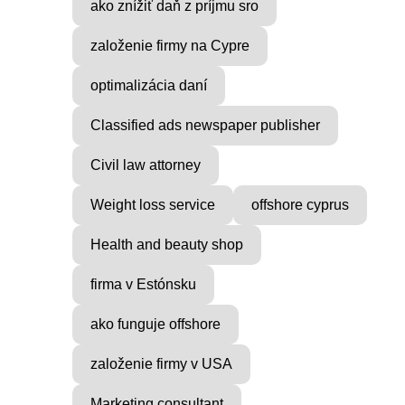
ako znížiť daň z príjmu sro
založenie firmy na Cypre
optimalizácia daní
Classified ads newspaper publisher
Civil law attorney
Weight loss service
offshore cyprus
Health and beauty shop
firma v Estónsku
ako funguje offshore
založenie firmy v USA
Marketing consultant