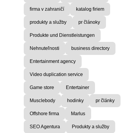
firma v zahraničí
katalog firiem
produkty a služby
pr článoky
Produkte und Dienstleistungen
Nehnuteľnosti
business directory
Entertainment agency
HOUSING DEVELOPMENT
Prístrešky, stanové garáže a
Video duplication service
Game store
Entertainer
Musclebody
hodinky
pr články
Offshore firma
Marlus
SEO Agentura
Produkty a služby