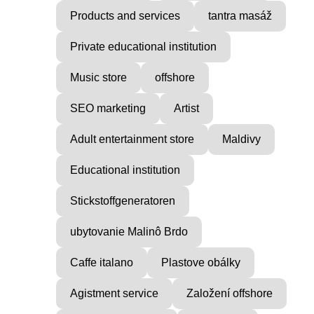
Products and services
tantra masáž
Private educational institution
Raul
Music store
offshore
SEO marketing
Artist
Adult entertainment store
Maldivy
Educational institution
Stickstoffgeneratoren
ubytovanie Malinô Brdo
Caffe italano
Plastove obálky
Agistment service
Založení offshore