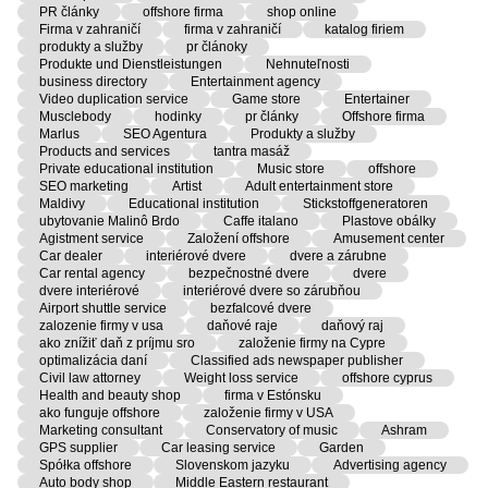
PR články
offshore firma
shop online
Firma v zahraničí
firma v zahraničí
katalog firiem
produkty a služby
pr článoky
Produkte und Dienstleistungen
Nehnuteľnosti
business directory
Entertainment agency
Video duplication service
Game store
Entertainer
Musclebody
hodinky
pr články
Offshore firma
Marlus
SEO Agentura
Produkty a služby
Products and services
tantra masáž
Private educational institution
Music store
offshore
SEO marketing
Artist
Adult entertainment store
Maldivy
Educational institution
Stickstoffgeneratoren
ubytovanie Malinô Brdo
Caffe italano
Plastove obálky
Agistment service
Založení offshore
Amusement center
Car dealer
interiérové dvere
dvere a zárubne
Car rental agency
bezpečnostné dvere
dvere
dvere interiérové
interiérové dvere so zárubňou
Airport shuttle service
bezfalcové dvere
zalozenie firmy v usa
daňové raje
daňový raj
ako znížiť daň z príjmu sro
založenie firmy na Cypre
optimalizácia daní
Classified ads newspaper publisher
Civil law attorney
Weight loss service
offshore cyprus
Health and beauty shop
firma v Estónsku
ako funguje offshore
založenie firmy v USA
Marketing consultant
Conservatory of music
Ashram
GPS supplier
Car leasing service
Garden
Spółka offshore
Slovenskom jazyku
Advertising agency
Auto body shop
Middle Eastern restaurant