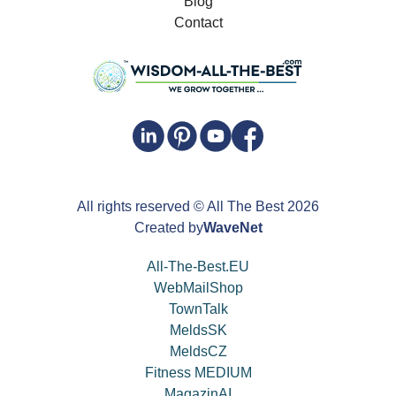
Blog
Contact
All rights reserved
© All The Best
2026
Created by
WaveNet
All-The-Best.EU
WebMailShop
TownTalk
MeldsSK
MeldsCZ
Fitness MEDIUM
MagazinAI