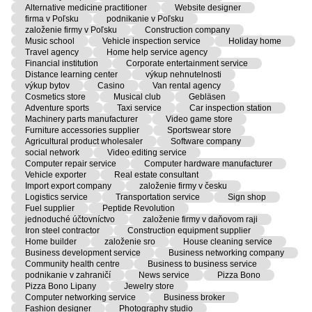
Alternative medicine practitioner
Website designer
firma v Poľsku
podnikanie v Poľsku
založenie firmy v Poľsku
Construction company
Music school
Vehicle inspection service
Holiday home
Travel agency
Home help service agency
Financial institution
Corporate entertainment service
Distance learning center
výkup nehnutelnosti
výkup bytov
Casino
Van rental agency
Cosmetics store
Musical club
Gebläsen
Adventure sports
Taxi service
Car inspection station
Machinery parts manufacturer
Video game store
Furniture accessories supplier
Sportswear store
Agricultural product wholesaler
Software company
social network
Video editing service
Computer repair service
Computer hardware manufacturer
Vehicle exporter
Real estate consultant
Import export company
založenie firmy v česku
Logistics service
Transportation service
Sign shop
Fuel supplier
Peptide Revolution
jednoduché účtovníctvo
založenie firmy v daňovom raji
Iron steel contractor
Construction equipment supplier
Home builder
založenie sro
House cleaning service
Business development service
Business networking company
Community health centre
Business to business service
podnikanie v zahraničí
News service
Pizza Bono
Pizza Bono Lipany
Jewelry store
Computer networking service
Business broker
Fashion designer
Photography studio