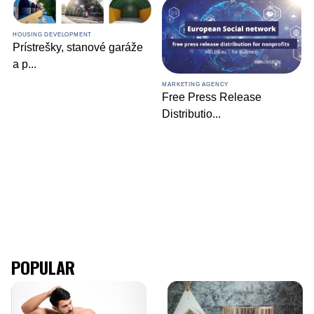
HOUSING DEVELOPMENT
Prístrešky, stanové garáže
a p
...
MARKETING AGENCY
Free Press Release
Distributio
...
POPULAR