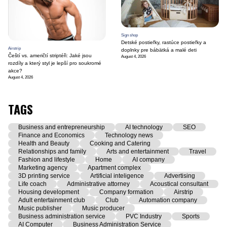
Sign shop
Detské postieľky, rastúce postieľky a
Airstrip
doplnky pre bábätká a malé deti
Čeští vs. američtí striptéři: Jaké jsou
August 4, 2026
rozdíly a který styl je lepší pro soukromé
akce?
August 4, 2026
TAGS
Business and entrepreneurship
AI technology
SEO
Finance and Economics
Technology news
Health and Beauty
Cooking and Catering
Relationships and family
Arts and entertainment
Travel
Fashion and lifestyle
Home
AI company
Marketing agency
Apartment complex
3D printing service
Artificial inteligence
Advertising
Life coach
Administrative attorney
Acoustical consultant
Housing development
Company formation
Airstrip
Adult entertainment club
Club
Automation company
Music publisher
Music producer
Business administration service
PVC Industry
Sports
AI Computer
Business Administration Service