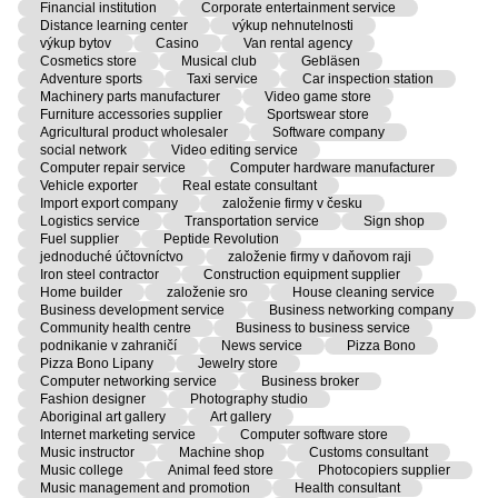
Financial institution
Corporate entertainment service
Distance learning center
výkup nehnutelnosti
výkup bytov
Casino
Van rental agency
Cosmetics store
Musical club
Gebläsen
Adventure sports
Taxi service
Car inspection station
Machinery parts manufacturer
Video game store
Furniture accessories supplier
Sportswear store
Agricultural product wholesaler
Software company
social network
Video editing service
Computer repair service
Computer hardware manufacturer
Vehicle exporter
Real estate consultant
Import export company
založenie firmy v česku
Logistics service
Transportation service
Sign shop
Fuel supplier
Peptide Revolution
jednoduché účtovníctvo
založenie firmy v daňovom raji
Iron steel contractor
Construction equipment supplier
Home builder
založenie sro
House cleaning service
Business development service
Business networking company
Community health centre
Business to business service
podnikanie v zahraničí
News service
Pizza Bono
Pizza Bono Lipany
Jewelry store
Computer networking service
Business broker
Fashion designer
Photography studio
Aboriginal art gallery
Art gallery
Internet marketing service
Computer software store
Music instructor
Machine shop
Customs consultant
Music college
Animal feed store
Photocopiers supplier
Music management and promotion
Health consultant