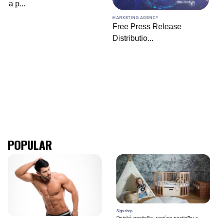
a p
...
MARKETING AGENCY
Free Press Release
Distributio
...
POPULAR
Sign shop
Detské postieľky, rastúce postieľky a