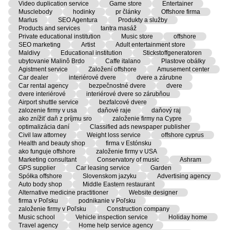
Video duplication service
Game store
Entertainer
Musclebody
hodinky
pr články
Offshore firma
Marlus
SEO Agentura
Produkty a služby
Products and services
tantra masáž
Private educational institution
Music store
offshore
SEO marketing
Artist
Adult entertainment store
Maldivy
Educational institution
Stickstoffgeneratoren
ubytovanie Malinô Brdo
Caffe italano
Plastove obálky
Agistment service
Založení offshore
Amusement center
Car dealer
interiérové dvere
dvere a zárubne
Car rental agency
bezpečnostné dvere
dvere
dvere interiérové
interiérové dvere so zárubňou
Airport shuttle service
bezfalcové dvere
zalozenie firmy v usa
daňové raje
daňový raj
ako znížiť daň z príjmu sro
založenie firmy na Cypre
optimalizácia daní
Classified ads newspaper publisher
Civil law attorney
Weight loss service
offshore cyprus
Health and beauty shop
firma v Estónsku
ako funguje offshore
založenie firmy v USA
Marketing consultant
Conservatory of music
Ashram
GPS supplier
Car leasing service
Garden
Spółka offshore
Slovenskom jazyku
Advertising agency
Auto body shop
Middle Eastern restaurant
Alternative medicine practitioner
Website designer
firma v Poľsku
podnikanie v Poľsku
založenie firmy v Poľsku
Construction company
Music school
Vehicle inspection service
Holiday home
Travel agency
Home help service agency