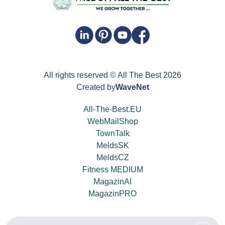
All rights reserved
© All The Best
2026
Created by
WaveNet
All-The-Best.EU
WebMailShop
TownTalk
MeldsSK
MeldsCZ
Fitness MEDIUM
MagazinAI
MagazinPRO