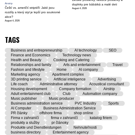
Airstrip
doplnky pre bábätká a malé deti
Čeští vs. američtí striptéři: Jaké jsou
August 4, 2026
rozdíly a který styl je lepší pro soukromé
akce?
August 4, 2026
TAGS
Business and entrepreneurship
AI technology
SEO
Finance and Economics
Technology news
Health and Beauty
Cooking and Catering
Relationships and family
Arts and entertainment
Travel
Fashion and lifestyle
Home
AI company
Marketing agency
Apartment complex
3D printing service
Artificial inteligence
Advertising
Life coach
Administrative attorney
Acoustical consultant
Housing development
Company formation
Airstrip
Adult entertainment club
Club
Automation company
Music publisher
Music producer
Business administration service
PVC Industry
Sports
AI Computer
Business Administration Service
PR články
offshore firma
shop online
Firma v zahraničí
firma v zahraničí
katalog firiem
produkty a služby
pr článoky
Produkte und Dienstleistungen
Nehnuteľnosti
business directory
Entertainment agency