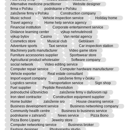
Alternative medicine practitioner
Website designer
firma v Poľsku
podnikanie v Poľsku
založenie firmy v Poľsku
Construction company
Music school
Vehicle inspection service
Holiday home
Travel agency
Home help service agency
Financial institution
Corporate entertainment service
Distance learning center
výkup nehnutelnosti
výkup bytov
Casino
Van rental agency
Cosmetics store
Musical club
Gebläsen
Adventure sports
Taxi service
Car inspection station
Machinery parts manufacturer
Video game store
Furniture accessories supplier
Sportswear store
Agricultural product wholesaler
Software company
social network
Video editing service
Computer repair service
Computer hardware manufacturer
Vehicle exporter
Real estate consultant
Import export company
založenie firmy v česku
Logistics service
Transportation service
Sign shop
Fuel supplier
Peptide Revolution
jednoduché účtovníctvo
založenie firmy v daňovom raji
Iron steel contractor
Construction equipment supplier
Home builder
založenie sro
House cleaning service
Business development service
Business networking company
Community health centre
Business to business service
podnikanie v zahraničí
News service
Pizza Bono
Pizza Bono Lipany
Jewelry store
Computer networking service
Business broker
Fashion designer
Photography studio