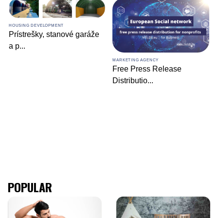
HOUSING DEVELOPMENT
Prístrešky, stanové garáže
a p
...
MARKETING AGENCY
Free Press Release
Distributio
...
POPULAR