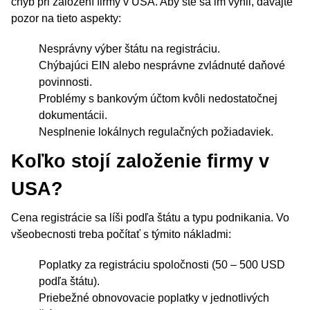
chýb pri založení firmy v USA. Aby ste sa im vyhli, dávajte
pozor na tieto aspekty:
Nesprávny výber štátu na registráciu.
Chýbajúci EIN alebo nesprávne zvládnuté daňové
povinnosti.
Problémy s bankovým účtom kvôli nedostatočnej
dokumentácii.
Nesplnenie lokálnych regulačných požiadaviek.
Koľko stojí založenie firmy v
USA?
Cena registrácie sa líši podľa štátu a typu podnikania. Vo
všeobecnosti treba počítať s týmito nákladmi:
Poplatky za registráciu spoločnosti (50 – 500 USD
podľa štátu).
Priebežné obnovovacie poplatky v jednotlivých