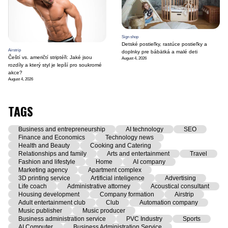
Sign shop
Detské postieľky, rastúce postieľky a
Airstrip
doplnky pre bábätká a malé deti
Čeští vs. američtí striptéři: Jaké jsou
August 4, 2026
rozdíly a který styl je lepší pro soukromé
akce?
August 4, 2026
TAGS
Business and entrepreneurship
AI technology
SEO
Finance and Economics
Technology news
Health and Beauty
Cooking and Catering
Relationships and family
Arts and entertainment
Travel
Fashion and lifestyle
Home
AI company
Marketing agency
Apartment complex
3D printing service
Artificial inteligence
Advertising
Life coach
Administrative attorney
Acoustical consultant
Housing development
Company formation
Airstrip
Adult entertainment club
Club
Automation company
Music publisher
Music producer
Business administration service
PVC Industry
Sports
AI Computer
Business Administration Service