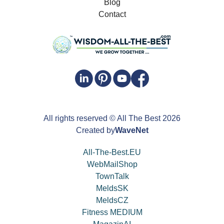
Blog
Contact
All rights reserved
© All The Best
2026
Created by
WaveNet
All-The-Best.EU
WebMailShop
TownTalk
MeldsSK
MeldsCZ
Fitness MEDIUM