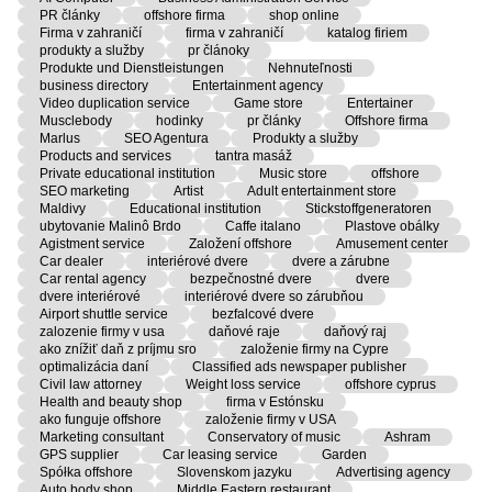
PR články
offshore firma
shop online
Firma v zahraničí
firma v zahraničí
katalog firiem
produkty a služby
pr článoky
Produkte und Dienstleistungen
Nehnuteľnosti
business directory
Entertainment agency
Video duplication service
Game store
Entertainer
Musclebody
hodinky
pr články
Offshore firma
Marlus
SEO Agentura
Produkty a služby
Products and services
tantra masáž
Private educational institution
Music store
offshore
SEO marketing
Artist
Adult entertainment store
Maldivy
Educational institution
Stickstoffgeneratoren
ubytovanie Malinô Brdo
Caffe italano
Plastove obálky
Agistment service
Založení offshore
Amusement center
Car dealer
interiérové dvere
dvere a zárubne
Car rental agency
bezpečnostné dvere
dvere
dvere interiérové
interiérové dvere so zárubňou
Airport shuttle service
bezfalcové dvere
zalozenie firmy v usa
daňové raje
daňový raj
ako znížiť daň z príjmu sro
založenie firmy na Cypre
optimalizácia daní
Classified ads newspaper publisher
Civil law attorney
Weight loss service
offshore cyprus
Health and beauty shop
firma v Estónsku
ako funguje offshore
založenie firmy v USA
Marketing consultant
Conservatory of music
Ashram
GPS supplier
Car leasing service
Garden
Spółka offshore
Slovenskom jazyku
Advertising agency
Auto body shop
Middle Eastern restaurant