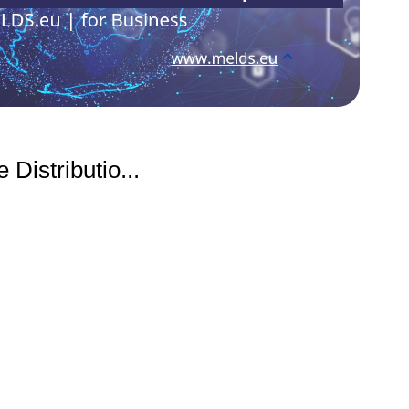
MAR
Com
 Distributio
...