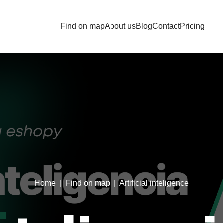
Find on map
About us
Blog
Contact
Pricing
Home
| Find on map |
Artificial inteligence